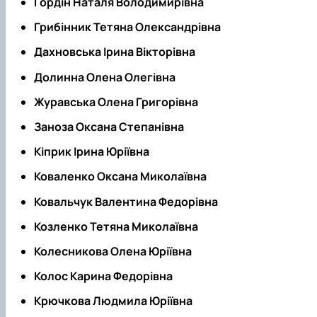
Гордін Наталя Володимирівна
Грибінник Тетяна Олександрівна
Дахновська Ірина Вікторівна
Долинна Олена Олегівна
Журавська Олена Григорівна
Заноза Оксана Степанівна
Кіприк Ірина Юріївна
Коваленко Оксана Миколаївна
Ковальчук Валентина Федорівна
Козленко Тетяна Миколаївна
Колесникова Олена Юріївна
Колос Карина Федорівна
Крючкова Людмила Юріївна