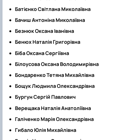
Новини
Батієнко Світлана Миколаївна
Бачиш Антоніна Миколаївна
Безнюк Оксана Іванівна
Бенюх Наталія Григорівна
Біба Оксана Сергіївна
Білоусова Оксана Володимирівна
Бондаренко Тетяна Михайлівна
Бощук Людмила Олександрівна
Бургун Сергій Павлович
Верещака Наталія Анатоліївна
Галіченко Марія Олександрівна
Гибало Юлія Михайлівна