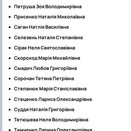
Петруша Зоя Володимирівна
Присенко Наталія Миколаївна
Саган Натлія Василівна
Селезень Наталя Степанівна
Сірак Неля Святославівна
Скороход Марія Михайлівна
Смадич Любов Григоріївна
Сорочан Тетяна Петрівна
Степанюк Марія Станіславівна
Стеценко Лариса Олександрівна
Суддя Наталія Григорівна
Тетюшева Неля Володимирівна
Тимченко Дарина Олександрівна