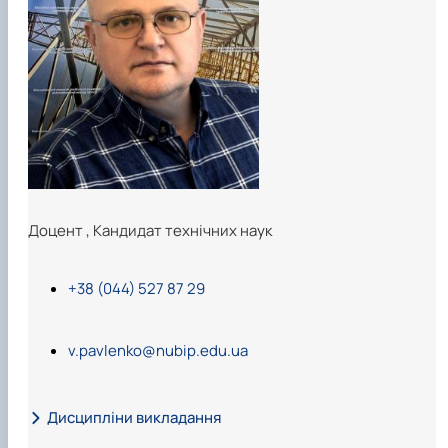
Навчальні та виробничі практики -
"Теплоенергетика"
Вибіркові дисципліни
Доцент
,
Кандидат технічних наук
+38 (044) 527 87 29
v.pavlenko@nubip.edu.ua
Дисципліни викладання