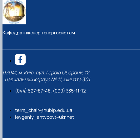
https://doi.org/10.31891/2307-5732-2024-331-20
Кафедра інженерії енергосистем
03041, м. Київ, вул. Героїв Оборони, 12
, навчальний корпус № 11, кімната 301
https://doi.org/10.30857/2786-5371.2023.5.4
(044) 527-87-48, (099) 335-11-12
term_chair@nubip.edu.ua
ievgeniy_antypov@ukr.net