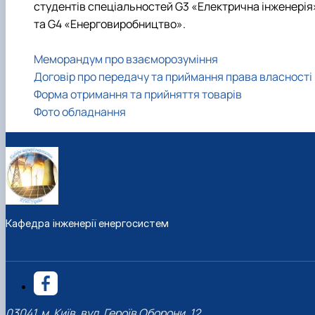
студентів спеціальностей G3 «Електрична інженерія
та G4 «Енерговиробництво».
Меморандум про взаєморозуміння
Договір про передачу та приймання права власності
Форма отримання та прийняття товарів
Фото обладнання
Кафедра інженерії енергосистем
03041, м. Київ, вул. Героїв Оборони, 12