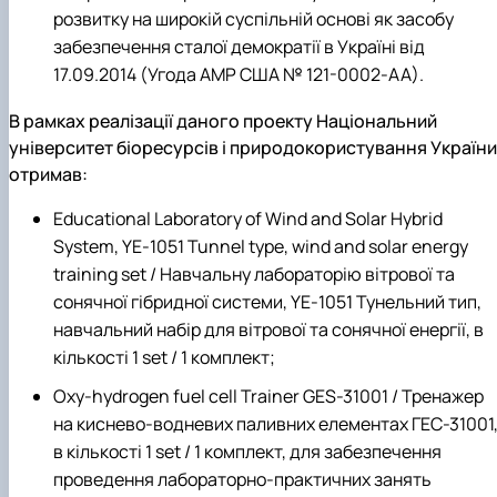
розвитку на широкій суспільній основі як засобу
забезпечення сталої демократії в Україні від
17.09.2014 (Угода АМР США № 121-0002-АА).
В рамках реалізації даного проекту Національний
університет біоресурсів і природокористування України
отримав:
Educational Laboratory of Wind and Solar Hybrid
System, YE-1051 Tunnel type, wind and solar energy
training set / Навчальну лабораторію вітрової та
сонячної гібридної системи, YE-1051 Тунельний тип,
навчальний набір для вітрової та сонячної енергії, в
кількості 1 set / 1 комплект;
Oxy-hydrogen fuel cell Trainer GES-31001 / Тренажер
на киснево-водневих паливних елементах ГЕС-31001
в кількості 1 set / 1 комплект, для забезпечення
проведення лабораторно-практичних занять