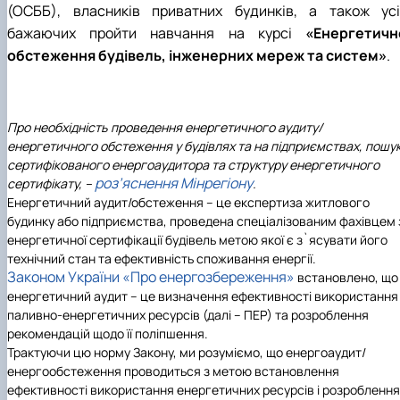
Навчальні та виробничі практики -
(ОСББ), власників приватних будинків, а також усі
"Теплоенергетика"
бажаючих пройти навчання на курсі
«Енергетичн
Вибіркові дисципліни
обстеження будівель, інженерних мереж та систем»
.
Про необхідність проведення енергетичного аудиту/
енергетичного обстеження у будівлях та на підприємствах, пошу
сертифікованого енергоаудитора та структуру енергетичного
роз’яснення Мінрегіону
сертифікату, –
.
Енергетичний аудит/обстеження – це експертиза житлового
будинку або підприємства, проведена спеціалізованим фахівцем 
енергетичної сертифікації будівель метою якої є з`ясувати його
технічний стан та ефективність споживання енергії.
Законом України «Про енергозбереження»
встановлено, що
енергетичний аудит – це визначення ефективності використання
паливно-енергетичних ресурсів (далі – ПЕР) та розроблення
рекомендацій щодо її поліпшення.
Трактуючи цю норму Закону, ми розуміємо, що енергоаудит/
енергообстеження проводиться з метою встановлення
ефективності використання енергетичних ресурсів і розроблення