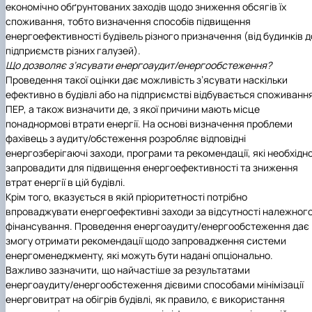
економічно обґрунтованих заходів щодо зниження обсягів їх
споживання, тобто визначення способів підвищення
енергоефективності будівель різного призначення (від будинків д
підприємств різних галузей).
Що дозволяє з’ясувати енергоаудит/енергообстеження?
Проведення такої оцінки дає можливість з’ясувати наскільки
ефективно в будівлі або на підприємстві відбувається споживанн
ПЕР, а також визначити де, з якої причини мають місце
понаднормові втрати енергії. На основі визначення проблеми
фахівець з аудиту/обстеження розробляє відповідні
енергозберігаючі заходи, програми та рекомендації, які необхідн
запровадити для підвищення енергоефективності та зниження
втрат енергії в цій будівлі.
Крім того, вказується в якій пріоритетності потрібно
впроваджувати енергоефективні заходи за відсутності належног
фінансування. Проведення енергоаудиту/енергообстеження дає
змогу отримати рекомендації щодо запровадження системи
енергоменеджменту, які можуть бути надані опціонально.
Важливо зазначити, що найчастіше за результатами
енергоаудиту/енергообстеження дієвими способами мінімізації
енерговитрат на обігрів будівлі, як правило, є використання