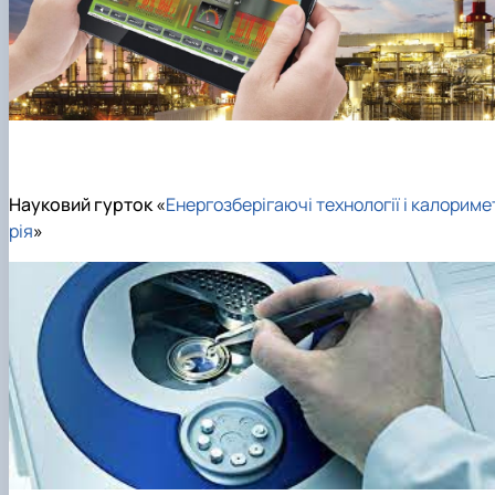
Навчальні та виробничі практики -
"Теплоенергетика"
Вибіркові дисципліни
Науковий гурток «
Енергозберігаючі технології і калориме
рія
»