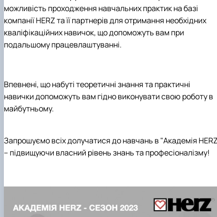
Навчальні та виробничі практики -
можливість проходження навчальних практик на базі
"Теплоенергетика"
компанії HERZ та її партнерів для отримання необхідних
Вибіркові дисципліни
кваліфікаційних навичок, що допоможуть вам при
подальшому працевлаштуванні.
Впевнені, що набуті теоретичні знання та практичні
навички допоможуть вам гідно виконувати свою роботу в
майбутньому.
Запрошуємо всіх долучатися до навчань в "Академія HERZ
– підвищуючи власний рівень знань та професіоналізму!