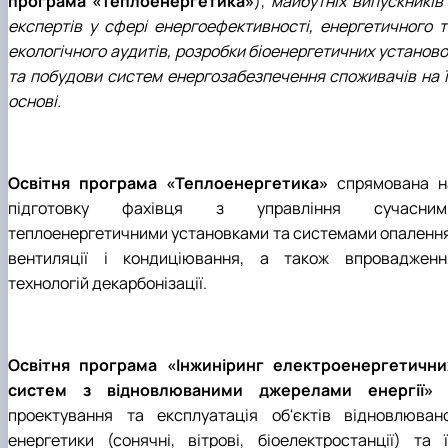
програма «Теплоенергетика»
),
майбутніх випускників 
експертів у сфері енергоефективності, енергетичного т
екологічного аудитів, розробки біоенергетичних установо
та побудови систем енергозабезпечення споживачів на ї
основі.
Освітня програма «Теплоенергетика»
спрямована н
підготовку фахівця з управління сучасним
теплоенергетичними установками та системами опалення
вентиляції і кондиціювання, а також впровадженн
технологій декарбонізації.
Освітня програма «Інжиніринг електроенергетични
систем з відновлюваними джерелами енергії»
проектування та експлуатація об'єктів відновлювано
енергетики (сонячні, вітрові, біоелектростанції) та ї