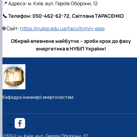
📍 Адреса: м. Київ, вул. Героїв Оборони, 12
📞 Телефон: 050-462-62-72, Світлана ТАРАСЕНКО
🌐 Сайт:
https://nubip.edu.ua/faculty/nni-eaie
Обирай впевнене майбутнє – зроби крок до фаху
енергетика в НУБіП України!
Кафедра інженерії енергосистем
03041, м. Київ, вул. Героїв Оборони, 12