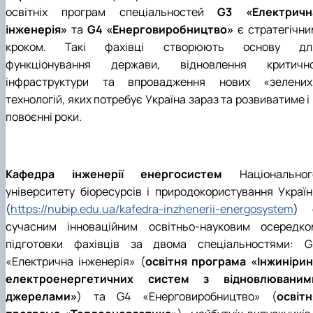
Навчальні та виробничі практики -
освітніх програм спеціальностей
G3 «Електричн
"Теплоенергетика"
інженерія»
та
G4 «Енерговиробництво»
є стратегічни
Вибіркові дисципліни
кроком. Такі фахівці створюють основу дл
функціонування держави, відновлення критично
інфраструктури та впровадження нових «зелених
технологій, яких потребує Україна зараз та розвиватиме і
повоєнні роки.
Кафедра інженерії енергосистем
Національног
університету біоресурсів і природокористування Україн
(
https://nubip.edu.ua/kafedra-inzhenerii-energosystem
) 
сучасним інноваційним освітньо-науковим осередко
підготовки фахівців за двома спеціальностями: G
«Електрична інженерія» (
освітня програма «Інжинірин
електроенергетичних систем з відновлюваним
джерелами»
) та G4 «Енерговиробництво» (
освітн