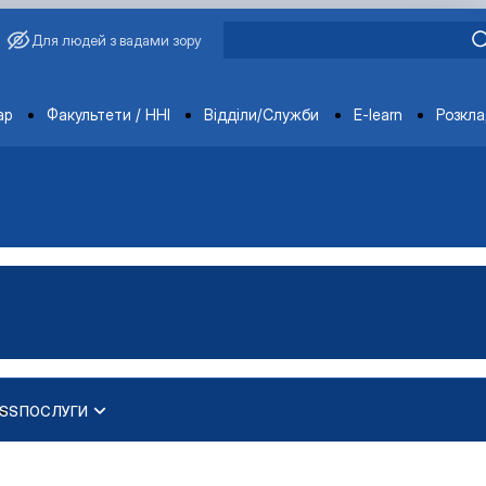
Для людей з вадами зору
ments
ар
Факультети / ННІ
Відділи/Служби
E-learn
Розкл
ESS
ПОСЛУГИ