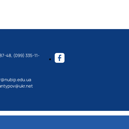
87-48, (099) 335-11-
r@nubip.edu.ua
antypov@ukr.net