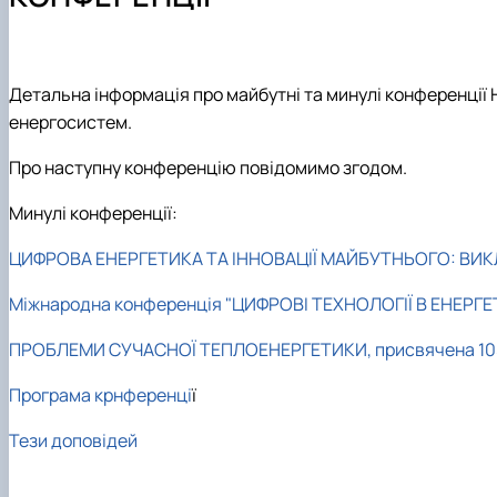
Навчально-допоміжний персонал кафедри
Навчальні матеріали
Наукові гуртки
Співпраця
Академія HERZ
Аспіранти
Конференції
Наукові досягнення
Детальна інформація про майбутні та минулі конференції 
Науково-дослідна лабораторія
енергосистем.
Про наступну конференцію повідомимо згодом.
Минулі конференції:
ЦИФРОВА ЕНЕРГЕТИКА ТА ІННОВАЦІЇ МАЙБУТНЬОГО: ВИК
Міжнародна конференція "ЦИФРОВІ ТЕХНОЛОГІЇ В ЕНЕРГЕ
ПРОБЛЕМИ СУЧАСНОЇ ТЕПЛОЕНЕРГЕТИКИ, присвячена 105-
Програма крнференці
ї
Тези доповідей