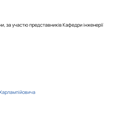
я
ни, за участю представників Кафедри інженерії
Харлампійовича