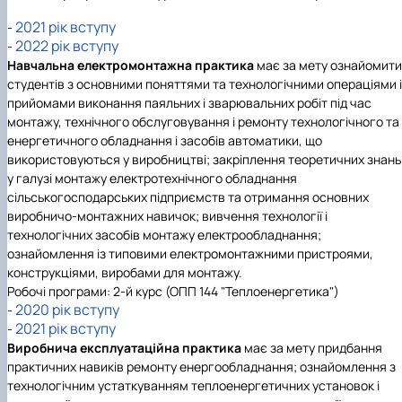
Навчальні та виробничі практики -
2021 рік вступу
"Теплоенергетика"
-
2022 рік вступу
Вибіркові дисципліни
-
Навчальна електромонтажна практика
має за мету ознайомити
студентів з основними поняттями та технологічними операціями і
прийомами виконання паяльних і зварювальних робіт під час
монтажу, технічного обслуговування і ремонту технологічного та
енергетичного обладнання і засобів автоматики, що
використовуються у виробництві; закріплення теоретичних знань
у галузі монтажу електротехнiчного обладнання
сільськогосподарських підприємств та отримання основних
виробничо-монтажних навичок; вивчення технології і
технологічних засобів монтажу електрообладнання;
ознайомлення із типовими електромонтажними пристроями,
конструкціями, виробами для монтажу.
Робочі програми: 2-й курс (ОПП 144 "Теплоенергетика")
2020 рік вступу
-
2021 рік вступу
-
Виробнича експлуатаційна практика
має за мету придбання
практичних навиків ремонту енергообладнання; ознайомлення з
технологічним устаткуванням теплоенергетичних установок і