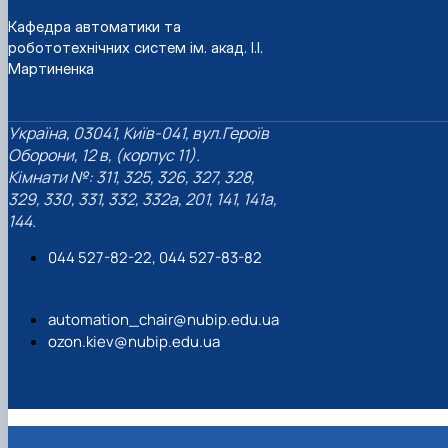
"Автоматизація, комп’ютерно-інтегровані
Міжнародна кредитна мобільність освітніх
Інформація про вибіркові компоненти
АПК
Кафедра автоматики та
програм
техн…
(дисципліни)
Робототехнічні системи
робототехнічних систем ім. акад. І.І.
Інформація про вибіркові компоненти
Анкетування
Мартиненка
(дисципліни) ОПП Магістр "Автоматизація, ко…
Вступ
Анкетування (ОПП Магістр "Автоматизація,
комп’ютерно-інтегровані технології та …
Україна, 03041, Київ-041, вул.Героїв
Буклет ОПП "Автоматизація, комп’ютерно-
Оборони, 12 в, (корпус 11).
інтегровані технології та робототехніка"
Кімнати №: 311, 325, 326, 327, 328,
329, 330, 331, 332, 332а, 201, 141, 141а,
144.
044 527-82-22, 044 527-83-82
automation_chair@nubip.edu.ua
ozon.kiev@nubip.edu.ua