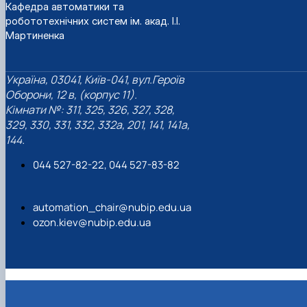
Кафедра автоматики та
робототехнічних систем ім. акад. І.І.
Мартиненка
Україна, 03041, Київ-041, вул.Героїв
Оборони, 12 в, (корпус 11).
Кімнати №: 311, 325, 326, 327, 328,
329, 330, 331, 332, 332а, 201, 141, 141а,
144.
044 527-82-22, 044 527-83-82
automation_chair@nubip.edu.ua
ozon.kiev@nubip.edu.ua