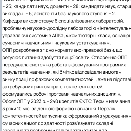
– 25; кандидати наук, доценти – 28; кандидати наук, старш
викладачі – 5; асистенти без наукового ступеня – 2.
Кафедра використовує 6 спеціалізованих лабораторій,
проблемну науково-дослідну лабораторію «Інтелектуальн
управляючі системи в АПК», 4 комп’ютерні класи, оснащен
сучасним навчальним і науковим устаткуванням.
ОПП розроблена згідно нормативно-правової бази, що
регулює питання здобуття вищої освіти. Створенню ОПП
передувала системна робота з формування програмних
результатів навчання, які б чітко відповідали вимогам
ринку праці до фахових компетентностей і, вже на підстав
затребуваних ринком праці компетентностей,
формувались робочі програми навчальних дисциплін.
Обсяг ОПП у 2023 р. - 240 кредитів ЄКТС. Термін навчання
3 роки 10 міс. за денною формою навчання. Перелік
компетентностей випускника сформований з урахування
сучасних вимог до здатності розв'язувати складні
завдання та проблеми у галузі автоматизації та