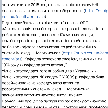
"Автоматизація, комп’ютерно-інтегровані
Міжнародна кредитна мобільність освітніх
Інформація про вибіркові компоненти
АПК
автоматики, а в 2015 році отримав нинішню назву ННІ
програм
техн…
(дисципліни)
Робототехнічні системи
енергетики, автоматики і енергозбереження (
https://nubip
Інформація про вибіркові компоненти
Анкетування
edu.ua/faculty/nni-eaie
).
(дисципліни) ОПП Магістр "Автоматизація, ко…
Вступ
Підготовку бакалаврів рівня вищої освіти з ОПП
Анкетування (ОПП Магістр "Автоматизація,
комп’ютерно-інтегровані технології та …
«Автоматизація, комп’ютерно-інтегровані технології та
Буклет ОПП "Автоматизація, комп’ютерно-
робототехніка» спеціальності «174 Автоматизація,
інтегровані технології та робототехніка"
комп’ютерно-інтегровані технології та робототехніка»
здійснює кафедра «Автоматики та робототехнічних
систем ім. акад. І.І. Мартиненка» (
https://nubip.edu.ua/dep
rtment/ars
). Кафедра розпочала своє існування у квітні
1974 року як кафедра автоматизації
сільськогосподарського виробництва в Українській
сільськогосподарській академії. У 2009 р. кафедра була
перейменована на кафедру автоматики та
робототехнічних систем ім. акад. І.І. Мартиненка,
засновника потужної наукової школи вчених.
Навчальний процес за програмою забезпечують науково-
педагогічні працівники – 59 у т.ч.: доктори наук, професор