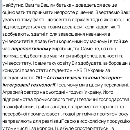
"Автоматизація, комп’ютерно-інтегровані
Міжнародна кредитна мобільність освітніх
Інформація про вибіркові компоненти
АПК
майбутнє. Вам та Вашим батькам доведеться все це
програм
техн…
(дисципліни)
Робототехнічні системи
оцінювати та приймати непросте рішення. Звертаємо Ваш
Інформація про вибіркові компоненти
Анкетування
увагу на тому факті, що освіта в державі тоді є якісною, і ц
(дисципліни) ОПП Магістр "Автоматизація, ко…
Вступ
підтверджується світовим досвідом, коли кадри, які її
Анкетування (ОПП Магістр "Автоматизація,
здобувають, здатні після завершення навчання в
комп’ютерно-інтегровані технології та …
Буклет ОПП "Автоматизація, комп’ютерно-
університеті відразу бути корисними сучасному і в той же
інтегровані технології та робототехніка"
час
перспективному
виробництві. Саме це, на наш
погляд, слід брати до уваги при виборі спеціальності та
університету. І саме таку освіту Ви здобудете, виборовши 
конкурсі право стати студентом НУБІП України за
спеціальністю
151 – Автоматизація та комп’ютерно-
інтегровані технології
. І ось чому ми в цьому переконані.
Аграрний сектор на сьогодні «годує» Україну. Його
підприємства промислового типу (тепличні господарства
птахофабрики, грибні заводи, підприємства харчової та
переробної промисловості, тощо) ритмічно протягом року
направляють для реалізації свою високоякісну продукцію
у тому числі і за кордон. І це буде спостерігатись і в