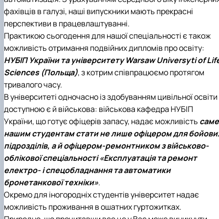
фахівців в галузі, наші випускники мають прекрасні
перспективи в працевлаштуванні.
Практикою сьогодення для нашої спеціальності є також
можливість отримання подвійних дипломів про освіту:
Н
УБІП України та університету Warsaw Universyti of Lif
Sciences (Польща)
, з котрим співпрацюємо протягом
тривалого часу.
В університеті одночасно із здобуванням цивільної освіти
доступною є й військова: військова кафедра НУБІП
України, що готує офіцерів запасу, надає можливість
с
аме
нашим студентам стати не лише офіцером для бойови
підрозділів, а й офіцером-ремонтником з військово-
облікової спеціальності «Експлуатація та ремонт
електро- і спецобладнання та автоматики
бронетанкової техніки»
.
Окремо для іногородніх студентів університет надає
можливість проживання в ошатних гуртожитках.
Природно, що прочитавши все це у Вас може виникнути