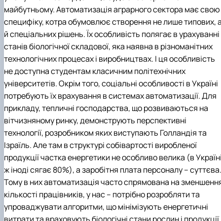
майбутньому. Автоматизація аграрного сектора має свою
специфіку, котра обумовлює створення не лише типових, 
й спеціальних рішень. Їх особливість полягає в урахуванні
станів біологічної складової, яка наявна в різноманітних
технологічних процесах і виробництвах. І ця особливість
не доступна студентам класичним політехнічних
університетів. Окрім того, соціальні особливості в Україні
потребують їх врахування в системах автоматизації. Для
прикладу, тепличні господарства, що розвиваються на
вітчизняному ринку, демонструють перспективні
технології, розробником яких виступають Голландія та
Ізраїль. Але там в структурі собівартості виробленої
продукції частка енергетики не особливо велика (в Україн
ж іноді сягає 80%), а заробітня плата персоналу – суттєва
Тому в них автоматизація часто спрямована на зменшенн
кількості працівників, у нас – потрібно розробляти та
упроваджувати алгоритми, що мінімізують енергетичні
витрати та враховують біологічні стани рослин і продукції,