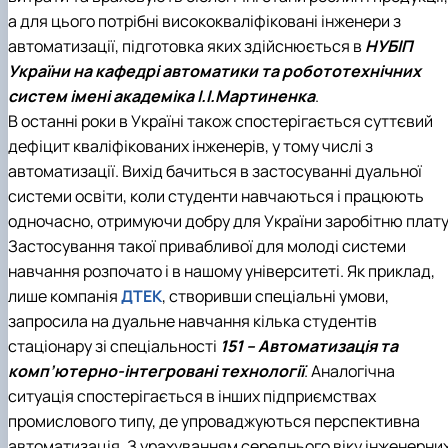
а для цього потрібні висококваліфіковані інженери з
автоматизації, підготовка яких здійснюється в
НУБІП
України на кафедрі автоматики та робототехнічних
систем імені академіка І.І.Мартиненка
.
В останні роки в Україні також спостерігається суттєвий
дефіцит кваліфікованих інженерів, у тому числі з
автоматизації. Вихід бачиться в застосуванні дуальної
системи освіти, коли студенти навчаються і працюють
одночасно, отримуючи добру для України заробітню плату
Застосування такої привабливої для молоді системи
навчання розпочато і в нашому університеті. Як приклад,
лише компанія
ДТЕК
, створивши спеціальні умови,
запросила на дуальне навчання кілька студентів
стаціонару зі спеціальності
151 – Автоматизація та
комп’ютерно-інтегровані технології
. Аналогічна
ситуація спостерігається в інших підприємствах
промислового типу, де упроваджуються перспективна
автоматизація. З урахуванням середнього віку інженерни