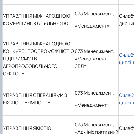
073 Менеджмент,
УПРАВЛІННЯ МІЖНАРОДНОЮ
Силаб
КОМЕРЦІЙНОЮ ДІЯЛЬНІСТЮ
дисци
«Менеджмент»
УПРАВЛІННЯ МІЖНАРОДНОЮ
КОНКУРЕНТОСПРОМОЖНІСТЮ
073 Менеджмент,
Силаб
ПІДПРИЄМСТВ
«Менеджмент
циплі
АГРОПРОДОВОЛЬЧОГО
ЗЕД»
СЕКТОРУ
073 Менеджмент,
УПРАВЛІННЯ ОПЕРАЦІЯМИ З
Силаб
ЕКСПОРТУ-ІМПОРТУ
циплі
«Менеджмент»
073 Менеджмент,
УПРАВЛІННЯ ЯКІСТЮ
Силаб
«Адміністративний