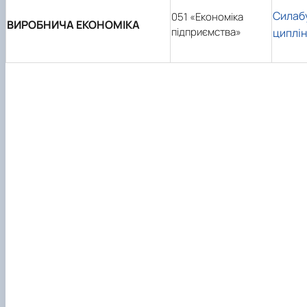
Силаб
051 «Економіка
ВИРОБНИЧА ЕКОНОМІКА
підприємства»
циплі