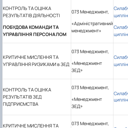
КОНТРОЛЬ ТА ОЦІНКА
Силаб
073 Менеджмент,
РЕЗУЛЬТАТІВ ДІЯЛЬНОСТІ
циплі
«Адміністративний
ПОБУДОВА КОМАНДИ ТА
Силаб
менеджмент»
УПРАВЛІННЯ ПЕРСОНАЛОМ
циплі
073 Менеджмент,
КРИТИЧНЕ МИСЛЕННЯ ТА
Силаб
«Менеджмент
УПРАВЛІННЯ РИЗИКАМИ в ЗЕД
циплі
ЗЕД
»
073 Менеджмент,
КОНТРОЛЬ ТА ОЦІНКА
Силаб
РЕЗУЛЬТАТІВ ЗЕД
«Менеджмент
циплі
ПІДПРИЄМСТВА
ЗЕД»
073 Менеджмент,
КРИТИЧНЕ МИСЛЕННЯ ТА