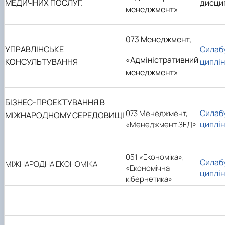
МЕДИЧНИХ ПОСЛУГ.
дисци
менеджмент»
073 Менеджмент,
УПРАВЛІНСЬКЕ
Силаб
«Адміністративний
КОНСУЛЬТУВАННЯ
циплі
менеджмент»
БІЗНЕС-ПРОЕКТУВАННЯ В
Силаб
073 Менеджмент,
МІЖНАРОДНОМУ СЕРЕДОВИЩІ
циплі
«Менеджмент ЗЕД»
051 «Економіка»,
Силаб
МІЖНАРОДНА ЕКОНОМІКА
«Економічна
циплі
кібернетика»