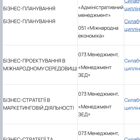
Силаб
«Адміністративний
БІЗНЕС-ПЛАНУВАННЯ
циплі
менеджмент»
БІЗНЕС-ПЛАНУВАННЯ
Силаб
051 «Міжнародна
циплі
економіка»
073 Менеджмент,
БІЗНЕС-ПРОЕКТУВАННЯ В
Силаб
«Менеджмент
МІЖНАРОДНОМУ СЕРЕДОВИЩІ
циплі
ЗЕД»
073 Менеджмент,
БІЗНЕС-СТРАТЕГІЇ В
Силаб
«Менеджмент
МАРКЕТИНГОВІЙ ДІЯЛЬНОСТІ
циплі
ЗЕД»
073 Менеджмент,
БІЗНЕС-СТРАТЕГІЇ ТА
Силаб