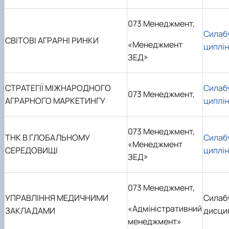
073 Менеджмент,
Силаб
СВІТОВІ АГРАРНІ РИНКИ
«Менеджмент
циплі
ЗЕД»
СТРАТЕГІЇ МІЖНАРОДНОГО
Силаб
073 Менеджмент,
АГРАРНОГО МАРКЕТИНГУ
циплі
073 Менеджмент,
ТНК В ГЛОБАЛЬНОМУ
Силаб
«Менеджмент
СЕРЕДОВИЩІ
циплі
ЗЕД»
073 Менеджмент,
УПРАВЛІННЯ МЕДИЧНИМИ
Силаб
«Адміністративний
ЗАКЛАДАМИ
дисци
менеджмент»