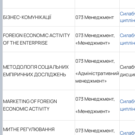
Силаб
БІЗНЕС-КОМУНІКАЦІЇ
073 Менеджмент
циплі
FOREIGN ECONOMIC ACTIVITY
073 Менеджмент,
Силаб
OF THE ENTERPRISE
«Менеджмент»
циплі
073 Менеджмент,
МЕТОДОЛОГІЯ СОЦІАЛЬНИХ
Силаб
«Адміністративний
ЕМПІРИЧНИХ ДОСЛІДЖЕНЬ
дисци
менеджмент»
073 Менеджмент,
MARKETING
OF
FOREIGN
Силаб
ECONOMIC ACTIVITY
циплі
«Менеджмент»
МИТНЕ РЕГУЛЮВАННЯ
073 Менеджмент,
Силаб