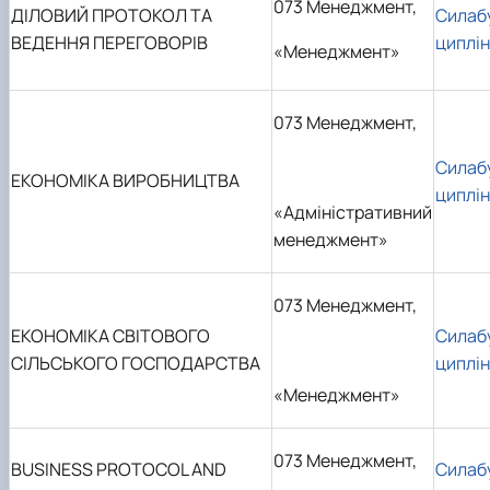
073 Менеджмент,
ДІЛОВИЙ ПРОТОКОЛ ТА
Силаб
ВЕДЕННЯ ПЕРЕГОВОРІВ
циплі
«Менеджмент»
073 Менеджмент,
Силаб
ЕКОНОМІКА ВИРОБНИЦТВА
циплі
«Адміністративний
менеджмент»
073 Менеджмент,
ЕКОНОМІКА СВІТОВОГО
Силаб
СІЛЬСЬКОГО ГОСПОДАРСТВА
циплі
«Менеджмент»
073 Менеджмент,
BUSINESS PROTOCOL AND
Силаб