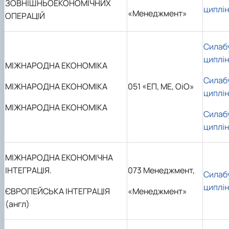
ЗОВНІШНЬОЕКОНОМІЧНИХ
циплі
«Менеджмент»
ОПЕРАЦІЙ
Силаб
циплі
МІЖНАРОДНА ЕКОНОМІКА
Силаб
МІЖНАРОДНА ЕКОНОМІКА
051 «ЕП, МЕ, ОіО»
циплі
МІЖНАРОДНА ЕКОНОМІКА
Силаб
циплі
МІЖНАРОДНА ЕКОНОМІЧНА
ІНТЕГРАЦІЯ.
073 Менеджмент,
Силаб
циплі
ЄВРОПЕЙСЬКА ІНТЕГРАЦІЯ
«Менеджмент»
(англ)