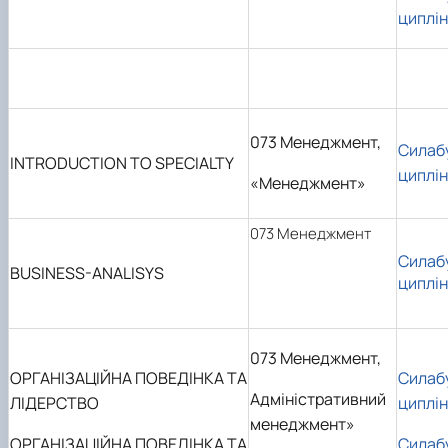
циплі
073 Менеджмент,
Силаб
INTRODUCTION TO SPECIALTY
циплі
«Менеджмент»
073 Менеджмент
Силаб
BUSINESS-ANALISYS
циплі
073 Менеджмент,
ОРГАНІЗАЦІЙНА ПОВЕДІНКА ТА
Силаб
Адміністративний
ЛІДЕРСТВО
циплі
менеджмент
»
ОРГАНІЗАЦІЙНА ПОВЕДІНКА ТА
Силаб