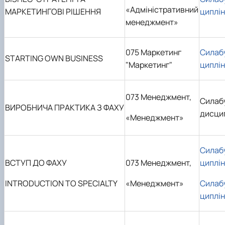
«Адміністративний
МАРКЕТИНГОВІ РІШЕННЯ
циплі
менеджмент»
075 Маркетинг
Силаб
STARTING OWN BUSINESS
"Маркетинг"
циплі
073 Менеджмент,
Силаб
ВИРОБНИЧА ПРАКТИКА З ФАХУ
дисци
«Менеджмент»
Силаб
ВСТУП ДО ФАХУ
073 Менеджмент,
циплі
INTRODUCTION TO SPECIALTY
«Менеджмент»
Силаб
циплі