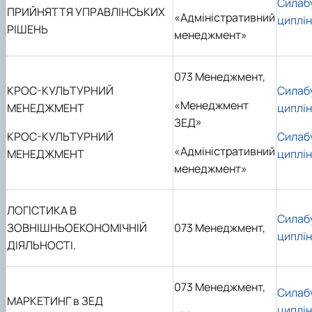
Силаб
ПРИЙНЯТТЯ УПРАВЛІНСЬКИХ
«Адміністративний
циплі
РІШЕНЬ
менеджмент»
073 Менеджмент,
КРОС-КУЛЬТУРНИЙ
Силаб
«
Менеджмент
МЕНЕДЖМЕНТ
циплі
ЗЕД
»
КРОС-КУЛЬТУРНИЙ
Силаб
«Адміністративний
МЕНЕДЖМЕНТ
циплі
менеджмент»
ЛОГІСТИКА В
Силаб
ЗОВНІШНЬОЕКОНОМІЧНІЙ
073 Менеджмент,
циплі
ДІЯЛЬНОСТІ.
073 Менеджмент,
Силаб
МАРКЕТИНГ в ЗЕД
циплі