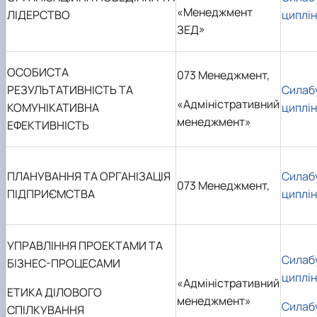
«Менеджмент
ЛІДЕРСТВО
циплі
ЗЕД»
ОСОБИСТА
073 Менеджмент,
РЕЗУЛЬТАТИВНІСТЬ ТА
Силаб
«Адміністративний
КОМУНІКАТИВНА
циплі
менеджмент»
ЕФЕКТИВНІСТЬ
ПЛАНУВАННЯ ТА ОРГАНІЗАЦІЯ
Силаб
073 Менеджмент,
ПІДПРИЄМСТВА
циплі
УПРАВЛІННЯ ПРОЕКТАМИ ТА
Силаб
БІЗНЕС-ПРОЦЕСАМИ
циплі
«Адміністративний
ЕТИКА ДІЛОВОГО
менеджмент»
Силаб
СПІЛКУВАННЯ