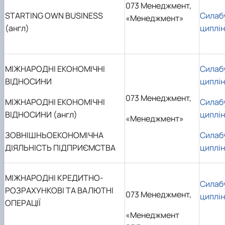
073 Менеджмент,
STARTING OWN BUSINESS
Силаб
«Менеджмент»
(англ)
циплі
МІЖНАРОДНІ ЕКОНОМІЧНІ
Силаб
ВІДНОСИНИ
циплі
073 Менеджмент,
МІЖНАРОДНІ ЕКОНОМІЧНІ
Силаб
ВІДНОСИНИ (англ)
циплі
«Менеджмент»
ЗОВНІШНЬОЕКОНОМІЧНА
Силаб
ДІЯЛЬНІСТЬ ПІДПРИЄМСТВА
циплі
МІЖНАРОДНІ КРЕДИТНО-
Силаб
РОЗРАХУНКОВІ ТА ВАЛЮТНІ
073 Менеджмент,
циплі
ОПЕРАЦІЇ
«Менеджмент