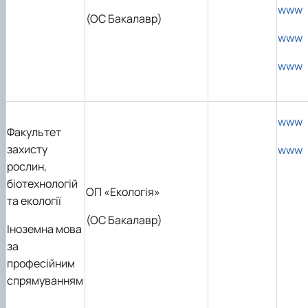
www
(ОС Бакалавр)
www
www
www
Факультет
захисту
www
рослин,
біотехнологій
ОП «Екологія»
та екології
(OC Бакалавр)
Іноземна мова
за
професійним
спрямуванням