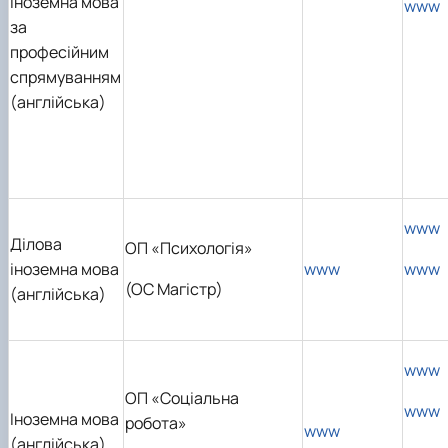
Іноземна мова
www
за
професійним
спрямуванням
(англійська)
www
Ділова
ОП «Психологія»
іноземна мова
www
www
(ОС Магістр)
(англійська)
www
ОП «Соціальна
www
Іноземна мова
робота»
www
(англійська)