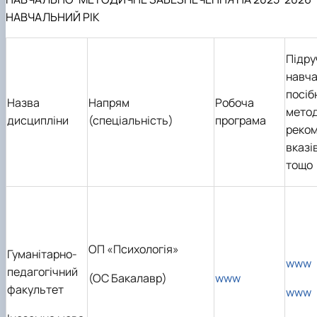
НАВЧАЛЬНИЙ РІК
Підру
навч
посіб
Назва
Напрям
Робоча
метод
дисципліни
(спеціальність)
програма
реком
вказі
тощо
ОП «Психологія»
Гуманітарно-
www
педагогічний
(ОС Бакалавр)
www
факультет
www