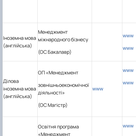
Менеджмент
www
Іноземна мова
міжнародного бізнесу
(англійська)
www
(ОС Бакалавр)
www
ОП «Менеджмент
Ділова
www
зовнішньоекономічної
іноземна мова
www
діяльності»
(англійська)
(ОС Магістр)
www
Освітня програма
«Менеджмент