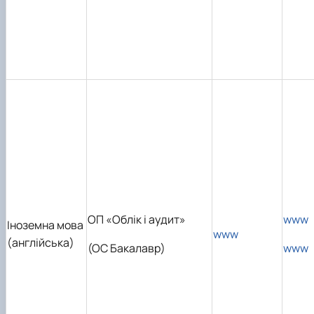
ОП «Облік і аудит»
www
Іноземна мова
www
(англійська)
(ОС Бакалавр)
www