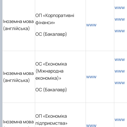
www
ОП «Корпоративні
www
Іноземна мова
фінанси»
www
(англійська)
www
ОС (Бакалавр)
www
ОС «Економіка
(Міжнародна
www
Іноземна мова
www
економіка)»
(англійська)
www
ОС (Бакалавр)
ОП «Економіка
www
Іноземна мова
підприємства»
www