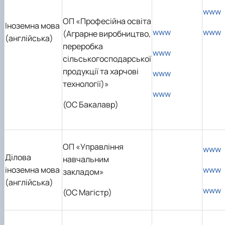
www
ОП «Професійна освіта
Іноземна мова
www
www
(Аграрне виробництво,
(англійська)
переробка
www
сільськогосподарської
продукції та харчові
www
технології)»
www
(ОС Бакалавр)
ОП «Управління
www
Ділова
навчальним
іноземна мова
www
закладом»
(англійська)
www
(ОС Магістр)