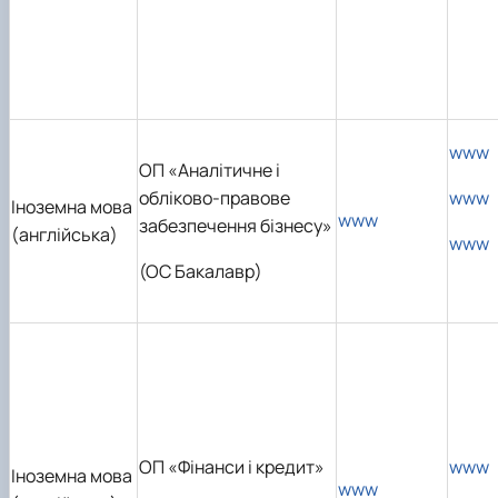
www
ОП «Аналітичне і
обліково-правове
www
Іноземна мова
www
забезпечення бізнесу»
(англійська)
www
(ОС Бакалавр)
ОП «Фінанси і кредит»
www
Іноземна мова
www