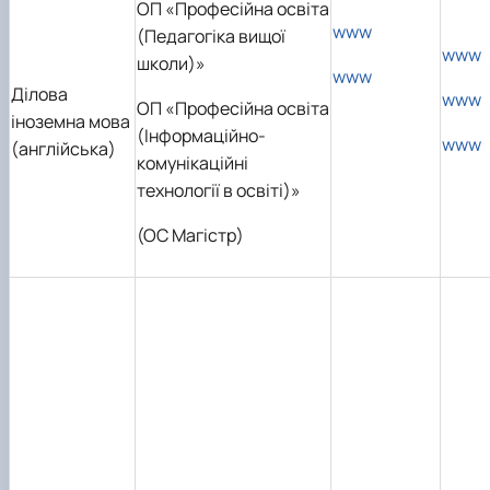
ОП «Професійна освіта
www
(Педагогіка вищої
www
школи)
»
www
Ділова
www
ОП «Професійна освіта
іноземна мова
(Інформаційно-
www
(англійська)
комунікаційні
технології в освіті)»
(ОС Магістр)