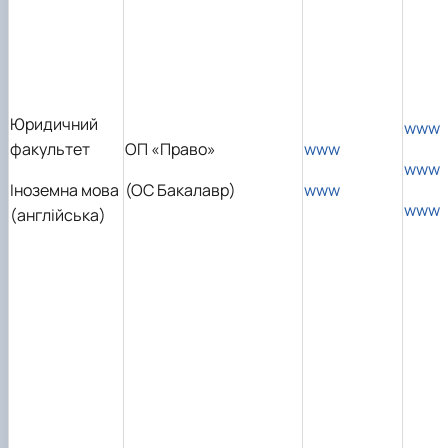
Юридичний
www
факультет
ОП «Право»
www
www
Іноземна мова
(ОС Бакалавр)
www
www
(англійська)