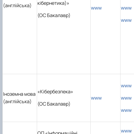
кібернетика)»
(англійська)
www
www
(ОС Бакалавр)
www
www
«Кібербезпека»
Іноземна мова
www
www
(англійська)
(ОС Бакалавр)
www
www
ОП «Інформаційні