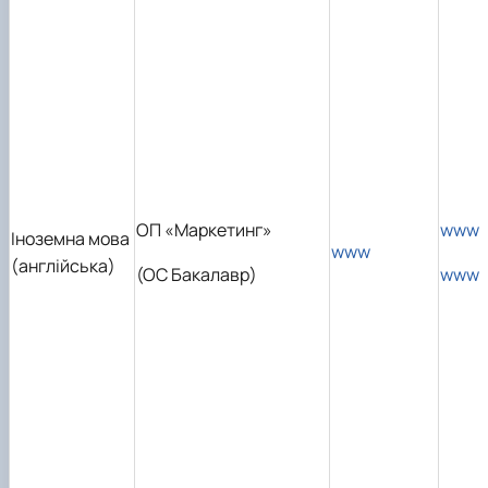
ОП «Маркетинг»
www
Іноземна мова
www
(англійська)
(ОС Бакалавр)
www