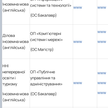
Іноземна мова
системи та технології»
www
www
(англійська)
(ОС Бакалавр)
www
ОП «Комп’ютерні
Ділова
системи і мережі»
іноземна мова
www
www
(англійська)
(ОС Магістр)
ННІ
неперервної
ОП «Публічне
www
освіти і
управління та
www
www
туризму
адміністрування»
www
Іноземна мова
(ОС Бакалавр)
(англійська)