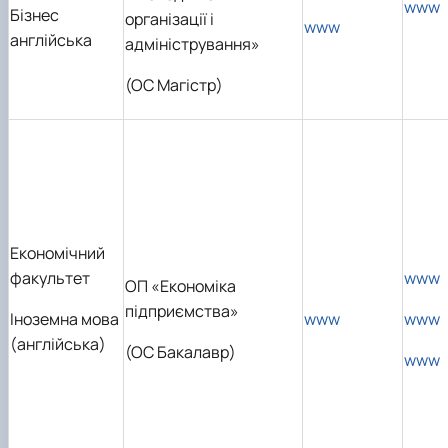
www
Бізнес
організації і
www
англійська
адміністрування»
(ОС Магістр)
Економічний
факультет
www
ОП «Економіка
підприємства»
Іноземна мова
www
www
(англійська)
(ОС Бакалавр)
www