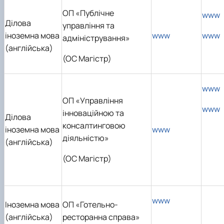
ОП «Публічне
www
Ділова
управління та
іноземна мова
www
www
адміністрування»
(англійська)
(ОС Магістр)
www
ОП «Управління
www
інноваційною та
Ділова
консалтинговою
іноземна мова
www
діяльністю»
(англійська)
(ОС Магістр)
www
Іноземна мова
ОП «Готельно-
(англійська)
ресторанна справа»