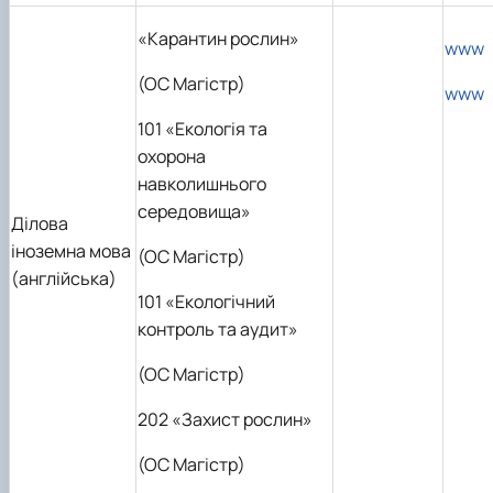
«Карантин рослин»
www
(OC Магістр)
www
101 «Екологія та
охорона
навколишнього
середовища»
Ділова
іноземна мова
(OC Магістр)
(англійська)
101 «Екологічний
контроль та аудит»
(OC Магістр)
202 «Захист рослин»
(OC Магістр)