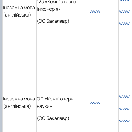
123 «Комп'ютерна
Іноземна мова
інженерія»
www
www
(англійська)
(ОС Бакалавр)
www
www
Іноземна мова
ОП «Комп'ютерні
www
(англійська)
науки»
www
(ОС Бакалавр)
www