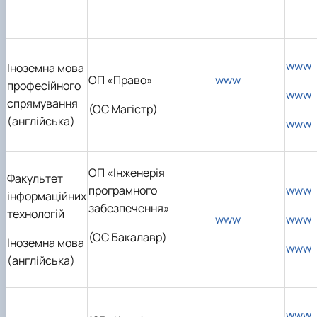
www
Іноземна мова
ОП «Право»
www
професійного
www
спрямування
(ОС Магістр)
(англійська)
www
ОП «Інженерія
Факультет
програмного
www
інформаційних
забезпечення»
технологій
www
www
(ОС Бакалавр)
Іноземна мова
www
(англійська)
www