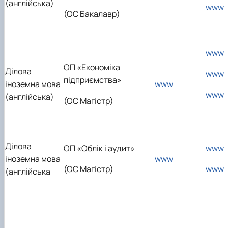
(англійська)
www
(ОС Бакалавр)
www
ОП «Економіка
Ділова
www
підприємства»
іноземна мова
www
www
(англійська)
(ОС Магістр)
Ділова
ОП «Облік і аудит»
www
іноземна мова
www
(ОС Магістр)
www
(англійська