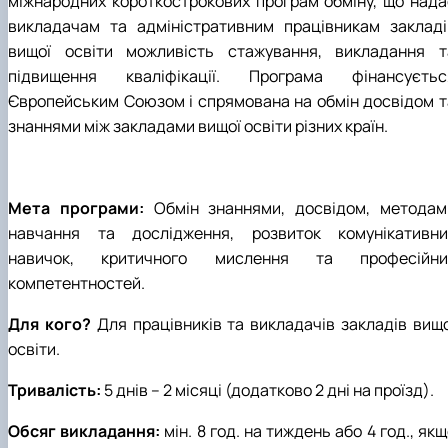
міжнародних короткострокових програм обміну, що нада
викладачам та адміністративним працівникам закладі
вищої освіти можливість стажування, викладання т
підвищення кваліфікації. Програма фінансуєтьс
Європейським Союзом і спрямована на обмін досвідом т
знаннями між закладами вищої освіти різних країн.
Мета програми:
Обмін знаннями, досвідом, методам
навчання та дослідження, розвиток комунікативни
навичок, критичного мислення та професійни
компетентностей.
Для кого?
Для працівників та викладачів закладів вищо
освіти.
Тривалість:
5 днів – 2 місяці (додатково 2 дні на проїзд).
Обсяг викладання:
мін. 8 год. на тиждень або 4 год., як