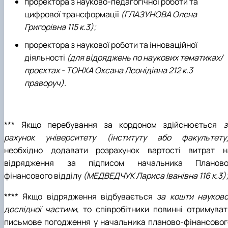
проректора з науково-педагогічної роботи та
цифрової трансформації
(ГЛАЗУНОВА Олена
Григорівна 115 к.3);
проректора з наукової роботи та інноваційної
діяльності
(для відряджень по наукових тематиках/
проєктах - ТОНХА Оксана Леонідівна 212 к.3
праворуч).
*** Якщо перебування за кордоном здійснюється
з
рахунок університету (інституту або факультету
необхідно додавати розрахунок вартості витрат н
відрядження за підписом начальника Планово
фінансового відділу
(МЕДВЕДЧУК Лариса Іванівна 116 к.3)
**** Якщо відрядження відбувається
за кошти науково
дослідної частини
, то співробітники повинні отримуват
письмове погодження у начальника планово-фінансовог