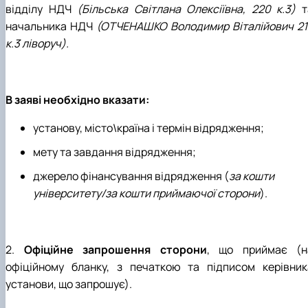
відділу НДЧ
(Більська Світлана Олексіївна, 220 к.3)
т
начальника НДЧ
(ОТЧЕНАШКО Володимир Віталійович 21
к.3 ліворуч).
В заяві необхідно вказати:
установу, місто\країна і термін відрядження;
мету та завдання відрядження;
джерело фінансування відрядження (
за кошти
університету/за кошти приймаючої сторони
).
2.
Офіційне запрошення сторони
, що приймає (н
офіційному бланку, з печаткою та підписом керівник
установи, що запрошує).