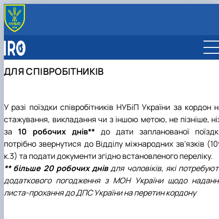
ВІДДІЛ
Про відділ
ПАРТНЕРИ
Команда відділу
Карта партнерств
ІНТЕРНАЦІОНАЛІЗАЦІЯ
ДЛЯ СПІВРОБІТНИКІВ
Відповідальні за міжнародну діяльність
Університети-партнери
Стратегія інтернаціоналізації
МОБІЛЬНІСТЬ ERASMUS+
Компанії-партнери
Міжнародні рейтинги
Для студентів НУБіП
МІЖНАРОДНІ ПРОГРАМИ
Міжнародні організації
Сталий розвиток
Для викладачів НУБіП
Освіта за програмами подвійних дипломів
ВІДРЯДЖЕННЯ
У разі поїздки співробітників НУБіП України за кордон н
Звіти
Міжнародні програми практичного навчання
Для співробітників
стажування, викладання чи з іншою метою, не пізніше, ні
Стипендіальні програми
Для студентів та аспірантів
за
10 робочих днів**
до дати запланованої поїздк
Collaborative Online International Learning (COIL)
потрібно звернутися до Відділу міжнародних зв'язків (10
к.3) та подати документи згідно встановленого переліку.
** більше 20 робочих днів
для чоловіків, які потребую
додаткового погодження з МОН України щодо наданн
листа-прохання до ДПС України на перетин кордону