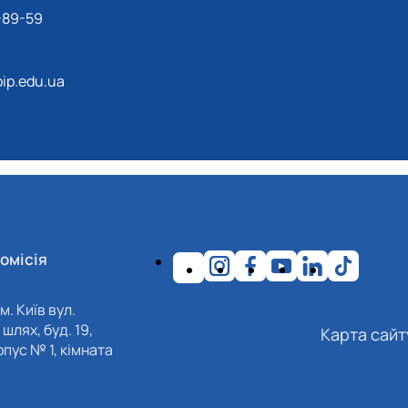
-89-59
ip.edu.ua
омісія
м. Київ вул.
шлях, буд. 19,
Карта сайт
пус № 1, кімната