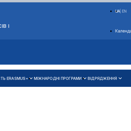
UA
EN
ІВ І
Depart
Календ
СТЬ ERASMUS+
МІЖНАРОДНІ ПРОГРАМИ
ВІДРЯДЖЕННЯ