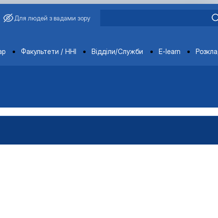
Для людей з вадами зору
ments
ар
Факультети / ННІ
Відділи/Служби
E-learn
Розкл