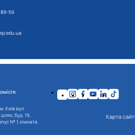
-89-59
ip.edu.ua
омісія
м. Київ вул.
шлях, буд. 19,
Карта сайт
пус № 1, кімната