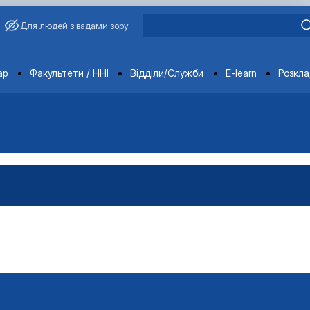
Для людей з вадами зору
ments
ар
Факультети / ННІ
Відділи/Служби
E-learn
Розкл