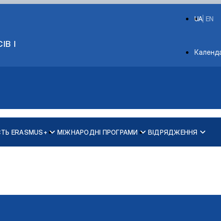
UA
EN
ІВ І
Depart
Календ
СТЬ ERASMUS+
МІЖНАРОДНІ ПРОГРАМИ
ВІДРЯДЖЕННЯ