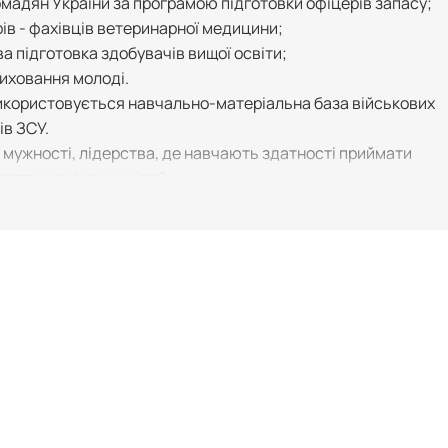
омадян України за програмою підготовки офіцерів запасу;
рів - фахівців ветеринарної медицини;
а підготовка здобувачів вищої освіти;
виховання молоді.
використовується навчально-матеріальна база військових
ів ЗСУ.
мужності, лідерства, де навчають здатності приймати
ягати намічених цілей.