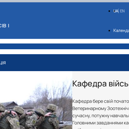
UA
EN
ІВ І
Depart
Календ
ЦІЯ
Кафедра війсь
Кафедра бере свій почато
Ветеринарному Зоотехнічно
сучасну, потужну навчаль
Головними завданнями ка