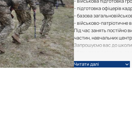
- військова підготовка гр
- підготовка офіцерів кад
- базова загальновійськов
- військово-патріотичне 
Під час занять постійно 
частин, навчальних центр
Запрошуємо вас до школи 
обґрунтовані рішення, дос
Читати далі