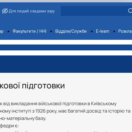
Для людей з вадами зору
ments
ар
Факультети / ННІ
Відділи/Служби
E-learn
Розкл
кової підготовки
к від викладання військової підготовки в Київському
му інституті з 1926 року, має багатий досвід та історію та
но-матеріальну базу.
федри є: