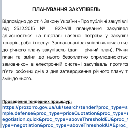
ПЛАНУВАННЯ ЗАКУПІВЕЛЬ
Відповідно до ст. 4 Закону України «Про публічні закупівл
від 25.12.2015 № 922-VIII планування закупівел
здійснюється на підставі наявної потреби у закупівл
товарів, робіт і послуг. Заплановані закупівлі включають
до річного плану закупівель (далі - річний план). Річни
план та зміни до нього безоплатно оприлюднюютьс
замовником в електронній системі закупівель протяго
п’яти робочих днів з дня затвердження річного плану т
змін до нього.
Проведення тендерних процедур:
https://prozorro.gov.ua/uk/search/tender?proc_type=s
mple.defense&proc_type=priceQuotation&proc_type=
egotiation.quick&proc_type=aboveThresholdEU&proc_
ype=negotiation&proc_type=aboveThresholdUA&proc