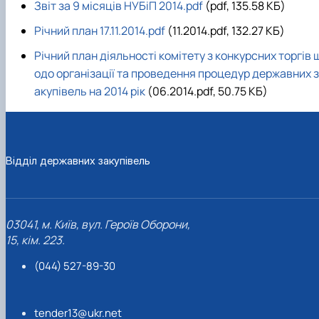
Звіт за 9 місяців НУБіП 2014.pdf
(pdf, 135.58 КБ)
Річний план 17.11.2014.pdf
(11.2014.pdf, 132.27 КБ)
Річний план діяльності комітету з конкурсних торгів 
одо організації та проведення процедур державних з
акупівель на 2014 рік
(06.2014.pdf, 50.75 КБ)
Відділ державних закупівель
03041, м. Київ, вул. Героїв Оборони,
15, кім. 223.
(044) 527-89-30
tender13@ukr.net