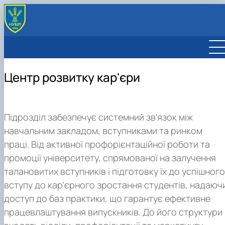
ВІДДІЛИ
Підготовче відділення
ДРУЗІ-ПАРТНЕРИ
Відділ профорієнтації та маркетингу
ПОЛОЖЕННЯ
Центр розвитку кар'єри
Відділ працевлаштування та зв'язків з
роботодавцями
Підрозділ забезпечує системний зв'язок між
навчальним закладом, вступниками та ринком
праці. Від активної профорієнтаційної роботи та
промоції університету, спрямованої на залучення
талановитих вступників і підготовку їх до успішного
вступу до кар'єрного зростання студентів, надаюч
доступ до баз практики, що гарантує ефективне
працевлаштування випускників. До його структури