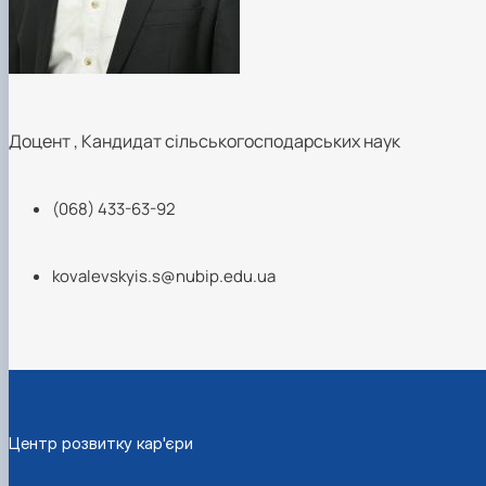
Доцент
,
Кандидат сільськогосподарських наук
(068) 433-63-92
kovalevskyis.s@nubip.edu.ua
Центр розвитку кар'єри