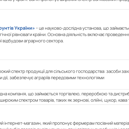
рунтів України»
− це науково-дослідна установа, що займаєть
ічної рівноваги країни. Основна діяльність включає проведенн
ї відбудови аграрного сектора.
рокий спектр продукції для сільського господарства: засоби зах
ми дії, забезпечує аграріїв передовими технологіями
дна компанія, що займається торгівлею, переробкою та дистриб
ироким спектром товарів, таких як зернові, олійні, цукор, кава 
ий інтернет-магазин, який пропонує фермерам посівний матеріа