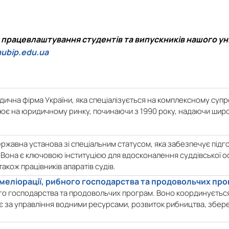
 працевлаштування студентів та випускників нашого уні
ubip.edu.ua
дична фірма України, яка спеціалізується на комплексному супро
ює на юридичному ринку, починаючи з 1990 року, надаючи широк
ержавна установа зі спеціальним статусом, яка забезпечує підго
 Вона є ключовою інституцією для вдосконалення суддівської ос
також працівників апаратів судів.
 меліорації, рибного господарства та продовольчих пр
го господарства та продовольчих програм. Воно координується 
є за управління водними ресурсами, розвиток рибництва, збере