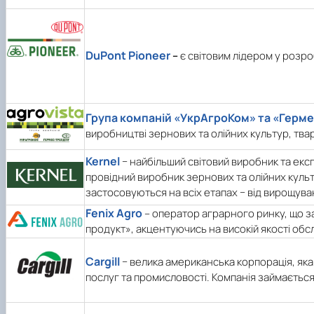
DuPont Pioneer
–
є світовим лідером у розро
Група компаній «УкрАгроКом» та «Герме
виробництві зернових та олійних культур, твар
Kernel
− найбільший світовий виробник та екс
провідний виробник зернових та олійних культ
застосовуються на всіх етапах − від вирощуван
Fenix Agro
– оператор аграрного ринку, що за
продукт», акцентуючись на високій якості обс
Cargill
− велика американська корпорація, яка
послуг та промисловості. Компанія займаєтьс