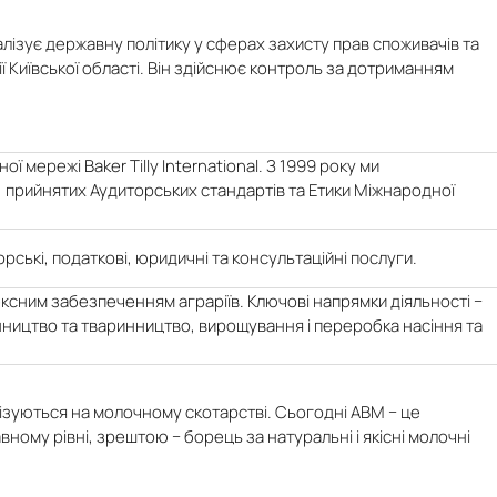
алізує державну політику у сферах захисту прав споживачів та
 Київської області. Він здійснює контроль за дотриманням
 мережі Baker Tilly International. З 1999 року ми
 прийнятих Аудиторських стандартів та Етики Міжнародної
рські, податкові, юридичні та консультаційні послуги.
ексним забезпеченням аграріїв. Ключові напрямки діяльності −
инництво та тваринництво, вирощування і переробка насіння та
зуються на молочному скотарстві. Сьогодні АВМ − це
вному рівні, зрештою − борець за натуральні і якісні молочні