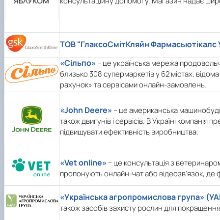
консультаційну допомогу. Магазин надає широки
ТОВ "ГлаксоСмітКляйн Фармасьютікалс 
«Сільпо»
− це українська мережа продовольч
близько 308 супермаркетів у 62 містах, відо
рахунок» та сервісами онлайн-замовлень.
«John Deere»
– це американська машинобудівн
також двигунів і сервісів. В Україні компанія
підвищувати ефективність виробництва.
«Vet online»
− це консультація з ветеринаром
пропонують онлайн-чат або відеозв'язок, де 
«Українська агропромислова група» (УА
також засобів захисту рослин для покращення