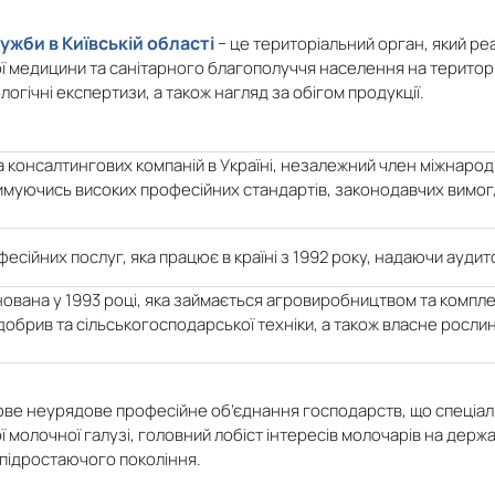
жби в Київській області
− це територіальний орган, який ре
 медицини та санітарного благополуччя населення на території
огічні експертизи, а також нагляд за обігом продукції.
 консалтингових компаній в Україні, незалежний член міжнародної
имуючись високих професійних стандартів, законодавчих вимог,
сійних послуг, яка працює в країні з 1992 року, надаючи аудито
снована у 1993 році, яка займається агровиробництвом та компл
 добрив та сільськогосподарської техніки, а також власне росл
ве неурядове професійне об’єднання господарств, що спеціалі
ої молочної галузі, головний лобіст інтересів молочарів на держа
я підростаючого покоління.