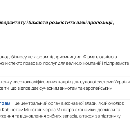
верситету і бажаєте розмістити ваші пропозиції ,
воді бізнесу всіх форм підприємництва. Фірма є однією з
ий спектр правових послуг для великих компаній і підприємств
товку висококваліфікованих кадрів для судової системи України
віти, що відповідає сучасним вимогам та європейським
ограм
− це центральний орган виконавчої влади, який очолює
Кабінетом Міністрів через Міністра економіки, довкілля та
ження та відновлення рибних запасів, а також за підтримку