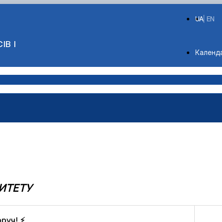
UA
EN
ІВ І
Depart
Календ
и
ИТЕТУ
оруч! ⚡