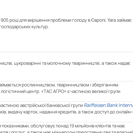
1905 році для вирішення проблеми голоду в Європі, Yara займає
огосподарських культур.
ицтві, цукроварінні та молочному тваринництві, а також надає
а займається рослинництвом, тваринництвом і зберіганням
і логістичний центр. «ТАС АГРО» є частиною великої групи
Raiffeisen Bank Intern
частиною австрійської банківської групи
ків, видачу карток, надання кредитів, а також доступ до онлайн-
 показниками, обслуговує понад 19 мільйонів клієнтів та має
ктів і послуг, а також має міжнародні представництва та власни