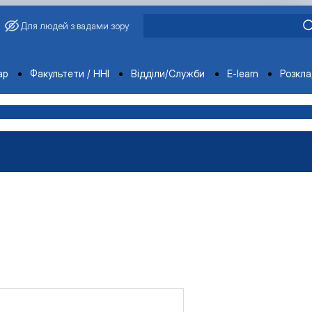
Для людей з вадами зору
ments
ар
Факультети / ННІ
Відділи/Служби
E-learn
Розкл