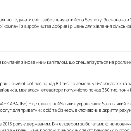
льно годувати світ і забезпечувати його безпеку. Заснована в 
ої компанії з виробництва добрив і рішень для жівлення сільськ
компанія з іноземним капіталом, що спеціалізується на рослинн
раїні, який обробляє понад 80 тис. га земель у 6-7 областях т
айовиків, має власні елеватори потужністю понад 350 тис. тонн 
НК АВАЛЬ») − це один з найбільших українських банків, який є 
послуг для приватних осіб та бізнесу, включаючи відкриття рахун
 з 2016 року є державним. Він є лідером за багатьма фінансовими
іналів у країні. Банк пропонує широкий спектр банківських проду