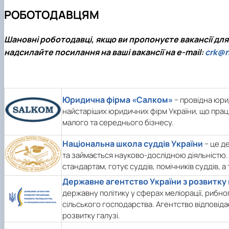
РОБОТОДАВЦЯМ
Шановні роботодавці, якщо ви пропонуєте вакансії для
надсилайте посилання на ваші вакансії на e-mail:
crk@n
Юридична фірма «Салком»
− провідна юри
найстаріших юридичних фірм України, що прац
малого та середнього бізнесу.
Національна школа суддів України
− це д
та займається науково-дослідною діяльністю.
стандартам, готує суддів, помічників суддів, а 
Державне агентство України з розвитку
державну політику у сферах меліорації, рибно
сільського господарства. Агентство відповіда
розвитку галузі.