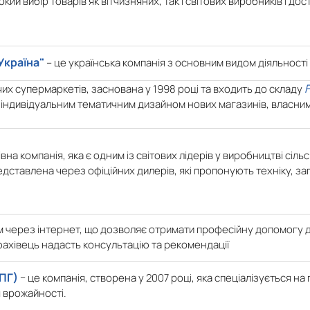
й вибір товарів як вітчизняних, так і світових виробників і дос
Україна"
– це українська компанія з основним видом діяльност
их супермаркетів, заснована у 1998 році та входить до складу
ма індивідуальним тематичним дизайном нових магазинів, власн
а компанія, яка є одним із світових лідерів у виробництві сільс
 представлена через офіційних дилерів, які пропонують техніку,
 через інтернет, що дозволяє отримати професійну допомогу дл
фахівець надасть консультацію та рекомендації
ПГ)
− це компанія, створена у 2007 році, яка спеціалізується 
 врожайності.