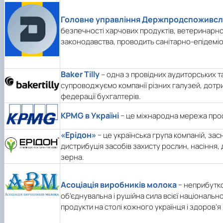
Головне управління Держпродспоживслу
безпечності харчових продуктів, ветеринарної
законодавства, проводить санітарно-епідеміол
Baker Tilly
– одна з провідних аудиторських та
супроводжуємо компанії різних галузей, дотр
федерації бухгалтерів.
KPMG в Україні
− це міжнародна мережа профе
«Ерідон»
− це українська група компаній, за
дистрибуція засобів захисту рослин, насіння,
зерна.
Асоціація виробників молока
− неприбутко
об’єднувальна і рушійна сила всієї національн
продукти на столі кожного українця і здоров’