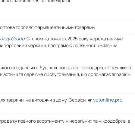
тавляє замовлення по всій Україні.
і оптова торгівля фармацевтичними товарами.
Fozzy Group
. Станом на початок 2025 року мережа налічує
ими торговими марками, програмою лояльності «Власний
ькогосподарської, будівельної та лісогосподарської техніки, а
 запчастини та сервісне обслуговування, що допомагає аграріям
vetonline.pro
я тварини, не виходячи з дому. Сервіси, як
,
на продажу повного асортименту мінеральних та мікродобрив, а