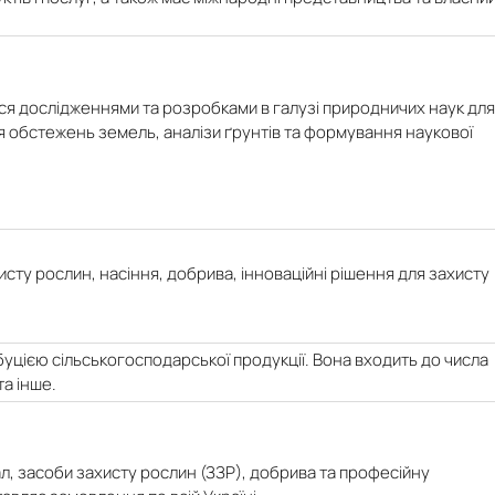
ся дослідженнями та розробками в галузі природничих наук для
я обстежень земель, аналізи ґрунтів та формування наукової
исту рослин, насіння, добрива, інноваційні рішення для захисту
уцією сільськогосподарської продукції. Вона входить до числа
та інше.
л, засоби захисту рослин (ЗЗР), добрива та професійну