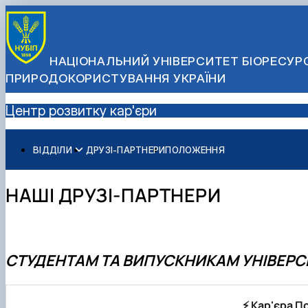
НАЦІОНАЛЬНИЙ УНІВЕРСИТЕТ БІОРЕСУРС
ПРИРОДОКОРИСТУВАННЯ УКРАЇНИ
Центр розвитку кар'єри
ВІДДІЛИ
ДРУЗІ-ПАРТНЕРИ
ПОЛОЖЕННЯ
Підготовче відділення
Відділ профорієнтації та маркетингу
НАШІ ДРУЗІ-ПАРТНЕРИ
Відділ працевлаштування та зв'язків з роботодавцям
СТУДЕНТАМ ТА ВИПУСКНИКАМ УНІВЕРС
⚡ Кар'єра П