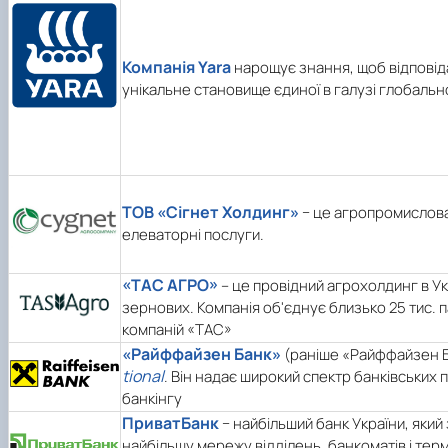
Компанія Yara
нарощує знання, щоб відповіда
унікальне становище єдиної в галузі глобальн
ТОВ «Сігнет Холдинг»
− це агропромислова 
елеваторні послуги.
«ТАС АГРО»
– це провідний агрохолдинг в Ук
зернових. Компанія об'єднує близько 25 тис. п
компаній «ТАС»
«Райффайзен Банк»
(раніше «Райффайзен БА
tional
. Він надає широкий спектр банківських 
банкінгу
ПриватБанк
− найбільший банк України, який
найбільшу мережу відділень, банкоматів і терм