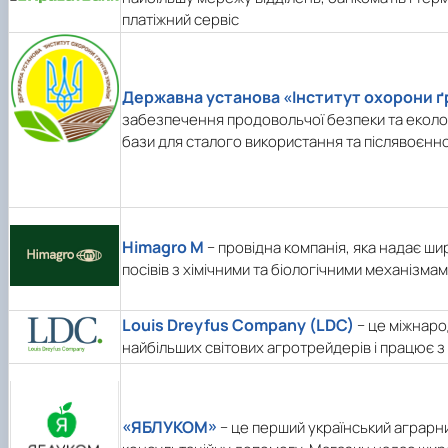
платіжний сервіс
Державна установа «Інститут охорони ґ
забезпечення продовольчої безпеки та еколог
бази для сталого використання та післявоєнно
Himagro M
− провідна компанія, яка надає ши
посівів з хімічними та біологічними механізма
Louis Dreyfus Company (LDC)
− це міжнаро
найбільших світових агротрейдерів і працює з ш
«ЯБЛУКОМ»
− це перший український аграрн