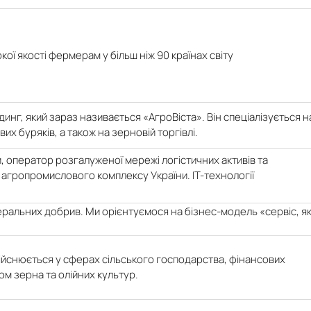
кої якості фермерам у більш ніж 90 країнах світу
нг, який зараз називається «АгроВіста». Він спеціалізується н
х буряків, а також на зерновій торгівлі.
, оператор розгалуженої мережі логістичних активів та
я агропромислового комплексу України. IT-технології
еральних добрив. Ми орієнтуємося на бізнес-модель «сервіс, я
здійснюється у сферах сільського господарства, фінансових
м зерна та олійних культур.