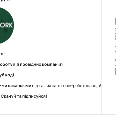
те!
роботу
від
провідних компаній
?
уй код!
ими вакансіями
від наших партнерів-роботодавців!
 Скануй та підписуйся!