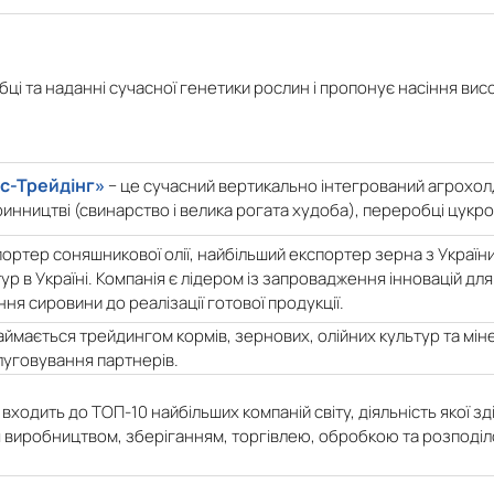
бці та наданні сучасної генетики рослин і пропонує насіння висо
с-Трейдінг»
− це сучасний вертикально інтегрований агрохолди
инництві (свинарство і велика рогата худоба), переробці цукрови
портер соняшникової олії, найбільший експортер зерна з України
ур в Україні. Компанія є лідером із запровадження інновацій дл
ня сировини до реалізації готової продукції.
ймається трейдингом кормів, зернових, олійних культур та мін
луговування партнерів.
 входить до ТОП-10 найбільших компаній світу, діяльність якої 
я виробництвом, зберіганням, торгівлею, обробкою та розподіло