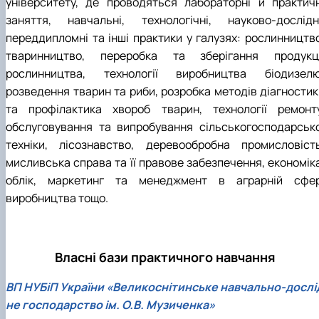
університету, де проводяться лабораторні й практичн
заняття, навчальні, технологічні, науково-дослідні
переддипломні та інші практики у галузях: рослинництво
тваринництво, переробка та зберігання продукці
рослинництва, технології виробництва біодизелю
розведення тварин та риби, розробка методів діагностик
та профілактика хвороб тварин, технології ремонту
обслуговування та випробування сільськогосподарсько
техніки, лісознавство, деревообробна промисловість
мисливська справа та її правове забезпечення, економіка
облік, маркетинг та менеджмент в аграрній сфер
виробництва тощо.
Власні бази практичного навчання
ВП НУБіП України «Великоснітинське навчально-дослі
не господарство ім. О.В. Музиченка»