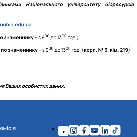
никами Національного університету біоресурсів 
nubip.edu.ua
00
00
по знаменнику
– з 9
до 13
год.;
00
00
 по знаменнику
– з 9
до 13
год. (
корп. № 3, кім. 219
);
ня Ваших особистих даних.
омісія