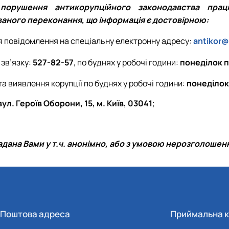
рушення антикорупційного законодавства праців
ваного переконання, що інформація є достовірною:
я повідомлення на спеціальну електронну адресу:
antikor@
 зв’язку:
527-82-57
, по буднях у робочі години:
понеділок 
а виявлення корупції по буднях у робочі години:
понеділок
вул. Героїв Оборони, 15, м. Київ, 03041
;
адана Вами у т.ч. анонімно, або з умовою нерозголошен
Поштова адреса
Приймальна к