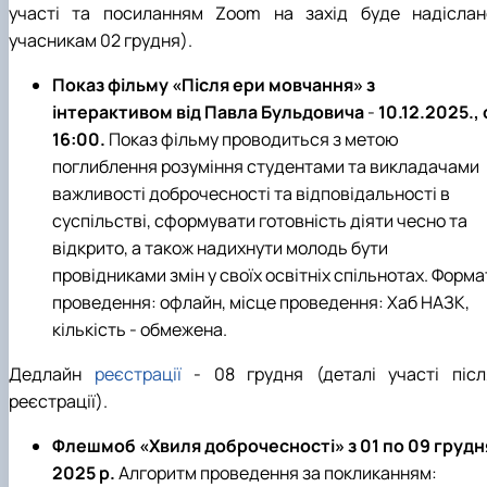
участі та посиланням
Zoom
на захід
буде надіслан
учасникам 02
грудня).
Показ фільму «Після ери мовчання» з
інтерактивом від Павла Бульдовича
-
10.12.2025., 
16:00.
Показ фільму проводиться з метою
поглиблення розуміння студентами та викладачами
важливості доброчесності та відповідальності в
суспільстві, сформувати готовність діяти чесно та
відкрито, а також надихнути молодь бути
провідниками змін у своїх освітніх спільнотах.
Форма
проведення: офлайн, місце проведення: Хаб НАЗК,
кількість - обмежена.
Дедлайн
реєстрації
- 08 грудня (деталі участі післ
реєстрації).
Флешмоб «Хвиля доброчесності»
з 01 по 09 грудн
2025 р.
Алгоритм проведення за покликанням: