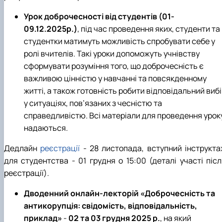
Урок доброчесності від студентів (01-
09.12.2025р.)
, під час проведення яких, студенти та
студентки матимуть можливість спробувати себе у
ролі вчителів. Такі уроки допоможуть учнівству
сформувати розуміння того, що доброчесність є
важливою цінністю у навчанні та повсякденному
житті, а також готовність робити відповідальний виб
у ситуаціях, пов’язаних з чесністю та
справедливістю.
Всі матеріали для проведення урок
надаються.
Дедлайн
реєстрації
- 28 листопада, вступний інструкта
для студентства - 01 грудня о 15:00 (деталі участі післ
реєстрації).
Дводенний онлайн-лекторій «Доброчесність та
антикорупція: свідомість, відповідальність,
приклад»
-
02 та 03 грудня 2025 р.
, на який