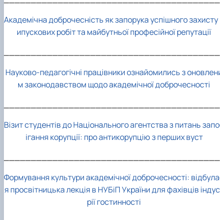
Академічна доброчесність як запорука успішного захисту 
ипускових робіт та майбутньої професійної репутації
________________________________________
Науково-педагогічні працівники ознайомились з оновлен
м законодавством щодо академічної доброчесності
________________________________________
Візит студентів до Національного агентства з питань зап
ігання корупції: про антикорупцію з перших вуст
________________________________________
Формування культури академічної доброчесності: відбула
я просвітницька лекція в НУБіП України для фахівців індус
рії гостинності