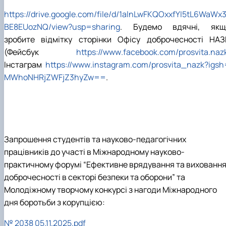
https
://
drive
.
google
.
com
/
file
/
d
/1
alnLwFKQOxxfYI
5
tL
6
WaWx
BE
8
EUozNQ
/
view
?
usp
=
sharing
. Будемо вдячні, якщ
зробите відмітку сторінки Офісу доброчесності НАЗ
(Фейсбук
https
://
www
.
facebook
.
com
/
prosvita
.
naz
Інстаграм
https
://
www
.
instagram
.
com
/
prosvita
_
nazk
?
igsh
MWhoNHRjZWFjZ
3
hyZw
==
.
Запрошення студентів та науково-педагогічних
працівників до участі в Міжнародному науково-
практичному форумі “Ефективне врядування та вихованн
доброчесності в секторі безпеки та оборони” та
Молодіжному творчому конкурсі з нагоди Міжнародного
дня боротьби з корупцією:
№ 2038 05.11.2025.pdf