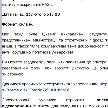
інституту викривання НАЗК.
Дата та час:
23 лютого о 15:00
Формат:
онлайн.
Цей захід буде цікавий викладачам, студентам
представникам адміністрації та структурних підрозділі
вишів, а також УСІМ, кому важлива тема доброчесності т
антикорупційної політики в університеті.
Ви можете заздалегідь залишити запитання до спікера 
реєстраційній формі, аби зробити дискусію ще біль
змістовною.
Для участі просимо зареєструватися за посиланням:
http
s://forms.gle/EFMqNgZcVuUHh6sT8
Зареєстровані учасники отримають
листи
підтвердження
із лінком для приєднання на електронн