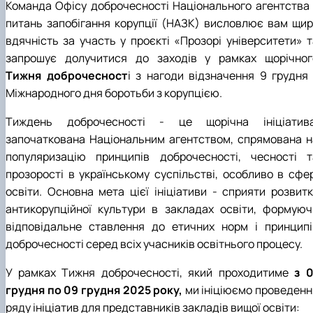
Команда Офісу доброчесності Національного агентства 
питань запобігання корупції (НАЗК) висловлює вам щир
вдячність за участь у проєкті «Прозорі університети» т
запрошує долучитися до заходів у рамках щорічног
Тижня доброчесност
і з нагоди відзначення 9 грудня 
Міжнародного дня боротьби з корупцією.
Тиждень доброчесності - це щорічна ініціатива
започаткована Національним агентством, спрямована н
популяризацію принципів доброчесності, чесності т
прозорості в українському суспільстві, особливо в сфер
освіти. Основна мета цієї ініціативи - сприяти розвитк
антикорупційної культури в закладах освіти, формуюч
відповідальне ставлення до етичних норм і принципі
доброчесності серед всіх учасників освітнього процесу.
У рамках Тижня доброчесності, який проходитиме
з 0
грудня по
09 грудня
2025
року,
ми ініціюємо проведенн
ряду ініціатив для представників закладів вищої освіти: