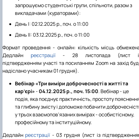
запрошуємо студентські групи, спільноти, разом з
викладачами (кураторами):
День І:
02.12.2025 р., поч. о 11:00
День ІІ: 03.12.2025 р., поч. о 11:00
Формат проведення
-
онлайн: кількість місць обмежена
Дедлайн
реєстрації
-
28 листопада (лист і
підтвердженням участі та посиланням
Zoom
на захід
буд
надіслано
учасникам 01 грудня).
Вебінар «Три виміри доброчесності в житті та
кар’єрі»
-
04.12.2025 р., поч. 15:00
. Вебінар - це
подія, яка поєднує практичність, простоту поясненн
та глибину змісту і допоможе побачити доброчесніст
у трьох взаємопов’язаних вимірах - особистісному,
професійному та інституційному.
Дедлайн
реєстрації
- 03 грудня
(лист із підтвердження