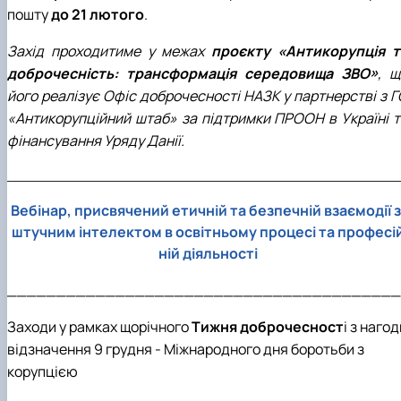
пошту
до 21 лютого
.
Захід проходитиме у межах
проєкту «Антикорупція т
доброчесність: трансформація середовища ЗВО»
,
щ
його реалізує Офіс доброчесності НАЗК у партнерстві з Г
«Антикорупційний штаб» за підтримки ПРООН в Україні т
фінансування Уряду Данії.
________________________________________________
Вебінар, присвячений етичній та безпечній взаємодії з
штучним інтелектом в освітньому процесі та професі
ній діяльності
________________________________________
Заходи у рамках щорічного
Тижня доброчесност
і з нагод
відзначення 9 грудня - Міжнародного дня боротьби з
корупцією