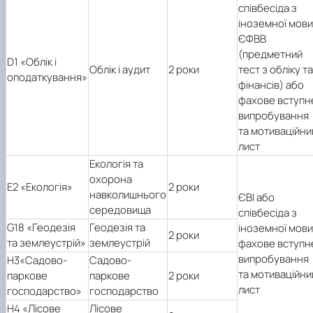
співбесіда з
іноземної мови
ЄФВВ
(предметний
D1 «Облік і
Облік і аудит
2 роки
тест з обліку та
оподаткування»
фінансів) або
фахове вступн
випробування
та мотиваційни
лист
Екологія та
охорона
E2 «Екологія»
2 роки
навколишнього
ЄВІ або
середовища
співбесіда з
G18 «Геодезія
Геодезія та
іноземної мови
2 роки
та землеустрій»
землеустрій
фахове вступн
випробування
H3«Садово-
Садово-
та мотиваційни
паркове
паркове
2 роки
лист
господарство»
господарство
H4 «Лісове
Лісове