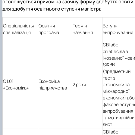
оголошується прийом на заочну форму здобуття освіти
для здобуття освітнього ступеня магістра
Спеціал
ьність/
Освітня
Термін
Вступні
спеціалізація
програма
навчання
випробування
ЄВІ або
співбесіда з
іноземної мови
ЄФВВ
(предметний
тест з
C1.01
Економіка
2 роки
економіки та
«Економіка»
підприємства
міжнародної
економіки) або
фахове вступн
випробування
та мотиваційни
лист
ЄВІ або