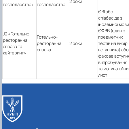
2 роки
господарство»
господарство
ЄВІ або
співбесіда з
іноземної мови
ЄФВВ (один з
J2
«
Готельно-
Готельно-
предметних
ресторанна
ресторанна
2 роки
тестів на вибір
справа та
справа
вступника) або
кейтеринг
»
фахове вступн
випробування
та мотиваційни
лист