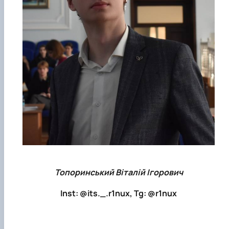
Топоринський Віталій Ігорович
Inst: @its._.r1nux, Tg: @r1nux