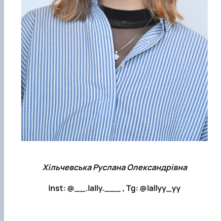
Хільчевська Руслана Олександрівна
Inst: @__.lally.___ , Tg: @lallyy_yy