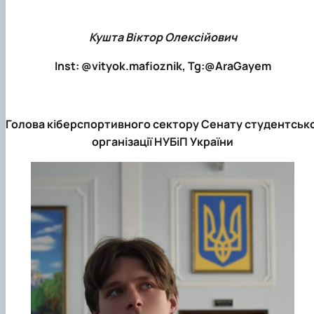
Кушта Віктор Олексійович
Inst: @vityok.mafioznik, Tg:@AraGayem
Голова кіберспортивного сектору Сенату студентсько
організації НУБіП України