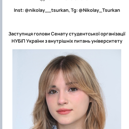
Іnst: @nikolay__tsurkan, Tg: @Nikolay_Tsurkan
Заступнця голови Сенату студентської організації
НУБіП України з внутрішніх питань університету