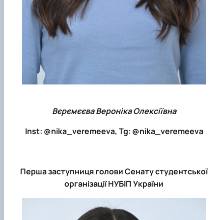
Вєрємєєва Вероніка Олексіївна
Inst: @nika_veremeeva, Tg: @nika_veremeeva
Перша заступниця голови Сенату студентської
організації НУБІП України