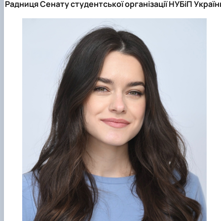
Радниця Cенату студентської організації НУБіП Україн