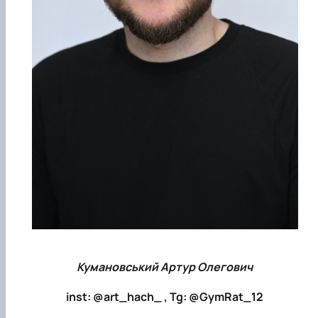
Кумановський Артур Олегович
inst: @art_hach_ , Tg: @GymRat_12