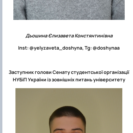
Дьошина Єлизавета Констянтинівна
Inst: @yelyzaveta_doshyna, Tg: @doshynaa
Заступник голови Сенату студентської організації
НУБіП України із зовнішніх питань університету