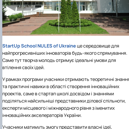
StartUp School NULES of Ukraine
це середовище для
найпрогресивніших інноваторів будь-якого спрямування.
Саме тут творча молодь отримує ідеальні умови для
втілення своїх ідей.
У рамках програми учасники отримають теоретичні знанн
та практичні навики в області створення інноваційних
проектів, саме в стартап школі досвідом і знаннями
поділяться найсильніші представники ділової спільноти,
експерти місцевого і міжнародного рівня з іменитих
інноваційних акселераторів України.
Учасники матимуть змогу представити власні ідеї,