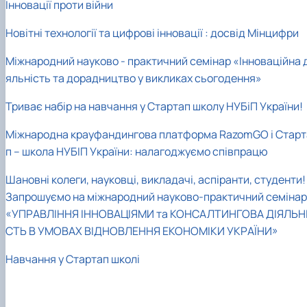
Інновації проти війни
Новітні технології та цифрові інновації : досвід Мінцифри
Міжнародний науково - практичний семінар «Інноваційна д
яльність та дорадництво у викликах сьогодення»
Триває набір на навчання у Стартап школу НУБіП України!
Міжнародна крауфандингова платформа RazomGO і Старт
п – школа НУБІП України: налагоджуємо співпрацю
Шановні колеги, науковці, викладачі, аспіранти, студенти!
Запрошуємо на міжнародний науково-практичний семінар
«УПРАВЛІННЯ ІННОВАЦІЯМИ та КОНСАЛТИНГОВА ДІЯЛЬН
СТЬ В УМОВАХ ВІДНОВЛЕННЯ ЕКОНОМІКИ УКРАЇНИ»
Навчання у Стартап школі