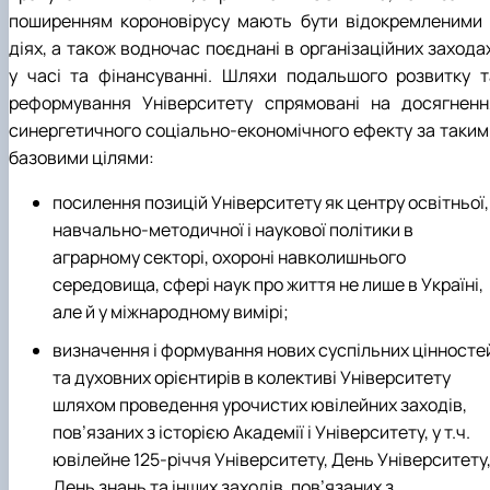
поширенням короновірусу мають бути відокремленими 
діях, а також водночас поєднані в організаційних захода
у часі та фінансуванні. Шляхи подальшого розвитку т
реформування Університету спрямовані на досягненн
синергетичного соціально-економічного ефекту за таким
базовими цілями:
посилення позицій Університету як центру освітньої,
навчально-методичної і наукової політики в
аграрному секторі, охороні навколишнього
середовища, сфері наук про життя не лише в Україні,
але й у міжнародному вимірі;
визначення і формування нових суспільних цінносте
та духовних орієнтирів в колективі Університету
шляхом проведення урочистих ювілейних заходів,
пов’язаних з історією Академії і Університету, у т.ч.
ювілейне 125-річчя Університету, День Університету
День знань та інших заходів, пов’язаних з