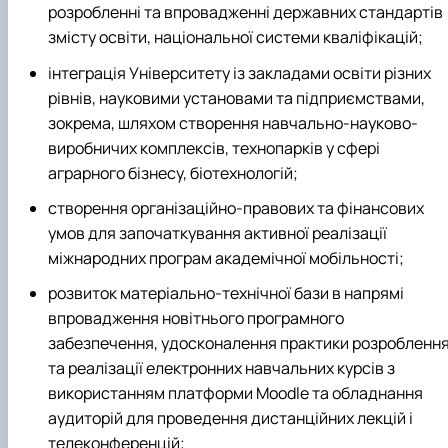
розробленні та впровадженні державних стандартів
змісту освіти, національної системи кваліфікацій;
інтеграція Університету із закладами освіти різних
рівнів, науковими установами та підприєм­ствами,
зокрема, шляхом створення навчально-науково-
виробничих комплексів, технопарків у сфері
аграрного бізнесу, біотехнологій;
створення організаційно-правових та фінансових
умов для започаткування активної реалізації
міжнародних програм академічної мобільності;
розвиток матеріально-технічної бази в напрямі
впровадження новітнього програмного
забезпечення, удосконалення практики розробленн
та реалізації електронних навчальних курсів з
використанням платформи Мoodle та обладнання
аудиторій для проведення дистанційних лекцій і
телеконференцій;