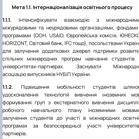
Мета 1.1. Інтернаціоналізація освітнього процесу
1.1.1.
Інтенсифікувати взаємодію з міжнародними
міжурядовими та неурядовими організаціями, фондами 
програмами (ООН, USAID, Європейська комісія, ЮНЕСКО
HORIZONT, Світовий банк, IFC тощо), посольствами Україн
для залучення додаткових джерел підтримки розвитк
спільних міжнародних програм навчання студентів 
університетах-партнерах. Заснувати Міжнародн
асоціацію випускників НУБіП України.
1.1.2.
Підвищення мобільності студентів шляхо
удосконалення технологій вивчення іноземних мов
формування груп з екстернатного вивчення дисциплі
робочого навчального плану іноземними мовами
залучення студентів до участі в міжнародних освітні
програмах за безпосередньої участі університетів
партнерів.