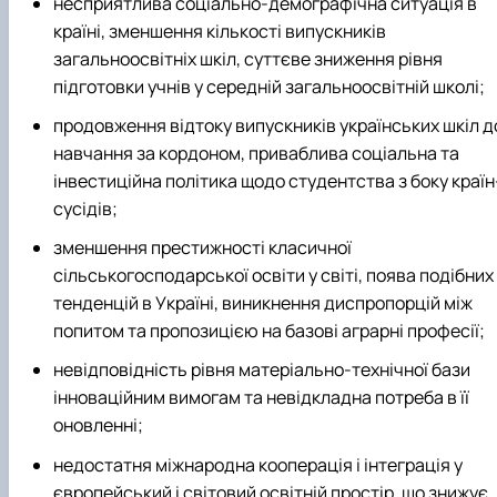
несприятлива соціально-демографічна ситуація в
країні, зменшення кількості випускників
загальноосвітніх шкіл, суттєве зниження рівня
підготовки учнів у середній загальноосвітній школі;
продовження відтоку випускників українських шкіл д
навчання за кордоном, приваблива соціальна та
інвестиційна політика щодо студентства з боку країн
сусідів;
зменшення престижності класичної
сільськогосподарської освіти у світі, поява подібних
тенденцій в Україні, виникнення диспропорцій між
попитом та пропозицією на базові аграрні професії;
невідповідність рівня матеріально-технічної бази
інноваційним вимогам та невідкладна потреба в її
оновленні;
недостатня міжнародна кооперація і інтеграція у
європейський і світовий освітній простір, що знижує