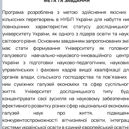
МЕТА ТА ЗАВДАННЯ
Програма розроблена з метою здійснення якісних 
кількісних перетворень в НУБіП України для набуття ни
повноцінних характеристик статусу дослідницьког
університету України, як одного з лідерів освіти та нау
світового рівня. Основним завданням запропонованих змі
має стати формування Університету як головног
галузевого навчально-наукового-інноваційного центр
України з підготовки науково-педагогічних, наукових
управлінських і фахових кадрів вищої кваліфікації дл
органів влади, сільського господарства та пов’язаних 
ним суміжних галузей економіки та сфер суспільног
життя. Університет дослідницького типу буд
концентрувати свої зусилля на науковому забезпеченн
ефективного розвитку різних сфер національної економіки
галузей наук про життя, підвищенн
конкурентоспроможності вітчизняної освіти, інтеграці
системи української освіти в єдиний європейський освітн