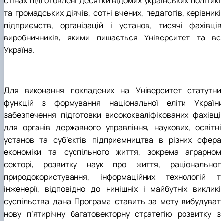
стінах підготовлені десятки відомих українських політик
та громадських діячів, сотні вчених, педагогів, керівник
підприємств, організацій і установ, тисячі фахівців
виробничників, якими пишається Університет та вс
Україна.
Для виконання покладених на Університет статутни
функцій з формування національної еліти України
забезпечення підготовки висококваліфікованих фахівці
для органів державного управління, наукових, освітні
установ та суб’єктів підприємництва в різних сфера
економіки та суспільного життя, зокрема аграрном
секторі, розвитку наук про життя, раціональног
природокористування, інформаційних технологій т
інженерії, відповідно до нинішніх і майбутніх викликі
суспільства дана Програма ставить за мету вибудуват
нову п’ятирічну багатовекторну стратегію розвитку з