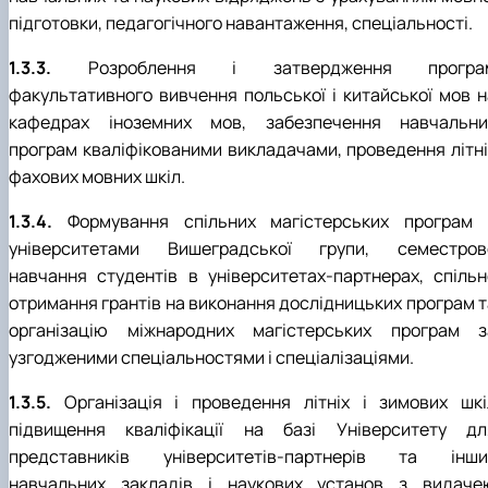
підготовки, педагогічного навантаження, спеціальності.
1.3.3.
Розроблення і затвердження програ
факультативного вивчення польської і китайської мов н
кафедрах іноземних мов, забезпечення навчальни
програм кваліфікованими викладачами, проведення літні
фахових мовних шкіл.
1.3.4.
Формування спільних магістерських програм 
університетами Вишеградської групи, семестров
навчання студентів в університетах-партнерах, спільн
отримання грантів на виконання дослідницьких програм т
організацію міжнародних магістерських програм з
узгодженими спеціальностями і спеціалізаціями.
1.3.5.
Організація і проведення літніх і зимових шкі
підвищення кваліфікації на базі Університету дл
представників університетів-партнерів та інши
навчальних закладів і наукових установ з видаче