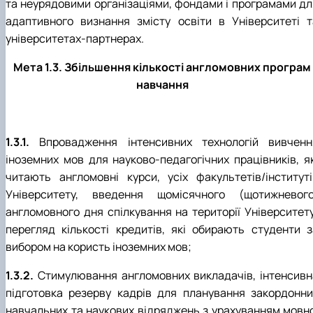
та неурядовими організаціями, фондами і програмами дл
адаптивного визнання змісту освіти в Університеті т
університетах-партнерах.
Мета 1.3. Збільшення кількості англомовних програм
навчання
1.3.1.
Впровадження інтенсивних технологій вивченн
іноземних мов для науково-педагогічних працівників, як
читають англомовні курси, усіх факультетів/інституті
Університету, введення щомісячного (щотижневого
англомовного дня спілкування на території Університету
перегляд кількості кредитів, які обирають студенти з
вибором на користь іноземних мов;
1.3.2.
Стимулювання англомовних викладачів, інтенсивн
підготовка резерву кадрів для планування закордонни
навчальних та наукових відряджень з урахуванням мовно