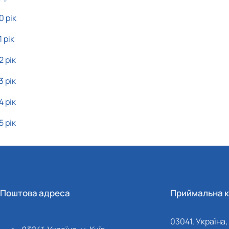
0 рік
 рік
2 рік
3 рік
4 рік
5 рік
Поштова адреса
Приймальна к
03041, Україна, 