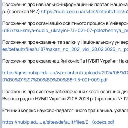
Положення про навчально-інформаційний портал Національ
р. (протокол № 7)
https://nubip.edu.ua/sites/default/files
Положення про організацію освітнього процесу в Універси
u187/zsu-smya-nubip_ukrayini-7.5-021-07-polozhennya_p
Положення про екзамени та заліки у Національному універ
es/default/files/u187/nakaz_no_202_vid_28.02.2025_r._p
Положення про екзаменаційні комісії в НУБіП України: Нака
https://qms.nubip.edu.ua/wp-content/uploads/
0%B0%D1%97%D0%BD%D0%B8-7.5-021-009.pdf
Положення про систему забезпечення якості освітньої дія
Вченою радою НУБіП України 21.06.2023 р. (протокол № 1
Етичний кодекс науково-педагогічного працівника: ухвале
https://nubip.edu.ua/sites/default/files/E_Kodeks.pdf