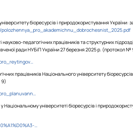
ніверситету біоресурсів і природокористування України: 
u384/polozhennya_pro_akademichnu_dobrochesnist_2025.pdf
науково-педагогічних працівників та структурних підрозділ
ченої ради НУБіП України 27 березня 2025 р. (протокол № 
_pro_reytingov…
ічних працівників Національного університету біоресурсів
 9)
a_pro_planuvann…
 у Національному університеті біоресурсів і природокорис
08/%D0%A1%D0%A3-…