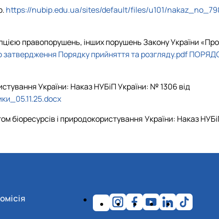
р.
https://nubip.edu.ua/sites/default/files/u101/nakaz_no_79
упцією правопорушень, інших порушень Закону України «Про
ро затвердження Порядку прийняття та розгляду.pdf
ПОРЯД
истування України: Наказ НУБіП України: № 1306 від
и_05.11.25.docx
ом біоресурсів і природокористування України: Наказ НУБі
омісія