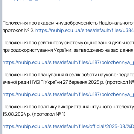
Положення про академічну доброчесність Національного у
протокол № 2.
https://nubip.edu.ua/sites/default/files/
Положення про рейтингову систему оцінювання діяльності 
природокористування України: затверджено на засідання в
https://nubip.edu.ua/sites/default/files/u187/polozhennya
Положення про планування й облік роботи науково-педагог
вченої ради НУБіП України 27 березня 2025 р. (протокол №
https://nubip.edu.ua/sites/default/files/u187/polozhenny
Положення про політику використання штучного інтелекту
15.08.2024 р. (протокол № 1)
https://nubip.edu.ua/sites/default/files/official/2025-