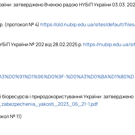
аїни: затверджено Вченою радою НУБіП України 03.03. 202
р. (протокол № 4)
https://old.nubip.edu.ua/sites/default/files
УБіП України № 202 від 28.02.2025 р.
https://nubip.edu.ua/si
D%D0%A3%D0%91%D1%96%D0%9F-%D0%A3%D0%BA%D1%80%D
ті біоресурсів і природокористування України: затверджено
mu_zabezpechenia_yakosti_2023_06_21-1.pdf
окол № 11)