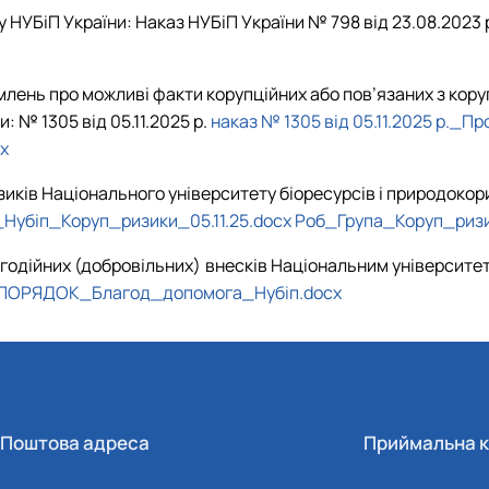
НУБіП України: Наказ НУБіП України № 798 від 23.08.2023 
лень про можливі факти корупційних або пов’язаних з кор
: № 1305 від 05.11.2025 р.
наказ № 1305 від 05.11.2025 р._П
x
зиків Національного університету біоресурсів і природокор
Нубіп_Коруп_ризики_05.11.25.docx
Роб_Група_Коруп_ризик
одійних (добровільних) внесків Національним університет
ПОРЯДОК_Благод_допомога_Нубіп.docx
Поштова адреса
Приймальна к