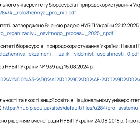
ного університету біоресурсів і природокористування Укр
/u284/4._rolozhennya_pro_nip.pdf
теті: затверджено Вченою радою НУБіП України 22.12.2025 
ro_organizaciyu_osvitnogo_procesu_2025_r.pdf
ситеті біоресурсів і природокористування України: Наказ Н
olozhennya_ekzameni_i_zaliki_vidomist_uspishnosti_0.pdf
з НУБіП України № 939 від 15.08.2024 р.
2024/08/%D0%A1%D0%A3-%D0%A1%D0%9C%D0%AF-%D0%9
льності та якості вищої освіти в Національному університе
2)
https://nubip.edu.ua/sites/default/files/u284/pro_syste
но рішенням вченої ради НУБіП України 24.06.2015 р. (прот