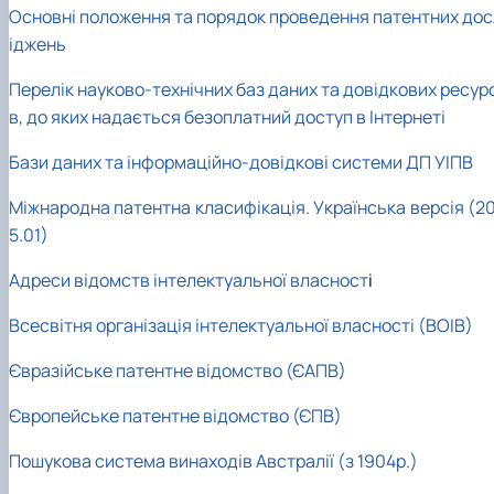
Основні положення та порядок проведення патентних дос
іджень
Перелік науково-технічних баз даних та довідкових ресур
в, до яких надається безоплатний доступ в Інтернеті
Бази даних та інформаційно-довідкові системи ДП УІПВ
Міжнародна патентна класифікація. Українська версія (20
5.01)
Адреси відомств інтелектуальної власност
і
Всесвітня організація інтелектуальної власності (ВОІВ)
Євразійське патентне відомство (ЄАПВ)
Європейське патентне відомство (ЄПВ)
Пошукова система винаходів Австралії (з 1904р.)