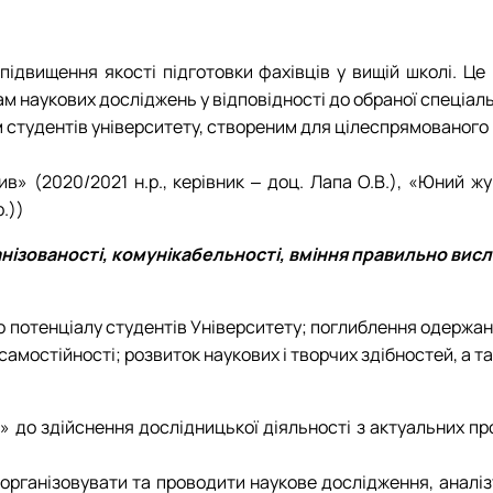
 підвищення якості підготовки фахівців у вищій школі. Це
м наукових досліджень у відповідності до обраної спеціальн
студентів університету, створеним для цілеспрямованого р
в» (2020/2021 н.р., керівник ‒ доц. Лапа О.В.), «Юний жу
р.))
нізованості, комунікабельності, вміння правильно вис
го потенціалу студентів Університету; поглиблення одержан
самостійності; розвиток наукових і творчих здібностей, а 
 до здійснення дослідницької діяльності з актуальних про
а організовувати та проводити наукове дослідження, анал