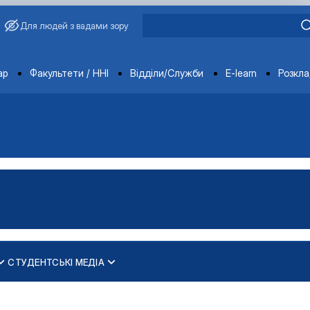
Для людей з вадами зору
ments
ар
Факультети / ННІ
Відділи/Служби
E-learn
Розкл
СТУДЕНТСЬКІ МЕДІА