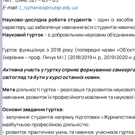
Е-mail:
l_ryzhenko@nubip.edu.ua
Науково-дослідна робота студентів
– один із засобів
характеру, що забезпечує навчання всіх студентів навичка
Науковий гурток
– є добровільним науковим об’єднанням 
Гурток функціонує з 2018 року (попередні назви «Обʼєкти
(керівник ‒ проф. Личук М.І.) (2018/2019 н. р., 2019/2020 н. 
Активна участь у гуртку сприяє формуванню самоорга
світогляд та бути у курсі останніх новин.
Мета
діяльності гуртка ‒ реалізація та розвиток науково
навчання, розвиток їх професійного мовлення та наукової 
Основні завдання гуртка:
- залучення студентів напряму підготовки «Журналістика»
майбутньою професійною діяльністю;
- розвиток практичних умінь та навичок учасників гуртк