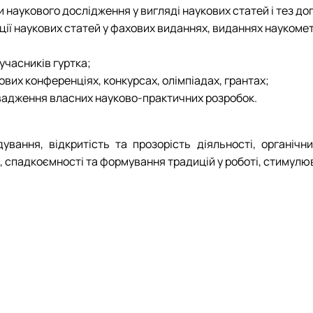
 наукового дослідження у вигляді наукових статей і тез до
ції наукових статей у фахових виданнях, виданнях наукомет
учасників гуртка;
ових конференціях, конкурсах, олімпіадах, грантах;
овадження власних науково-практичних розробок.
дування, відкритість та прозорість діяльності, органічн
в, спадкоємності та формування традицій у роботі, стимулю