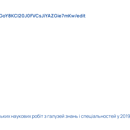
rGoY8KCI20J0FVCsJiYAZGie7mKw/edit
ких наукових робіт з галузей знань і спеціальностей у 201