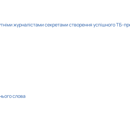
бутніми журналістами секретами створення успішного ТБ-пр
нього слова