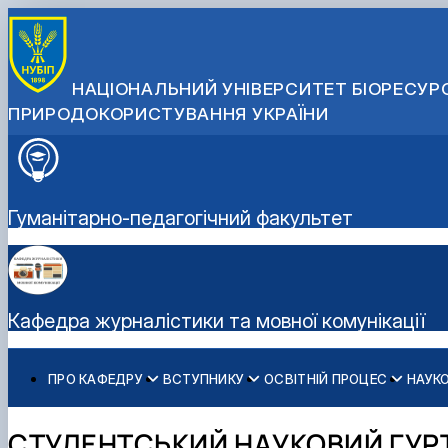
НАЦІОНАЛЬНИЙ УНІВЕРСИТЕТ БІОРЕСУРС
ПРИРОДОКОРИСТУВАННЯ УКРАЇНИ
Гуманітарно-педагогічний факультет
Кафедра журналістики та мовної комунікації
ПРО КАФЕДРУ
ВСТУПНИКУ
ОСВІТНІЙ ПРОЦЕС
НАУКО
Історія кафедри
Спеціальність С7 «Журналістика» - бакалаврат
Освітні програми (ОС "Бакалавр", "Магістр")
Наукові здобутки кафедри
Медіалабораторія
Телеканал "Свій НУБіП"
Склад кафедри
Спеціальність С7 «Журналістика» - магістратура
Обговорення освітніх програм
Перелік наукових послуг
Радіо 212
СТУДЕНТСЬКИЙ НАУКОВИЙ ГУРТ