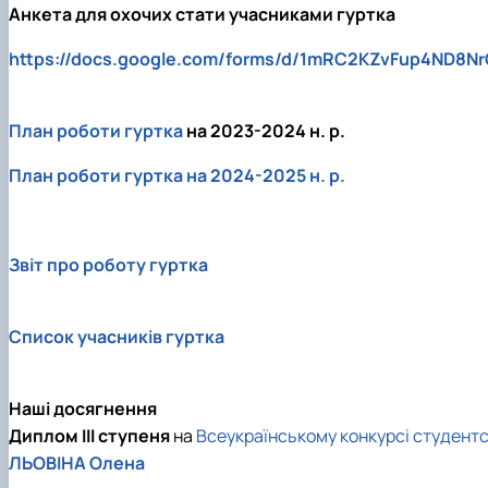
Анкета для охочих стати учасниками гуртка
https://docs.google.com/forms/d/1mRC2KZvFup4ND8N
План роботи гуртка
на 2023-2024 н. р.
План роботи гуртка на 2024-2025 н. р.
Звіт про роботу гуртка
Список учасників гуртка
Наші досягнення
Диплом III cтупеня
на
Всеукраїнському конкурсі студентсь
ЛЬОВІНА Олена