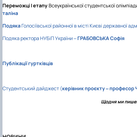
Переможці І етапу
Всеукраїнської студентської олімпіа
таліна
Подяка
Голосіївської районної в місті Києві державної адм
Подяка ректора НУБіП України ‒
ГРАБОВСЬКА Софія
Публікації гуртківців
Студентський дайджест
(
керівник проєкту ‒
професор Ч
Щодня ми пишем
новини