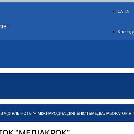
UA
EN
ІВ І
Depart
Календ
ВА ДІЯЛЬНІСТЬ
МІЖНАРОДНА ДІЯЛЬНІСТЬ
МЕДІАЛАБОРАТОРІЯ
ОК "МЕДІАКРОК"