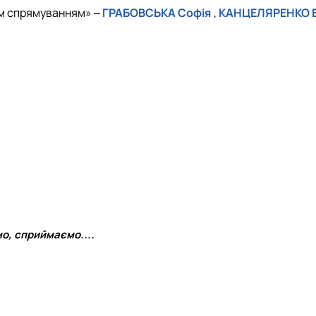
им спрямуванням» ‒
ГРАБОВСЬКА Софія
,
КАНЦЕЛЯРЕНКО В
о, сприймаємо....