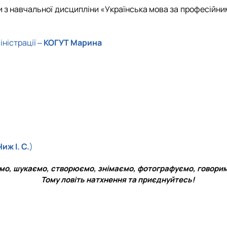
ди з навчальної дисципліни «Українська мова за професійн
іністрації
‒
КОГУТ Марина
иж І. С.
)
о, шукаємо, створюємо, знімаємо, фотографуємо, говорим
Тому ловіть натхнення та приєднуйтесь!