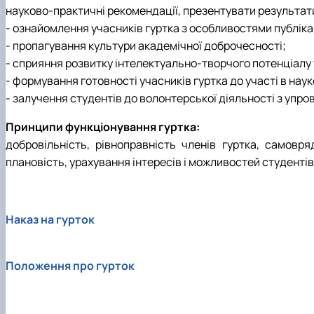
науково-практичні рекомендації, презентувати результати
- ознайомлення учасників гуртка з особливостями публіка
- пропагування культури академічної доброчесності;
- сприяння розвитку інтелектуально-творчого потенціалу 
- формування готовності учасників гуртка до участі в наук
- залучення студентів до волонтерської діяльності з упр
Принципи функціонування гуртка:
добровільність, рівноправність членів гуртка, самовря
плановість, урахування інтересів і можливостей студенті
Наказ на гурток
Положення про гурток