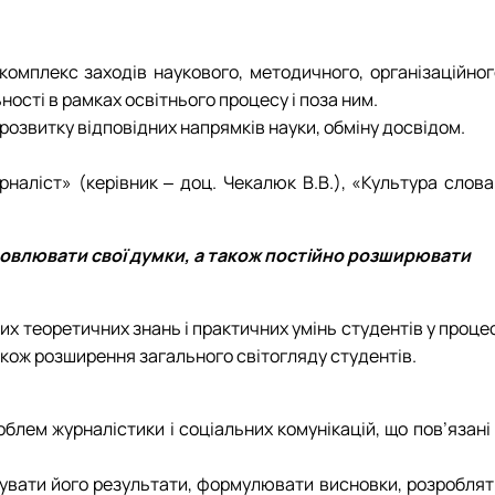
 комплекс заходів наукового, методичного, організаційног
ості в рамках освітнього процесу і поза ним.
озвитку відповідних напрямків науки, обміну досвідом.
рналіст» (керівник ‒ доц. Чекалюк В.В.), «Культура слова
ловлювати свої думки, а також постійно розширювати
их теоретичних знань і практичних умінь студентів у проце
також розширення загального світогляду студентів.
блем журналістики і соціальних комунікацій, що пов’язані
ізувати його результати, формулювати висновки, розроблят