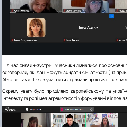
Під час онлайн-зустрічі учасники дізналися про основні
обговорили, які дані можуть збирати АІ-чат-боти (на прик
AI-сервісами. Також учасники отримали практичні рекоме
Окрему увагу було приділено європейському та украї
інтелекту та ролі медіаграмотності у формуванні відпов