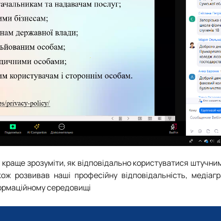
г краще зрозуміти, як відповідально користуватися штучни
акож розвивав наші професійну відповідальність, медіаг
формаційному середовищі