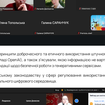
 принципи доброчесного та етичного використання штучног
ладі OpenAI), а також зʼясували, якою інформацією не варт
ндації щодо безпечної роботи з генеративними сервісами.
нському законодавству у сфері регулювання використан
ідального цифрового середовища.