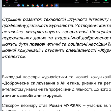
Стрімкий розвиток технологій штучного інтелекту 
професійну діяльність журналістів. У створенні контен
активніше використовують генеративні ШІ-сервіси
персональних даних та академічної доброчесності
можуть бути правові, етичні та соціальні наслідки
мовної комунікації і студенти
спеціальності
«
Журн
інтелектом.
Викладачі кафедри журналістики та мовної комунікації
«Доброчесне спілкування з АІ: етика, ризики та ре
інтелектом у навчанні та професійній діяльності, що його
з питань запобігання корупції.
Спікером вебінару став
Роман МУРЖАК
— учасник Euro