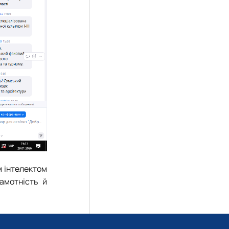
м інтелектом
рамотність й