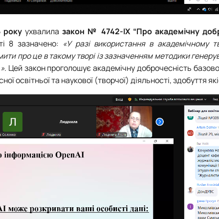
5 року
ухвалила
закон № 4742-IX “Про академічну доб
тті 8 зазначено:
«У разі використання в академічному тв
ити про це в такому творі із зазначенням методики генеру
…»
. Цей закон проголошує академічну доброчесність базово
ї освітньої та наукової (творчої) діяльності, здобуття які