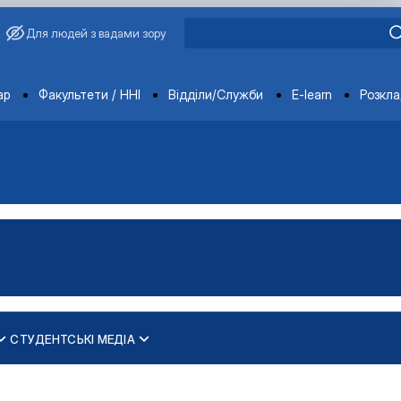
Для людей з вадами зору
ments
ар
Факультети / ННІ
Відділи/Служби
E-learn
Розкл
СТУДЕНТСЬКІ МЕДІА