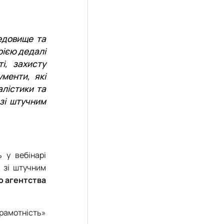
редовище та
орією дедалі
і, захисту
менти, які
алістики та
 зі штучним
 у вебінарі
ї зі штучним
о агентства
грамотність»