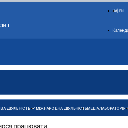
UA
EN
ІВ І
Depart
Календ
ВА ДІЯЛЬНІСТЬ
МІЖНАРОДНА ДІЯЛЬНІСТЬ
МЕДІАЛАБОРАТОРІЯ
ємося працювати