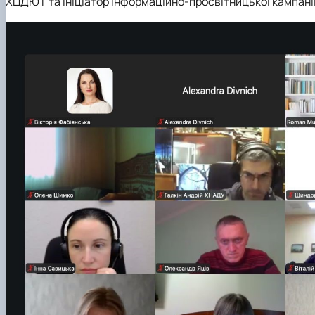
ХЦДЮТ та ініціатор інформаційно-просвітницької кампанії