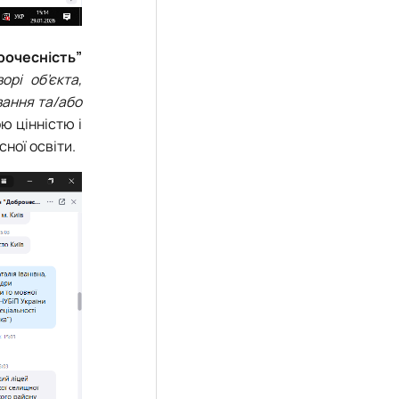
рочесність”
орі об’єкта,
вання та/або
ю цінністю і
сної освіти.