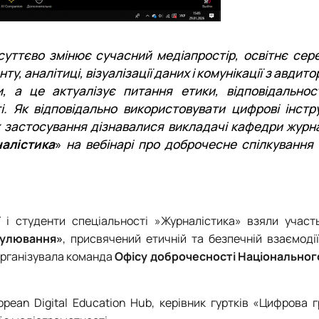
суттєво змінює сучасний медіапростір, освітнє се
ту, аналітиці, візуалізації даних і комунікації з авдит
, а це актуалізує питання етики, відповідальност
. Як відповідально використовувати цифрові інстру
 їх застосування дізнавалися викладачі кафедри журн
алістика
»
на вебінарі про доброчесне спілкування
 і студенти спеціальності »Журналістика» взяли участь
гулювання»
, присвячений етичній та безпечній взаємоді
 організувала команда
Офісу доброчесності Національног
pean Digital Education Hub, керівник гуртків «Цифрова 