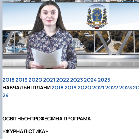
2O18
2O19
2O2O
2O21
2O22
2O23
2O24
2025
НАВЧАЛЬНІ ПЛАНИ
2O18
2O19
2O2O
2O21
2O22
2O23
2
24
ОСВІТНЬО-ПРОФЕСІЙНА ПРОГРАМА
«ЖУРНАЛІСТИКА»