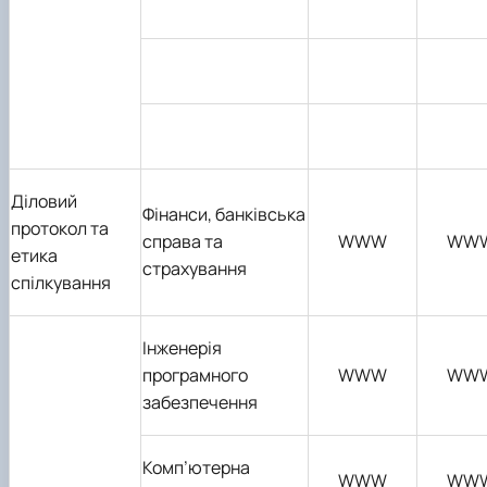
Діловий
Фінанси, банківська
протокол та
справа та
WWW
WW
етика
страхування
спілкування
Інженерія
програмного
WWW
WW
забезпечення
Комп
’
ютерна
WWW
WW