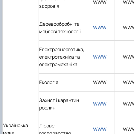
WWW
WW
здоров’я
Деревообробні та
WWW
WW
меблеві технології
Електроенергетика,
електротехніка та
WWW
WW
електромеханіка
Екологія
WWW
WW
Захист і карантин
WWW
WW
рослин
Українська
Лісове
WWW
WW
мова
господарство