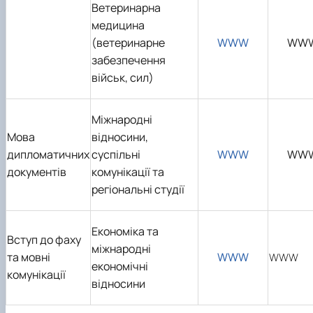
Ветеринарна
медицина
(ветеринарне
WWW
WW
забезпечення
військ, сил)
Міжнародні
Мова
відносини,
дипломатичних
суспільні
WWW
WW
документів
комунікації та
регіональні студії
Економіка та
Вступ до фаху
міжнародні
та мовні
WWW
WWW
економічні
комунікації
відносини