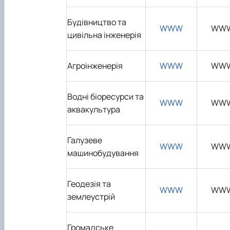
Будівництво та
WWW
WW
цивільна інженерія
Агроінженерія
WWW
WW
Водні біоресурси та
WWW
WW
аквакультура
Галузеве
WWW
WW
машинобудування
Геодезія та
WWW
WW
землеустрій
Громадське