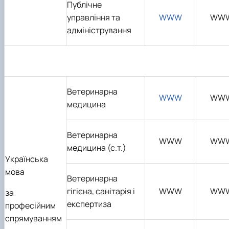
Публічне
управління та
WWW
WW
адміністрування
Ветеринарна
WWW
WW
медицина
Ветеринарна
WWW
WW
медицина (с.т.)
Українська
мова
Ветеринарна
гігієна, санітарія і
WWW
WW
за
експертиза
професійним
спрямуванням