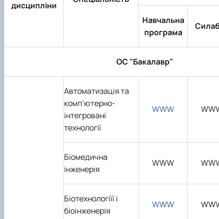
дисципліни
Навчальна
Сила
програма
ОС "
Бакалавр
"
Автоматизація та
комп’ютерно-
WWW
WW
інтегровані
технології
Біомедична
WWW
WW
інженерія
Біо
технологіїї і
WWW
WW
біо
інженерія