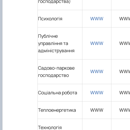
господарства)
Психологія
WWW
WW
Публічне
управління та
WWW
WW
адміністрування
Садово-паркове
WWW
WW
господарство
Соціальна робота
WWW
WW
Теплоенергетика
WWW
WW
Технологія