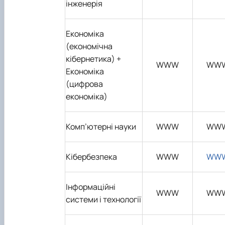
інженерія
Економіка
(економічна
кібернетика)
+
WWW
WW
Економіка
(цифрова
економіка)
Комп’ютерн
і науки
WWW
WW
Кібербезпека
WWW
WW
Інформаційні
WWW
WW
системи і технології