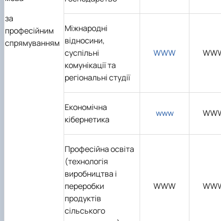
за
Міжнародні
професійним
відносини,
спрямуванням
суспільні
WWW
WW
комунікації та
регіональні студії
Економічна
www
WW
кібернетика
Професійна освіта
(технологія
виробництва і
переробки
WWW
WW
продуктів
сільського