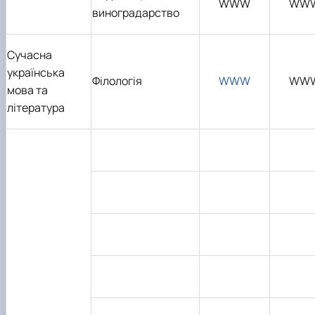
WWW
WW
виноградарство
Сучасна
українська
Філологія
WWW
WW
мова та
література