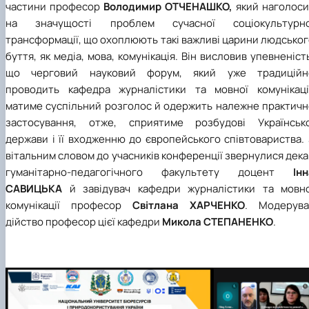
частини професор
Володимир ОТЧЕНАШКО,
який наголоси
на значущості проблем сучасної соціокультурно
трансформації, що охоплюють такі важливі царини людсько
буття, як медіа, мова, комунікація. Він висловив упевненіст
що черговий науковий форум, який уже традиційн
проводить кафедра журналістики та мовної комунікації
матиме суспільний розголос й одержить належне практичн
застосування, отже, сприятиме розбудові Українсько
держави і її входженню до європейського співтовариства.
вітальним словом до учасників конференції звернулися дек
гуманітарно-педагогічного факультету доцент
Інн
САВИЦЬКА
й завідувач кафедри журналістики та мовно
комунікації професор
Світлана ХАРЧЕНКО
. Модерува
дійство професор цієї кафедри
Микола СТЕПАНЕНКО
.