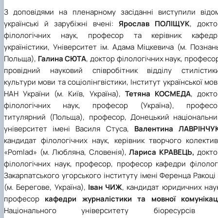
З доповідями на пленарному засіданні виступили відом
українські й зарубіжні вчені:
Ярослав ПОЛІЩУК
, докто
філологічних наук, професор та керівник кафедр
україністики, Університет ім. Адама Міцкевича (м. Познан
Польща),
Галина СЮТА
, доктор філологічних наук, професо
провідний науковий співробітник відділу стилістики
культури мови та соціолінгвістики, Інститут української мо
НАН України (м. Київ, Україна),
Тетяна КОСМЕДА
, докт
філологічних наук, професор (Україна), професо
титулярний (Польща), професор, Донецький національни
університет імені Василя Стуса,
Валентина ЛАВРІНЧУ
кандидат філологічних наук, керівник творчого колектив
«
Pomlad
» (м. Любляна, Словенія),
Лариса КРАВЕЦЬ,
докто
філологічних наук, професор, професор кафедри філологі
Закарпатського угорського інституту імені Ференца Ракоці 
(м. Берегове, Україна),
Іван ЧИЖ
, кандидат юридичних нау
професор
кафедри журналістики та мовної комунікаці
Національного університету біоресурсів 