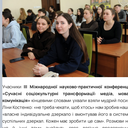
Учасники
ІІІ Міжнародної науково-практичної конференці
«Сучасні соціокультурні трансформації: медіа, мова
комунікація»
кінцевими словами ухвали взяли мудрий поси
Ліни Костенко: «не треба чекати, щоб хтось» нам зробив на
«власне індивідуальне дзеркало і вмонтував його в систе
суспільних дзеркал. Кожен має зробити це сам». Розмови 
цю й інші теми знайдуть своє логічне продовженн