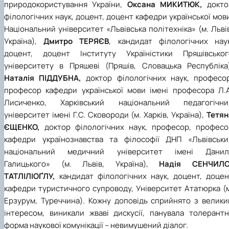
природокористування України,
Оксана МИКИТЮК,
докто
філологічних наук, доцент, доцент кафедри української мов
Національний університет «Львівська політехніка» (м. Льві
Україна),
Дмитро ТЕРЯЄВ
, кандидат філологічних наук
доцент, доцент Інституту Україністики Пряшівськог
університету в Пряшеві (Пряшів, Словацька Республіка)
Наталія ПІДДУБНА,
доктор філологічних наук, професор
професор кафедри української мови
імені професора Л.А
Лисиченко, Харківський національний педагогічни
університет імені Г.С. Сковороди (м. Харків, Україна),
Тетян
ЄЩЕНКО,
доктор філологічних наук, професор, професо
кафедри українознавства та філософії ДНП «Львівськи
національний медичний університет імені Данил
Галицького» (м.
Львів, Україна),
Надія СЕНЧИЛО
ТАТЛІЛІОҐЛУ,
кандидат філологічних наук, доцент, доцен
кафедри туристичного супроводу, Університет Ататюрка (м
Ерзурум, Туреччина). Кожну доповідь сприйнято з велики
інтересом, виникали жваві дискусії, панувала толерантн
форма наукової комунікації – невимушений діалог.