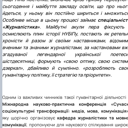
сьогодення і майбуття закладу освіти, що про ньог
йдеться, у ньому він постійно шириться і множиться
Особливе місце в цьому процесі займає
спеціальніст
«Журналістика»
. Майбутні акули пера фіксують 
осмислюють плин історії НУБІПу, постають як ретельн
хроністи й разом зі своїми наставниками, відомим
вченими та знаними журналістами, за настановами вж
згадуваної легендарної української поетеси
шістдесятниці, формують «свою оптику, свою систем
дзеркал», дбайливо й сумлінно. «розробляють сво
гуманітарну політику, її стратегію та пріоритети».
Одним із важливих чинників такої гуманітарної діяльності
Міжнародна науково-практична конференція «Сучасн
соціокультурні трансформації: медіа, мова, комунікація
яку щорічно організовує
кафедра журналістики та мовно
комунікації
, пропонуючи для наукового спілкування широк