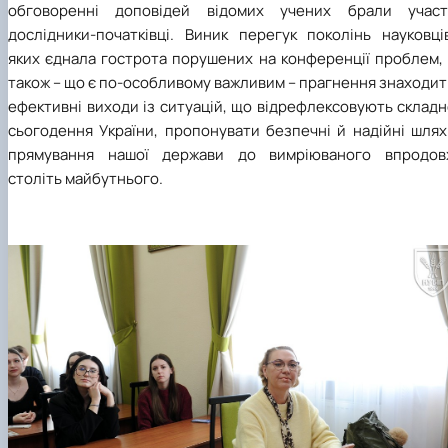
обговоренні доповідей відомих учених брали участ
дослідники-початківці. Виник перегук поколінь науковців
яких єднала гострота порушених на конференції проблем, 
також – що є по-особливому важливим – прагнення знаходи
ефективні виходи із ситуацій, що відрефлексовують склад
сьогодення України, пропонувати безпечні й надійні шлях
прямування нашої держави до вимріюваного впродов
століть майбутнього.