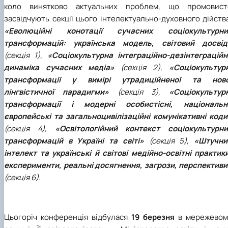
коло винятково актуальних проблем, що промовист
засвідчують секції цього інтелектуально-духовного дійств
«Еволюційні конотації сучасних соціокультурни
трансформацій: українська модель, світовий досвід
(секція 1),
«Соціокультурна інтеграційно-дезінтеграційн
динаміка сучасних медіа»
(секція 2),
«Соціокультурн
трансформації у вимірі утрадиційненої та ново
лінгвістичної парадигми»
(секція 3),
«Соціокультурн
трансформації і модерні особистісні, національні
європейські та загальноцивілізаційні комунікативні коди
(секція 4),
«Освітологійний контекст соціокультурни
трансформацій в Україні та світі»
(секція 5),
«Штучни
інтелект та українські й світові медійно-освітні практик
експерименти, реальні досягнення, загрози, перспективи
(секція 6).
Цьогоріч конференція відбулася
19 березня
в мережевом