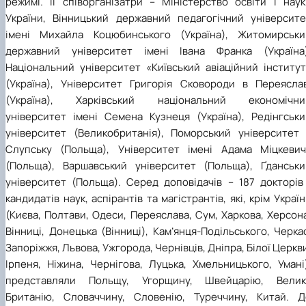
режимі. Її співорганізатри – Міністерство освіти і наук
України, Вінницький державний педагогічний університе
імені Михайла Коцюбинського (Україна), Житомирськи
державний університет імені Івана Франка (Україна)
Національний університет «Київський авіаційний інститут
(Україна), Університет Григорія Сковороди в Переяслав
(Україна), Харківський національний економічни
університет імені Семена Кузнеця (Україна), Редінгськи
університет (Великобританія), Поморський університет 
Слупську (Польща), Університет імені Адама Міцкевич
(Польща), Варшавський університет (Польща), Ґданськи
університет (Польща). Серед доповідачів – 187 докторів 
кандидатів наук, аспірантів та магістрантів, які, крім Украї
(Києва, Полтави, Одеси, Переяслава, Сум, Харкова, Херсон
Вінниці, Донецька (Вінниці), Кам’янця-Подільського, Черка
Запоріжжя, Львова, Ужгорода, Чернівців, Дніпра, Білої Церкв
Ірпеня, Ніжина, Чернігова, Луцька, Хмельницького, Умані
представляли Польщу, Угорщину, Швейцарію, Велик
Британію, Словаччину, Словенію, Туреччину, Китай. Д