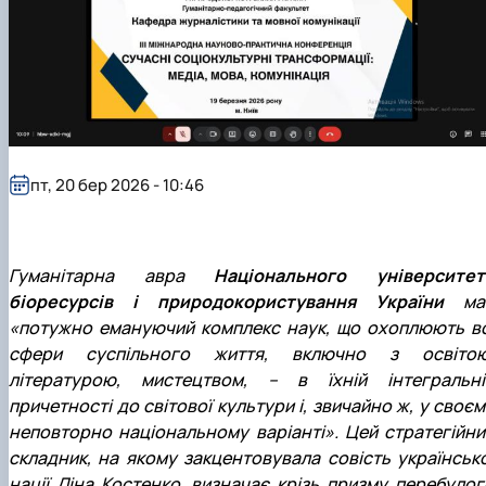
пт, 20 бер 2026 - 10:46
Гуманітарна авра
Національного університет
біоресурсів і природокористування України
ма
«потужно емануючий комплекс наук, що охоплюють вс
сфери суспільного життя, включно з освітою
літературою, мистецтвом, – в їхній інтегральні
причетності до світової культури і, звичайно ж, у своєм
неповторно національному варіанті». Цей стратегійни
складник, на якому закцентовувала совість українсько
нації Ліна Костенко, визначає крізь призму перебулог