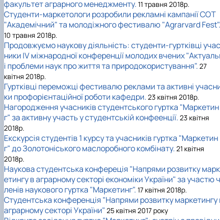
факультет аграрного менеджменту.
11 травня 2018р.
Студенти-маркетологи розробили рекламні кампанії СОТ
"Академічний" та молодіжного фестивалю "Agrarvard Fest"
10 травня 2018р.
Продовжуємо наукову діяльність: студенти-гуртківці уча
ники IV міжнародної конференції молодих вчених "Актуаль
і проблеми наук про життя та природокористування".
27
квітня 2018р.
Гуртківці переможці фестивалю реклами та активні учасн
ки профорієнтаційної роботи кафедри.
23 квітня 2018р.
Нагородження учасників студентського гуртка "Маркетин
г" за активну участь у студентській конфеенції.
23 квітня
2018р.
Екскурсія студентів 1 курсу та учасників гуртка "Маркетин
г" до Золотоніського маслоробного комбінату.
21 квітня
2018р.
Наукова студентська конфереція "Напрями розвитку марк
етингу в аграрному секторі економіки України" за участю 
ленів наукового гуртка "Маркетинг".
17 квітня 2018р.
Студентська конференція "Напрями розвитку маркетингу 
аграрному секторі України"
25 квітня 2017 року