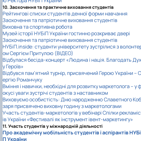
ю Ректора НУБіП України
10. Заохочення та практичне виховання студентів
Рейтингові списки студентів денної форми навчання
Заохочення та патріотичне виховання студентів
Виховна та спортивна робота
Музей історії НУБіП України гостинно розкриває двері
Заохочення та патріотичне виховання студентів
НУБіП.inside: студенти університету зустрілися з волонте
ом Сергієм Притулою (ВІДЕО)
Відбулася бесіда-концерт «Людина і нація. Благодать Ду
у Героїв»
Відбувся пам’ятний турнір, присвячений Герою України – 
ергію Романчуку
Вміння і навички, необхідні для розвитку маркетолога – у 
окусі уваги зустрічі студентів з наставником
Виховуємо особистість: Дню народженню Славетного Ко
заря присвячено виховну годину з маркетологами
Участь студентів-маркетологів у вебінарі Спілки рекламіс
ів України «Фестивалі як інструмент івент-маркетингу»
11. Участь студентів у міжнародній діяльності
Про академічну мобільність студентів і аспірантів НУБі
П України