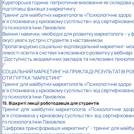
Кураторська година: патріотичне виховання як складова 
підготовці фахівця з маркетингу
Тренінг для майбутніх маркетологів «Психологічне здоро
в’я споживача у кризовому суспільстві» від сертифікован
го психолога Інни Лановлюк
Вміння і навички, необхідні для розвитку маркетолога – у 
окусі уваги зустрічі студентів з наставником
Пропагандуємо соціально-відповідальний маркетинг: мо
ливості освіти в системі інклюзивного розвитку у вебінарі
"Доступність академічних закладів та інклюзивні технолог
ї"
СОЦІАЛЬНИЙ МАРКЕТИНГ НА ПРИКЛАДІ РЕЗУЛЬТАТІВ РО
ОТИ ГУРТКА "МАРКЕТИНГ"
Тренінг для майбутніх маркетологів «Психологічне здоро
в’я споживача у кризовому суспільстві» від сертифікован
го психолога Інни Лановлюк
15. Відкриті лекції роботодавців для студентів
Тренінг для майбутніх маркетологів «Психологічне здор
в’я споживача у кризовому суспільстві» від сертифікован
го психолога Інни Лановлюк
"Цифрова трансформація маркетингу" - тренінг для майбу