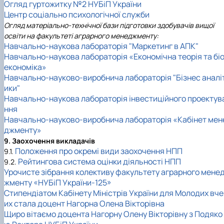
Огляд гуртожитку №2 НУБіП України
Центр соціально психологічної служби
Огляд матеріально-технічної бази підготовки здобувачів вищої
освіти на факультеті аграрного менеджменту:
Навчально-наукова лабораторія "Маркетинг в АПК"
Навчально-наукова лабораторія «Економічна теорія та бі
економіка»
Навчально-науково-виробнича лабораторія "Бізнес аналі
ики"
Навчально-наукова лабораторія інвестиційного проектув
ння
Навчально-науково-виробнича лабораторія «Кабінет мен
джменту»
9. Заохочення викладачів
Положення про окремі види заохочення НПП
9.1.
Рейтингова система оцінки діяльності НПП
9.2.
Урочисте зібрання колективу факультету аграрного мене
жменту «НУБіП України-125»
Стипендіатом Кабінету Міністрів України для Молодих вче
их стала доцент Нагорна Олена Вікторівна
Щиро вітаємо доцента Нагорну Олену Вікторівну з Подяко