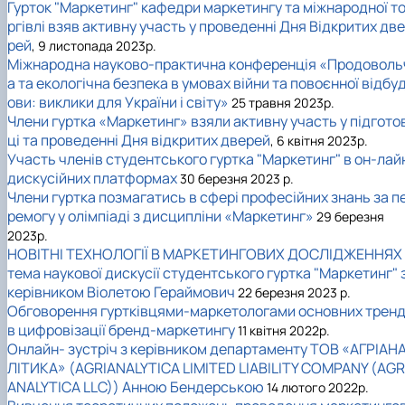
Гурток "Маркетинг" кафедри маркетингу та міжнародної т
ргівлі взяв активну участь у проведенні Дня Відкритих две
рей
, 9 листопада 2023р.
Міжнародна науково-практична конференція «Продоволь
а та екологічна безпека в умовах війни та повоєнної відбу
ови: виклики для України і світу»
25 травня 2023р.
Члени гуртка «Маркетинг» взяли активну участь у підгото
ці та проведенні Дня відкритих дверей
, 6 квітня 2023р.
Участь членів студентського гуртка "Маркетинг" в он-лай
дискусійних платформах
30 березня 2023 р.
Члени гуртка позмагатись в сфері професійних знань за п
ремогу у олімпіаді з дисципліни «Маркетинг»
29 березня
2023р.
НОВІТНІ ТЕХНОЛОГІЇ В МАРКЕТИНГОВИХ ДОСЛІДЖЕННЯХ 
тема наукової дискусії студентського гуртка "Маркетинг" 
керівником Віолетою Гераймович
22 березня 2023 р.
Обговорення гуртківцями-маркетологами основних тренд
в цифровізації бренд-маркетингу
11 квітня 2022р.
Онлайн- зустріч з керівником департаменту ТОВ «АГРІАН
ЛІТИКА» (AGRIANALYTICA LIMITED LIABILITY COMPANY (AGR
ANALYTICA LLC)) Анною Бендерською
14 лютого 2022р.