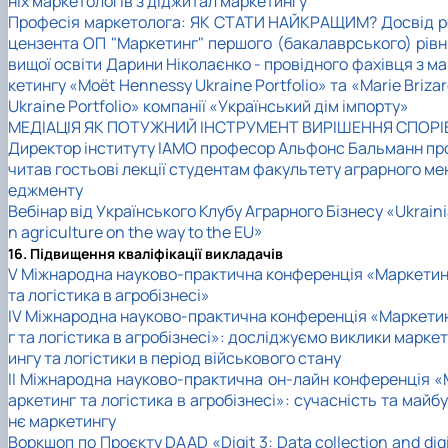
ніх маркетологів з діджитал маркетингу
Професія маркетолога: ЯК СТАТИ НАЙКРАЩИМ? Досвід р
цензента ОП "Маркетинг" першого (бакалаврського) рівн
вищої освіти Дарини Ніколаєнко - провідного фахівця з м
кетингу «Moët Hennessy Ukraine Portfolio» та «Marie Briza
Ukraine Portfolio» компанії «Український дім імпорту»
МЕДІАЦІЯ ЯК ПОТУЖНИЙ ІНСТРУМЕНТ ВИРІШЕННЯ СПОРІ
Директор інституту ІАМО професор Альфонс Бальманн пр
читав гостьові лекції студентам факультету аграрного ме
еджменту
Вебінар від Українського Клубу Аграрного Бізнесу «Ukrain
n agriculture on the way to the EU»
16. Підвищення кваліфікації викладачів
V Міжнародна науково-практична конференція «Маркетин
та логістика в агробізнесі»
IV Міжнародна науково-практична конференція «Маркети
г та логістика в агробізнесі»: досліджуємо виклики маркет
ингу та логістики в період військового стану
II Міжнародна науково-практична он-лайн конференція «
аркетинг та логістика в агробізнесі»: сучасність та майб
нє маркетингу
Воркшоп по Проєкту DAAD «Digit 3: Data collection and dig