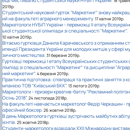
ець Фестивалю студентської науки НУБіП України.
18 травн
2019р.
Студентський науковий гурток "Маркетинг" знову найкра
ий на факультеті аграрного менеджменту.
17 квітня 2019р.
Маркетологи НУБіП України - переможці II етапу Всеукраїн
ької студентської олімпіади зі спеціальності "Маркетинг".
10 квітня 2019р.
Вітаємо гуртківця Данила Карачевського з отриманням ст
ипендії Президента України для молодих митців у сфері м
зичного мистецтва.
31 березня 2019р.
Гуртківці переможці I етапу Всеукраїнських студентських 
лімпіад зі спеціальності "Маркетинг" та дисципліни "Аграр
ний маркетинг".
4 березня 2019р.
Практична підготовка: співпраця та практичні заняття з к
мпанією ТОВ "Київський БКК".
13 лютого 2019р
Маркетологи - призери креатив-батлу "Рекламний полігон
Осінь 2018".
24 листопада 2018р.
На факультеті навчається маркетолог Федір Черкашин - п
офесійний боксер.
26 жовтня 2018р.
В день Маркетолога гуртківці зустрічають майбутніх абіту
ієнтів.
25 жовтня 2018р.
Студенти-маркетологи відвідали XXII Міжнародну вистав