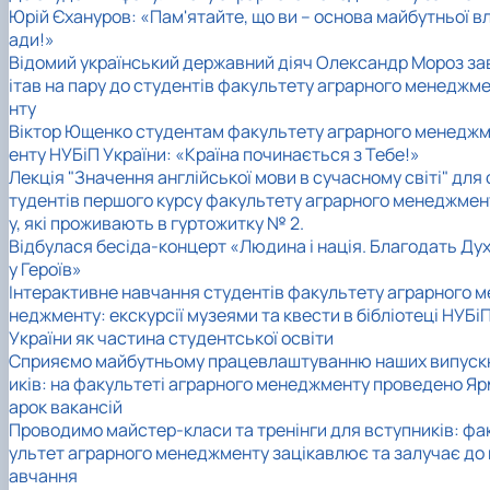
Юрій Єхануров: «Пам'ятайте, що ви – основа майбутньої в
ади!»
Відомий український державний діяч Олександр Мороз за
ітав на пару до студентів факультету аграрного менеджм
нту
Віктор Ющенко студентам факультету аграрного менедж
енту НУБіП України: «Країна починається з Тебе!»
Лекція "Значення англійської мови в сучасному світі" для 
тудентів першого курсу факультету аграрного менеджмен
у, які проживають в гуртожитку № 2.
Відбулася бесіда-концерт «Людина і нація. Благодать Ду
у Героїв»
Інтерактивне навчання студентів факультету аграрного м
неджменту: екскурсії музеями та квести в бібліотеці НУБі
України як частина студентської освіти
Сприяємо майбутньому працевлаштуванню наших випуск
иків: на факультеті аграрного менеджменту проведено Яр
арок вакансій
Проводимо майстер-класи та тренінги для вступників: фа
ультет аграрного менеджменту зацікавлює та залучає до 
авчання