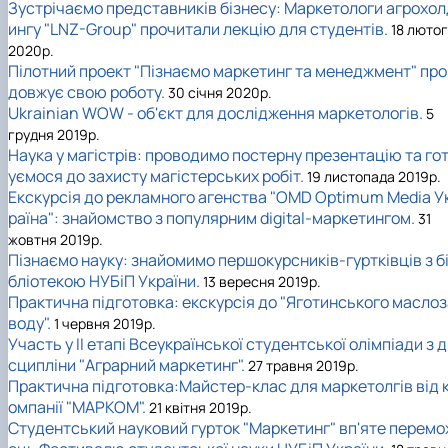
Зустрічаємо представників бізнесу: Маркетологи агрохол
ингу "LNZ-Group" прочитали лекцію для студентів.
18 люто
2020р.
Пілотний проект "Пізнаємо маркетинг та менеджмент" про
довжує свою роботу.
30 січня 2020р.
Ukrainian WOW - об'єкт для дослідження маркетологів.
5
грудня 2019р.
Наука у магістрів: проводимо постерну презентацію та го
уємося до захисту магістерських робіт.
19 листопада 2019р.
Екскурсія до рекламного агенства "OMD Optimum Media У
раїна": знайомство з популярним digital-маркетингом.
31
жовтня 2019р.
Пізнаємо науку: знайомимо першокурсників-гуртківців з б
бліотекою НУБіП України.
13 вересня 2019р.
Практична підготовка: екскурсія до "Яготинського маслоз
воду".
1 червня 2019р.
Участь у II етапі Всеукраїнської студентської олімпіади з 
сципліни "Аграрний маркетинг".
27 травня 2019р.
Практична підготовка:Майстер-клас для маркетолгів від 
омпанії "МАРКОМ".
21 квітня 2019р.
Студентський науковий гурток "Маркетинг" вп'яте перемо