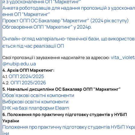
й з удосконалення ОП "Маркетинг"
Анкета роботодавців для надання пропозицій з удосконал
ення ОП "Маркетинг"
Проект ОПП ОС Бакалавр "Маркетинг" (2024 рік вступу)
Обговорення ОПП "Маркетинг" у 2024р.
Онлайн-огляд матеріально-технічної бази, що використов
ється під час реалізації ОП
vita_violet
Свої пропозиції і зауваження надсилайте за адресою:
@nubip.edu.ua
4. Архів ОПП Маркетинг:
ОПП 2024/2025
4.1.
ОПП 2025/2026
4.2.
5. Навчальні дисципліни ОС Бакалавр ОПП "Маркетинг"
Обов’язкові освітні компоненти
Вибіркові освітні компоненти
ЕНК на базі платформи Elearn
6. Положення про практичну підготовку студентів у НУБіП
України
Положення про практичну підготовку студентів НУБіП Укр
їни