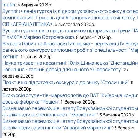
mater.
4 березня 2021р.
Зустріч членів гуртка із лідером українського ринку в сфер
комплексних IT рішень для Агропромислового комплексу 
ОВ «АГРІАНАЛІТИКА»
. 5 листопада 2020р.
Зустріч гуртківців із представником підприємств Групи ПА
Т «МХП» Марією Островською.
8 вересня 2020р.
Вікторія Бабич та Анастасія Галінська - переможці IV Всеу
раїнського конкурсу дипломних робіт зі спеціальності "Ма
кетинг"
1 травня 2020р.
Наука триває і на карантині: Юлія Шиманська "Дистанційн
навчання - гарний досвід для нашого Університету".
27
березня 2020р.
Практична підготовка: екскурсія до ринку "Столичний"
11
лютого 2020р.
Екскурсія студентів-маркетологів до ПАТ "Київська конди
ерська фабрика "Рошен".
11 березня 2020р.
Визначаємо переможців I етапу Всеукраїнської студентсь
ої олімпіади зі спеціальності "Маркетинг".
3 березня 2020р.
Визначаємо переможців I етапу Всеукраїнської студентсь
ої олімпіади з дисципліни "Аграрний маркетинг".
3 березня
2020р.