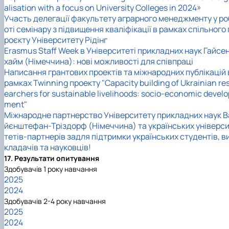
alisation with a focus on University Colleges in 2024»
Участь делегації факультету аграрного менеджменту у ро
оті семінару з підвищення кваліфікації в рамках спільного 
роєкту Університету Рідінг
Erasmus Staff Week в Університеті прикладних наук Гайсе
хайм (Німеччина): нові можливості для співпраці
Написання грантових проектів та міжнародних публікацій 
рамках Twinning проекту "Capacity building of Ukrainian re
earchers for sustainable livelihoods: socio-economic develo
ment"
Міжнародне партнерство Університету прикладних наук В
йєнштефан-Тріздорф (Німеччина) та українських універс
тетів-партнерів задля підтримки українських студентів, в
кладачів та науковців!
17. Результати опитування
Здобувачів 1 року навчання
2025
2024
Здобувачів 2-4 року навчання
2025
2024