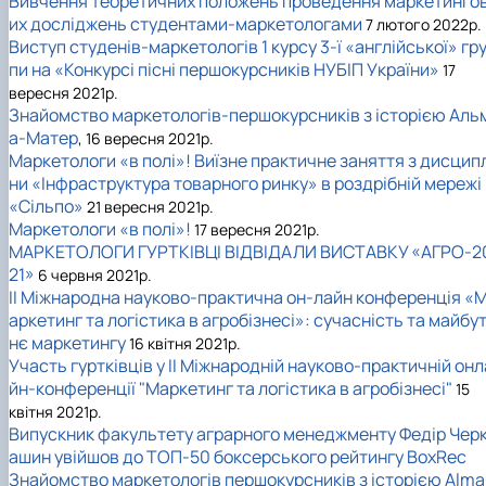
Вивчення теоретичних положень проведення маркетинго
их досліджень студентами-маркетологами
7 лютого 2022р.
Виступ студенів-маркетологів 1 курсу 3-ї «англійської» гр
пи на «Конкурсі пісні першокурсників НУБІП України»
17
вересня 2021р.
Знайомство маркетологів-першокурсників з історією Аль
а-Матер
, 16 вересня 2021р.
Маркетологи «в полі»! Виїзне практичне заняття з дисцип
ни «Інфраструктура товарного ринку» в роздрібній мережі
«Сільпо»
21 вересня 2021р.
Маркетологи «в полі»!
17 вересня 2021р.
МАРКЕТОЛОГИ ГУРТКІВЦІ ВІДВІДАЛИ ВИСТАВКУ «АГРО-2
21»
6 червня 2021р.
II Міжнародна науково-практична он-лайн конференція «
аркетинг та логістика в агробізнесі»: сучасність та майбу
нє маркетингу
16 квітня 2021р.
Участь гуртківців у II Міжнародній науково-практичній онл
йн-конференції "Маркетинг та логістика в агробізнесі"
15
квітня 2021р.
Випускник факультету аграрного менеджменту Федір Чер
ашин увійшов до ТОП-50 боксерського рейтингу BoxRec
Знайомство маркетологів першокурсників з історією Alma