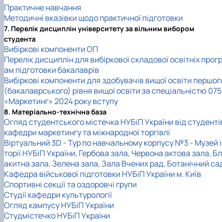
Практичне навчання
Методичні вказівки щодо практичної підготовки
7. Перелік дисциплін університету за вільним вибором
студента
Вибіркові компоненти ОП
Перелік дисциплін для вибіркової складової освітніх прог
ам підготовки бакалаврів
Вибіркові компоненти для здобувачів вищої освіти першог
(бакалаврського) рівня вищої освіти за спеціальністю 075
«Маркетинг» 2024 року вступу
8. Матеріально-технічна база
Огляд студентського містечка НУБіП України від студенті
кафедри маркетингу та міжнародної торгівлі
Віртуальний 3D - Тур по навчальному корпусу №3 - Музей 
торії НУБіП України, Гербова зала, Червона актова зала, Бл
акитна зала, Зелена зала, Зала Вчених рад, Ботанічний са
Кафедра військової підготовки НУБіП України м. Київ
Спортивні секції та оздоровчі групи
Студії кафедри культурології
Огляд кампусу НУБіП України
Студмістечко НУБіП України