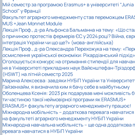
Мій семестр за програмою Erasmus+ в університеті “Junia
School” у Франції
Факультет аграрного менеджменту став переможцем ERA
MUS +Jean Monnet Module
Лекція Проф., д-ра Альфонса Бальманна на тему: «Що ста
о причиною протестів фермерів ЄС у 2024 році? Війна, євр
інтеграція України чи що ще?» (мова-англійська)
Лекція Проф., д-ра Олександра Перехожука на тему: «Пер
осмислення української економіки: Рікардіанський підхід
Оголошується конкурс на отримання стипендії для навча
ня в Університеті прикладних наук Вайєнштефан-Тріздор
(HSWT) на літній семестр 2025
Марина Алексеєва: завдяки НУБіП України та Університет
Гайзенхайм, я визначила ким я бачу себе в майбутньому
Оболенцева Ксенія: 2023 рік подарував мені можливість б
ти частиною такої неймовірної програми як ERASMUS+
ERASMUS+ факультету аграрного менеджменту працює!
Міжнародна мобільність – додаткова перевага навчатися
на факультеті аграрного менеджменту НУБіП України
Міжнародна навчальна мобільність – ще одна додаткова 
еревага навчатися в НУБіП України