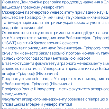
Людмила Данілочкіна розповіла про досвід навчання в Сл
вацькому аграрному університеті
Міжнародне партнерство Університету прикладних наук В
йєнштефан-Тріздорф (Німеччина) та українських універс
тетів-партнерів задля підтримки українських студентів, в
кладачів та науковців!
Оголошується конкурс на отримання стипендії для навча
ня в Університеті прикладних наук Вайєнштефан-Тріздор
(HSWT) на літній бакалаврський семестр
Університет прикладних наук Вайєнштефан-Тріздорф про
онує літній семестр бакалаврської програми онлайн у гал
і сільського господарства (англійською мовою)
Вітаємо студента факультету аграрного менеджменту з м
жливістю навчатися в Університеті прикладних наук Вайє
штефан-Тріздорф (Німеччина)
Продовжується співпраця з Університетом прикладних на
к Вайєнштефан-Тріздорф (Німеччина)
Професор Ральф Шлаудерер – гість факультету аграрног
менеджменту!
Факультет аграрного менеджменту розвиває співпрацю з
Словацьким аграрним університетом!