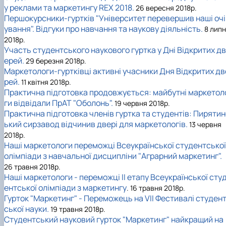
у реклами та маркетингу REX 2018.
26 вересня 2018р.
Першокурсники-гуртків "Університет перевершив наші очі
ування". Відгуки про навчання та наукову діяльність.
8 лип
2018р.
Участь студентського наукового гуртка у Дні Відкритих дв
ерей.
29 березня 2018р.
Маркетологи-гуртківці активні учасники Дня Відкритих дв
рей.
11 квітня 2018р.
Практична підготовка продовжується: майбутні маркетол
ги відвідали ПрАТ "Оболонь".
19 червня 2018р.
Практична підготовка членів гуртка та студентів: Пиряти
ький сирзавод відчинив двері для маркетологів.
13 червня
2018р.
Наші маркетологи переможці Всеукраїнської студентської
олімпіади з навчальної дисципліни "Аграрний маркетинг".
26 травня 2018р.
Наші маркетологи - переможці II етапу Всеукраїнської сту
ентської олімпіади з маркетингу
. 16 травня 2018р.
Гурток "Маркетинг" - Переможець на VII Фестивалі студен
ської науки.
19 травня 2018р.
Студентський науковий гурток "Маркетинг" найкращий на