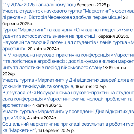
г" у 2024-2025 навчальному році
березень 2025 р.
Участь студенток наукового гуртка "Маркетинг" у фестив
лі реклами: Вікторія Черенкова здобула перше місце!
28
березня 2025р.
Гурток "Маркетинг" та кав’ярня «Сім кав на тиждень»: як с
уденти застосовують знання на практиці
1 березня 2025р.
Науковий та творчий потенціал студентів членів гуртка «
аркетинг»
, 20 квітня 2024р.
IV Міжнародна науково-практична конференція «Маркети
г та логістика в агробізнесі»: досліджуємо виклики маркет
ингу та логістики в період військового стану
18-19 квітня
2024р.
Участь гуртка «Маркетинг» у Дні відкритих дверей для ви
ускників технікумів та коледжів
, 18 квітня 2024р.
Відбулася 73-я Всеукраїнська науково-практична студент
ська конференція «Маркетинг очима молоді: проблеми та 
ерспективи»
4 квітня 2024р.
Участь гуртка «Маркетинг» у проведенні Дня відкритих дв
ерей 2024
, 4 квітня 2024р.
Соціальний маркетинг на прикладі результатів роботи гур
ка "Маркетинг"
, 13 березня 2024 р.