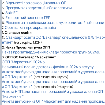
Відомості про самооцінювання ОП
2.
Програма акредитаційної експертизи
3.
Звіт ЕГ
4.
Експертний висновок ГЕР
5.
Рішення за наслідками розгляду акредитаційної справи
6.
Сертифікат про акредитацію
7
.
1. Стандарт освіти
Стандарт освіти ОС "Бакалавр" спеціальності 075 "Мар
1.1.
етинг"
(на сторінці МОН)
2. Наказ Проектна група ОПП
Наказ про затвердження складу проектної групи 2024р.
3. ОПП ОС Бакалавр "Маркетинг"
ОПП "Маркетинг" 2024 р.
Навчальний план підготовки фахівців 2024 р.вступу
Анкета здобувача для надання пропозицій з удосконален
я ОП "Маркетинг"
(для студентів 1 курсу)
Анкета здобувача для надання пропозицій з удосконален
я ОП "Маркетинг"
(для студентів 2-4 курсів)
Анкета НПП для надання пропозицій з удосконалення ОП
"Маркетинг"
Анкета випускника ОП "Маркетинг" для надання пропозиц