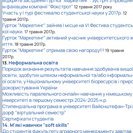
Відкрите засідання гуртка "Маркетинг": зустріч з провідни
м фахівцем компанії "Фокстрот"
12 травня 2017 року
Участь у І турі фестивалю студентської науки у 2017р.
12
травня 2017р.
Гурток "Маркетинг" зайняв І місце на VI Фестива студентс
кої науки.
17 травня 2017р.
Гурток "Маркетинг" активний учасник університетського 
иття.
18 травня 2017р.
Гурток "Маркетинг" отримав свою нагороду!!!
19 травня
2017р.
Неформальна освіта
13.
Порядок визнання результатів навчання здобувачів вищої
освіти, здобутих шляхом неформальної та/або інформаль
ої освіти, у Національному університеті біоресурсів і прир
докористування України
Можливість паралельного онлайн-навчання у німецькому 
ніверситеті в першому семестрі 2024-2025 н.р.
Стипендіальна програма в університеті Вайєнштефан-Трі
дорф “віртуальний семестр”
Сертифікати студентів
14. М'які навички "soft skills"
До студентів факультету аграрного менеджменту завітав