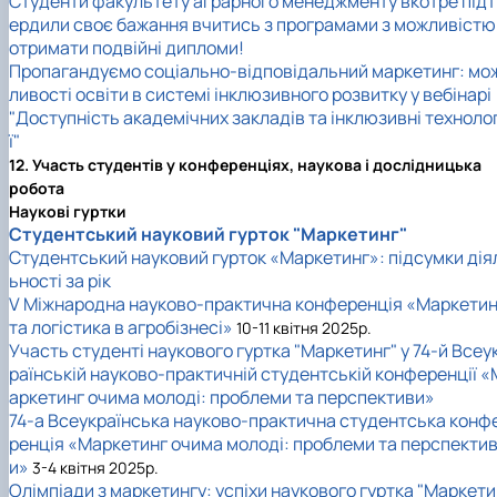
Студенти факультету аграрного менеджменту вкотре підт
ердили своє бажання вчитись з програмами з можливістю
отримати подвійні дипломи!
Пропагандуємо соціально-відповідальний маркетинг: мо
ливості освіти в системі інклюзивного розвитку у вебінарі
"Доступність академічних закладів та інклюзивні технолог
ї"
12. Участь студентів у конференціях, наукова і дослідницька
робота
Наукові гуртки
Студентський науковий гурток "Маркетинг"
Студентський науковий гурток «Маркетинг»: підсумки дія
ьності за рік
V Міжнародна науково-практична конференція «Маркетин
та логістика в агробізнесі»
10-11 квітня 2025р.
Участь студенті наукового гуртка "Маркетинг" у 74-й Всеу
раїнській науково-практичній студентській конференції «
аркетинг очима молоді: проблеми та перспективи»
74-а Всеукраїнська науково-практична студентська конф
ренція «Маркетинг очима молоді: проблеми та перспекти
и»
3-4 квітня 2025р.
Олімпіади з маркетингу: успіхи наукового гуртка "Маркет