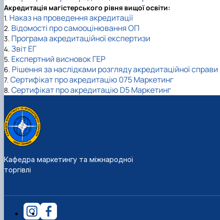
Акредитація магістерського рівня вищої освіти:
Наказ на проведення акредитації
1.
Відомості про самооцінювання ОП
2.
Програма акредитаційної експертизи
3.
Звіт ЕГ
4.
Експертний висновок ГЕР
5.
Рішення за наслідками розгляду акредитаційної справи
6.
Сертифікат про акредитацію 075 Маркетинг
7
.
Сертифікат про акредитацію D5 Маркетинг
8.
Кафедра маркетингу та міжнародної
торгівлі