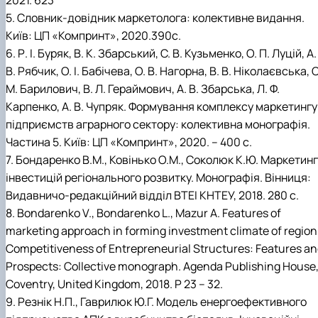
2021. 623
5. Словник-довідник маркетолога: колективне видання.
Київ: ЦП «Компринт», 2020.390с.
6. Р. І. Буряк, В. К. Збарський, С. В. Кузьменко, О. П. Луцій, А.
В. Рябчик, О. І. Бабічева, О. В. Нагорна, В. В. Ніколаєвська, О
М. Барилович, В. Л. Гераймович, А. В. Збарська, Л. Ф.
Карпенко, А. В. Чупряк. Формування комплексу маркетингу
підприємств аграрного сектору: колективна монографія.
Частина 5. Київ: ЦП «Компринт», 2020. – 400 с.
7. Бондаренко В.М., Ковінько О.М., Соколюк К.Ю. Маркетинг
інвестицій регіонального розвитку. Монографія. Вінниця:
Видавничо-редакційний відділ ВТЕІ КНТЕУ, 2018. 280 с.
8. Bondarenko V., Bondarenko L., Mazur A. Features of
marketing approach in forming investment climate of region
Competitiveness of Entrepreneurial Structures: Features a
Prospects: Collective monograph. Agenda Publishing House
Coventry, United Kingdom, 2018. P 23 – 32.
9. Резнік Н.П., Гаврилюк Ю.Г. Модель енергоефективного