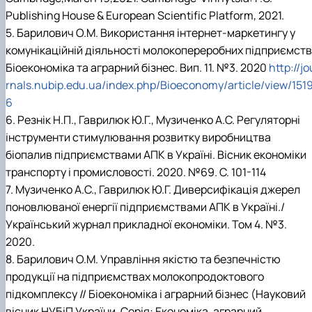
Publishing House & European Scientific Platform, 2021.
5. Барилович О.М. Використання інтернет-маркетингу у
комунікаційній діяльності молокопереробних підприємств
Біоекономіка та аграрний бізнес. Вип. 11. №3. 2020
http://jo
rnals.nubip.edu.ua/index.php/Bioeconomy/article/view/151
6
6. Резнік Н.П., Гаврилюк Ю.Г., Музиченко А.С. Регуляторні
інструменти стимулювання розвитку виробництва
біопалив підприємствами АПК в Україні. Вісник економіки
транспорту і промисловості. 2020. №69. С. 101-114
7. Музиченко А.С., Гаврилюк Ю.Г. Диверсифікація джерел
поновлюваної енергії підприємствами АПК в Україні./
Український журнал прикладної економіки. Том 4. №3.
2020.
8. Барилович О.М. Управління якістю та безпечністю
продукції на підприємствах молокопродоктового
підкомплексу // Біоекономіка і аграрний бізнес (Науковий
вісник НУБіП України. Серія: Економіка, аграрний