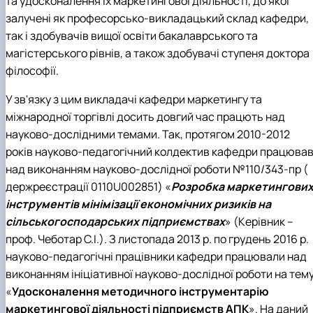
та удосконалення їх маркетингової діяльності, до якої
залучені як професорсько-викладацький склад кафедри,
так і здобувачів вищої освіти бакалаврського та
магістерського рівнів, а також здобувачі ступеня доктора
філософії.
У зв'язку з цим викладачі кафедри маркетингу та
міжнародної торгівлі досить довгий час працють над
науково-дослідними темами. Так, протягом 2010-2012
років науково-педагогічний колдектив кафедри працюва
над виконанням науково-дослідної роботи №110/343-пр (
держреєстрації 0110U002851) «
Розробка маркетингови
інструментів мінімізації економічних ризиків на
сільськогосподарських підприємствах
» (Керівник –
проф. Чеботар С.І.). З листопада 2013 р. по грудень 2016 р.
науково-педагогічні працівники кафедри працювали над
виконанням ініціативної науково-дослідної роботи на тем
«
Удосконалення методичного інструментарію
маркетингової діяльності підприємств АПК
». На даний