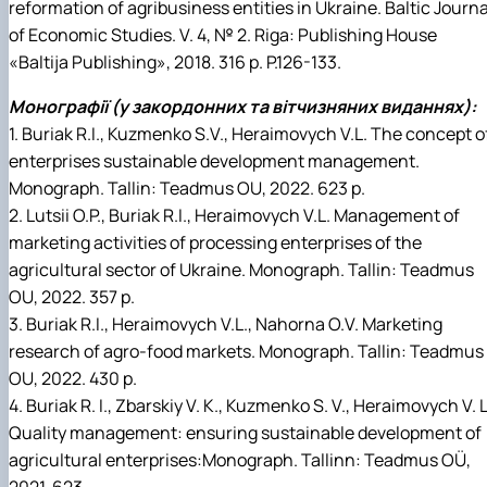
reformation of agribusiness entities in Ukraine. Baltic Journa
of Economic Studies. V. 4, № 2. Riga: Publishing House
«Baltija Publishing», 2018. 316 p. P.126-133.
Монографії (у закордонних та вітчизняних виданнях):
1. Вuriak R.I., Kuzmenko S.V., Heraimovych V.L. The concept o
enterprises sustainable development management.
Monograph. Tallin: Teadmus OU, 2022. 623 p.
2. Lutsii O.P., Buriak R.I., Heraimovych V.L. Management of
marketing activities of processing enterprises of the
agricultural sector of Ukraine. Monograph. Tallin: Teadmus
OU, 2022. 357 p.
3. Buriak R.I., Heraimovych V.L., Nahorna O.V. Marketing
research of agro-food markets. Monograph. Tallin: Teadmus
OU, 2022. 430 p.
4. Buriak R. I., Zbarskiy V. K., Kuzmenko S. V., Heraimovych V. L
Quality management: ensuring sustainable development of
agricultural enterprises:Monograph. Tallinn: Teadmus OÜ,