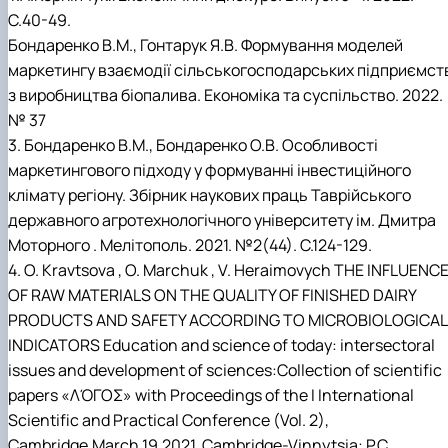
С.40-49.
Бондаренко В.М., Гонтарук Я.В. Формування моделей
маркетингу взаємодії сільськогосподарських підприємст
з виробництва біопалива. Економіка та суспільство. 2022.
№ 37
3. Бондаренко В.М., Бондаренко О.В. Особливості
маркетингового підходу у формуванні інвестиційного
клімату регіону. Збірник наукових праць Таврійського
державного агротехнологічного університету ім. Дмитра
Моторного . Мелітополь. 2021. №2(44). С.124-129.
4. O. Kravtsova , O. Marchuk , V. Heraimovych THE INFLUENC
OF RAW MATERIALS ON THE QUALITY OF FINISHED DAIRY
PRODUCTS AND SAFETY ACCORDING TO MICROBIOLOGICAL
INDICATORS Education and science of today: intersectoral
issues and development of sciences:Collection of scientific
papers «ΛΌГOΣ» with Proceedings of the I International
Scientific and Practical Conference (Vol. 2),
Cambridge,March 19,2021. Cambridge-Vinnytsia: P.C.