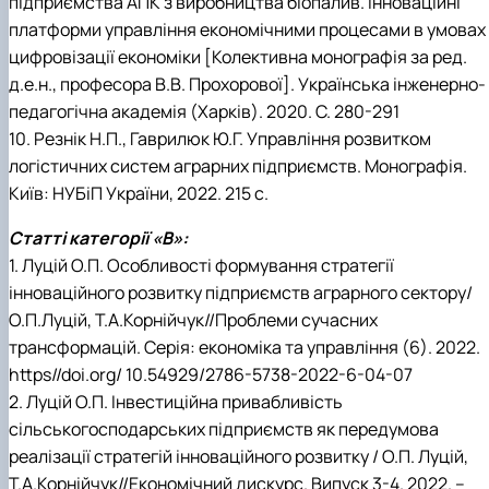
підприємства АПК з виробництва біопалив. Інноваційні
платформи управління економічними процесами в умовах
цифровізації економіки [Колективна монографія за ред.
д.е.н., професора В.В. Прохорової]. Українська інженерно-
педагогічна академія (Харків). 2020. С. 280-291
10. Резнік Н.П., Гаврилюк Ю.Г. Управління розвитком
логістичних систем аграрних підприємств. Монографія.
Київ: НУБіП України, 2022. 215 с.
Статті категорії «B»:
1. Луцій О.П. Особливості формування стратегії
інноваційного розвитку підприємств аграрного сектору/
О.П.Луцій, Т.А.Корнійчук//Проблеми сучасних
трансформацій. Серія: економіка та управління (6). 2022.
https//doi.org/ 10.54929/2786-5738-2022-6-04-07
2. Луцій О.П. Інвестиційна привабливість
сільськогосподарських підприємств як передумова
реалізації стратегій інноваційного розвитку / О.П. Луцій,
Т.А.Корнійчук//Економічний дискурс. Випуск 3-4. 2022. –