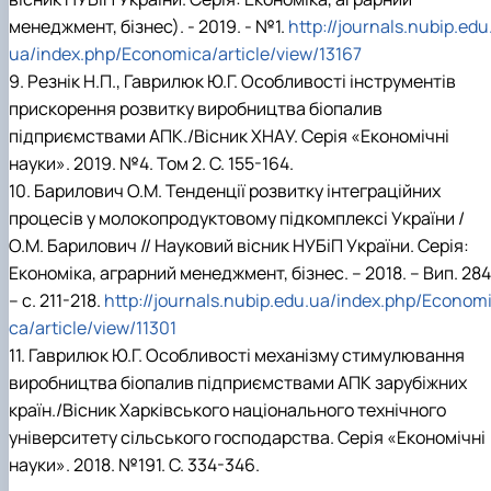
менеджмент, бізнес). - 2019. - №1.
http://journals.nubip.edu
ua/index.php/Economica/article/view/13167
9. Резнік Н.П., Гаврилюк Ю.Г. Особливості інструментів
прискорення розвитку виробництва біопалив
підприємствами АПК./Вісник ХНАУ. Серія «Економічні
науки». 2019. №4. Том 2. С. 155-164.
10. Барилович О.М. Тенденції розвитку інтеграційних
процесів у молокопродуктовому підкомплексі України /
О.М. Барилович // Науковий вісник НУБіП України. Серія:
Економіка, аграрний менеджмент, бізнес. – 2018. – Вип. 284
– с. 211-218.
http://journals.nubip.edu.ua/index.php/Econom
ca/article/view/11301
11. Гаврилюк Ю.Г. Особливості механізму стимулювання
виробництва біопалив підприємствами АПК зарубіжних
країн./Вісник Харківського національного технічного
університету сільського господарства. Серія «Економічні
науки». 2018. №191. С. 334-346.