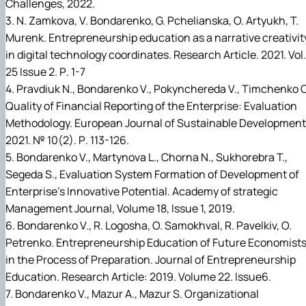
Challenges, 2022.
3. N. Zamkova, V. Bondarenko, G. Pchelianska, O. Artyukh, T.
Murenk. Entrepreneurship education as a narrative creativit
in digital technology coordinates. Research Article. 2021. Vol.
25 Issue 2. Р. 1-7
4. Pravdiuk N., Bondarenko V., Pokynchereda V., Timchenko O
Quality of Financial Reporting of the Enterprise: Evaluation
Methodology. European Journal of Sustainable Development
2021. № 10(2). Р. 113-126.
5. Bondarenko V., Martynova L., Chorna N., Sukhorebra T.,
Segeda S., Evaluation System Formation of Development of
Enterprise’s Innovative Potential. Academy of strategic
Management Journal, Volume 18, Issue 1, 2019.
6. Bondarenko V., R. Logosha, O. Samokhval, R. Pavelkiv, O.
Petrenko. Entrepreneurship Education of Future Economist
in the Process of Preparation. Journal of Entrepreneurship
Education. Research Article: 2019. Volume 22. Issue6.
7. Bondarenko V., Mazur A., Mazur S. Organizational