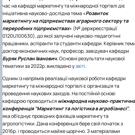
час на кафедрі маркетингу та міжнародної торгівлі діє
ініціативна науково-дослідна тема «
Розвиток
маркетингу на підприємствах аграрного сектору та
переробних підприємствах
» (№
держреєстрації
0120U100630), до якої залучені науково-педагогічні
працівники, аспіранти та студенти кафедри. Керівник тем
доктор економічних наук, професор, завідувач кафедри
Буряк Руслан Іванович.
Основні результати наукової
тематики за 2022р. викладено у
звіті
.
О
дним із напрямів реалізації наукової роботи кафедри
маркетингу та міжнародної торгівлі є організація та
проведення наукових заходів. На постійній основі
кафедрою проводиться
міжнародна науково-практичн
конференція
"Маркетинг та логістика в агробізнесі"
,
яка об'єднує провідних фахівців маркетингу та
агрологістики. Дана конференція бере свій початок з
2016р. і проводиться майже щорічно. З матеріалами