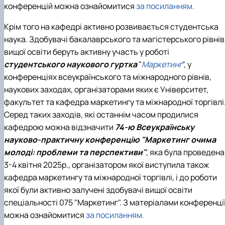
конференцій можна ознайомитися
за посиланням.
Крім того на кафедрі активно розвивається студентська
наука. Здобувачі бакалаврського та магістерського рівнів
вищої освіти беруть активну участь у роботі
студентського наукового гуртка
"
Маркетинг
", у
конференціях всеукраїнського та міжнародного рівнів,
наукових заходах, організаторами яких є Університет,
факультет та кафедра маркетингу та міжнародної торгівлі
Серед таких заходів, які останнім часом продилися
кафедрою можна відзначити
74-ю Всеукраїнську
науково-практичну конференцію
"Маркетинг очима
молоді: проблеми та перспективи"
, яка була проведена
3-4 квітня 2025р., організатором якої виступила також
кафедра маркетингу та міжнародної торгівлі, і до роботи
якої були активно залучені здобувачі вищої освіти
спеціальності 075 "Маркетинг". З матеріалами конференці
можна ознайомитися
за посиланням.