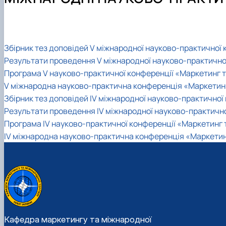
Терміни навчання
Навчально-наукова лабораторія «Маркетинг в АПК»
Освітні програми
Науково-практичні конференції
Студентський науковий гурток "Маркетинг"
Навчально-методичне забезпечення: робочі програми
Сертифікати про акредитацію освітньої програми "Ма
Вибіркові дисципліни
Інструкції та алгоритми дій
Аспірантура
Збірник тез доповідей V міжнародної науково-практичної к
Академічна доброчесність
Результати проведення V міжнародної науково-практичної 
Скринька довіри
Програма V науково-практичної конференції «Маркетинг та
V міжнародна науково-практична конференція «Маркетинг 
Збірник тез доповідей IV міжнародної науково-практичної 
Результати проведення IV міжнародної науково-практичної
Програма IV науково-практичної конференції «Маркетинг т
IV міжнародна науково-практична конференція «Маркетинг 
Кафедра маркетингу та міжнародної