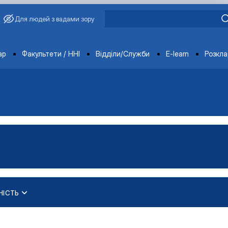
Для людей з вадами зору
ments
ар
Факультети / ННІ
Відділи/Служби
E-learn
Розкл
НІСТЬ
кого) рівня вищої освіти
ького) рівня вищої освіти