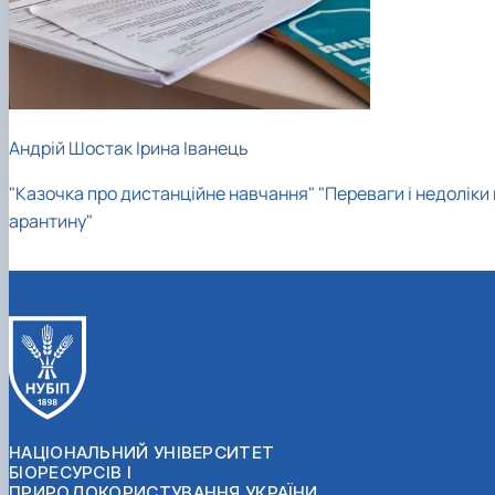
Андрій Шостак
Ірина Іванець
"Казочка про дистанційне навчання"
"Переваги і недоліки 
арантину"
НАЦІОНАЛЬНИЙ УНІВЕРСИТЕТ
БІОРЕСУРСІВ І
ПРИРОДОКОРИСТУВАННЯ УКРАЇНИ