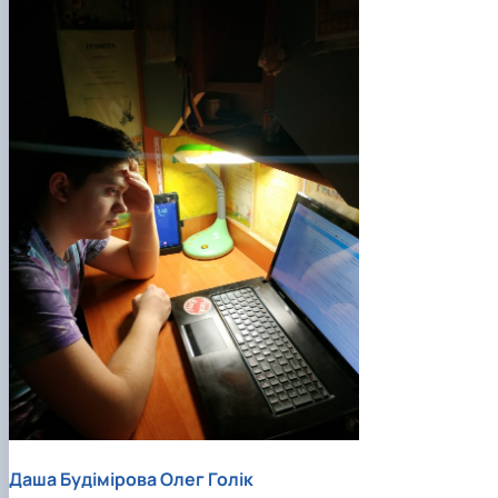
Даша Будімірова
Олег Голік