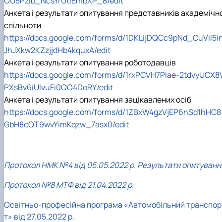
OU5Pzib_NcsYrUtIEmbXP_8/edit
Анкета і результати опитування представників академічно
спільноти
https://docs.google.com/forms/d/1DKLijDQCc9pNd_CuViI5i
JhJXkw2KZzjjdHb4kquxA/edit
Анкета і результати опитування роботодавців
https://docs.google.com/forms/d/1rxPCVH7PIae-2tdvyUCX8
PXsBv6iUlvuFi0QO4DoRY/edit
Анкета і результати опитування зацікавлених осіб
https://docs.google.com/forms/d/1ZBxW4gzVjEP6nSd1hHC8
GbH8cQT9wvYimKqzw_7asx0/edit
Протокол НМК №4 від 05.05.2022 р. Результати опитуванн
Протокол №8 МТФ від 21.04.2022 р.
Освітньо-професійна програма «Автомобільний транспор
т» від 27.05.2022 р.