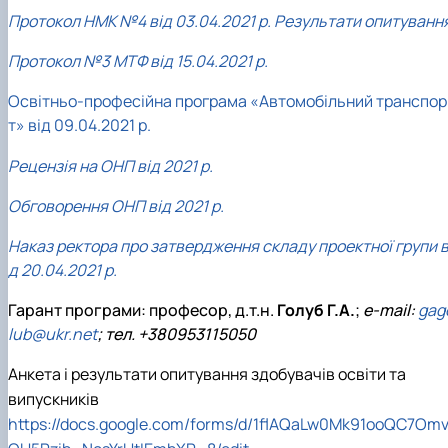
Протокол НМК №4 від 03.04.2021 р. Результати опитуванн
Протокол №3 МТФ від 15.04.2021 р.
Освітньо-професійна програма «Автомобільний транспор
т» від 09.04.2021 р.
Рецензія на ОНП від 2021 р.
Обговорення ОНП від 2021 р.
Наказ ректора про затвердження складу проектної групи в
д 20.04.2021 р.
Гарант програми: професор, д.т.н.
Голуб Г.А.
;
e-mail:
gag
lub@ukr.net
; тел. +380953115050
Анкета і результати опитування здобувачів освіти та
випускників
https://docs.google.com/forms/d/1flAQaLw0Mk91ooQC7Om