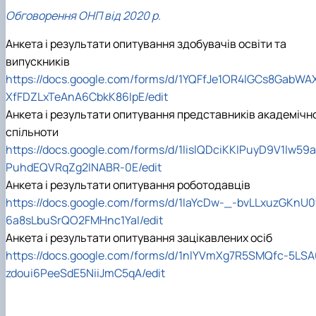
Обговорення ОНП від 2020 р.
Анкета і результати опитування здобувачів освіти та
випускників
https://docs.google.com/forms/d/1YQFfJe1OR4lGCs8GabWA
XfFDZLxTeAnA6CbkK86IpE/edit
Анкета і результати опитування представників академічно
спільноти
https://docs.google.com/forms/d/1IislQDciKKIPuyD9V1lw59a
PuhdEQVRqZg2INABR-0E/edit
Анкета і результати опитування роботодавців
https://docs.google.com/forms/d/1IaYcDw-_-bvLLxuzGKnU0
6a8sLbuSrQO2FMHnc1YaI/edit
Анкета і результати опитування зацікавлених осіб
https://docs.google.com/forms/d/1nlYVmXg7R5SMQfc-5LSA
zdoui6PeeSdE5NiiJmC5qA/edit