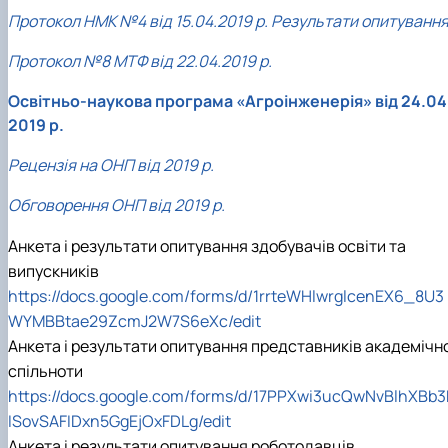
Протокол НМК №4 від 15.04.2019 р. Результати опитуванн
Протокол №8 МТФ від 22.04.2019 р.
Освітньо-наукова програма «Агроінженерія» від 24.04
2019 р.
Рецензія на ОНП від 2019 р.
Обговорення ОНП від 2019 р.
Анкета і результати опитування здобувачів освіти та
випускників
https://docs.google.com/forms/d/1rrteWHlwrglcenEX6_8U3
WYMBBtae29ZcmJ2W7S6eXc/edit
Анкета і результати опитування представників академічно
спільноти
https://docs.google.com/forms/d/17PPXwi3ucQwNvBlhXBb3
ISovSAFIDxn5GgEjOxFDLg/edit
Анкета і результати опитування роботодавців