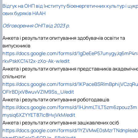
Відгук на ОНП від Інституту біоенергетичних культур і цук
ових буряків НААН
Обговорення ОНП від 2023 р.
Анкета і результати опитування здобувачів освіти та
випускників
https://docs.google.com/forms/d/1gDeEeP57unygyJq6mP4n
rkvPskKC1412x-zXo-Ak-w/edit
Анкета і результати опитування представників академічно
спільноти
https://docs.google.com/forms/d/1KPaceBSRlmBphijVCzqR
OFIrBDjxV8wuvVZlM9Ss_U/edit
Анкета і результати опитування роботодавців
https://docs.google.com/forms/d/1HJnmLTILT5zm6zpouz3m
mysiq6XZYYET87lc8HvjVkM/edit
Анкета і результати опитування зацікавлених осіб
https://docs.google.com/forms/d/1YZVMwE0sMzrTNdnpleab