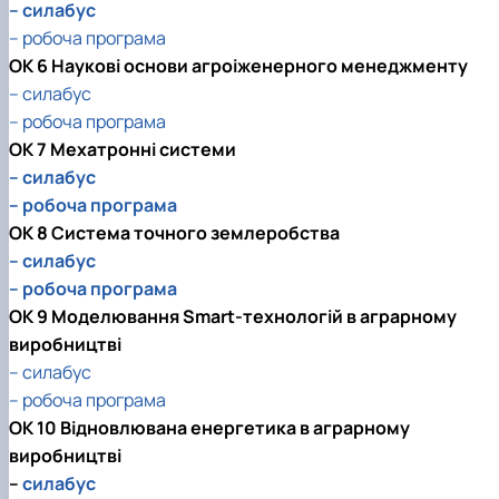
– силабус
– робоча програма
ОК 6 Наукові основи агроіженерного менеджменту
– силабус
– робоча програма
ОК 7 Мехатронні системи
– силабус
– робоча програма
ОК 8 Система точного землеробства
– силабус
– робоча програма
ОК 9 Моделювання Smart-технологій в аграрному
виробництві
– силабус
– робоча програма
ОК 10 Відновлювана енергетика в аграрному
виробництві
–
силабус