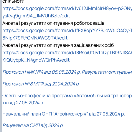
спільноти
https://docs.google.com/forms/d/1v612JMml4IrH8yov-p2ON
ysKvq9g-m9A_JMVUhBzIc/edit
Анкета і результати опитування роботодавців
https://docs.google.com/forms/d/1fEX8ojYYY7BJoWtilO4Cy-
6NipK79FtYGMNAWG9TAI/edit
Анкета і результати опитування зацікавлених осіб
https://docs.google.com/forms/d/18Rsoi0t0VtbQpTBf3NlISA
KlQUybpK_N4gnqWQrPhA/edit
Протокол НМК №4 від 05.05.2024 р. Результати опитуванн
Протокол №8 МТФ від 21.04.2024 р.
Освітньо-професійна програма «Автомобільний транспор
т» від 27.05.2024 р.
Навчальний план ОНП "Агроінженерія" від 27.05.2024 р.
Рецензія на ОНП від 2024 р.