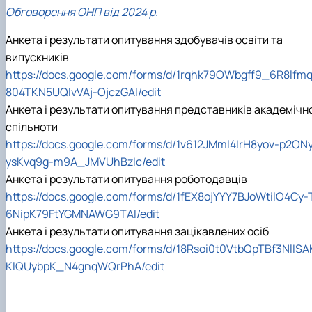
Обговорення ОНП від 2024 р.
Анкета і результати опитування здобувачів освіти та
випускників
https://docs.google.com/forms/d/1rqhk79OWbgff9_6R8lfm
804TKN5UQIvVAj-OjczGAI/edit
Анкета і результати опитування представників академічно
спільноти
https://docs.google.com/forms/d/1v612JMml4IrH8yov-p2ON
ysKvq9g-m9A_JMVUhBzIc/edit
Анкета і результати опитування роботодавців
https://docs.google.com/forms/d/1fEX8ojYYY7BJoWtilO4Cy-
6NipK79FtYGMNAWG9TAI/edit
Анкета і результати опитування зацікавлених осіб
https://docs.google.com/forms/d/18Rsoi0t0VtbQpTBf3NlISA
KlQUybpK_N4gnqWQrPhA/edit