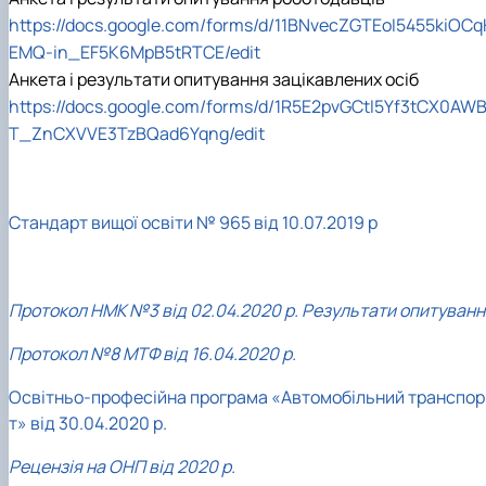
https://docs.google.com/forms/d/11BNvecZGTEoI5455kiOCq
EMQ-in_EF5K6MpB5tRTCE/edit
Анкета і результати опитування зацікавлених осіб
https://docs.google.com/forms/d/1R5E2pvGCtI5Yf3tCX0AWB
T_ZnCXVVE3TzBQad6Yqng/edit
Стандарт вищої освіти № 965 від 10.07.2019 р
Протокол НМК №3 від 02.04.2020 р. Результати опитуванн
Протокол №8 МТФ від 16.04.2020 р.
Освітньо-професійна програма «Автомобільний транспор
т» від 30.04.2020 р.
Рецензія на ОНП від 2020 р.