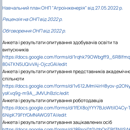
Навчальний план ОНП "Агроінженерія" від 27.05.2022 р.
Рецензія на ОНП від 2022 р.
Обговорення ОНП від 2022 р.
Анкета і результати опитування здобувачів освіти та
випускників
https://docs.google.com/forms/d/1rqhk79OWbgff9_6R8lfm
804TKN5UQIvVAj-OjczGAI/edit
Анкета і результати опитування представників академічно
спільноти
https://docs.google.com/forms/d/1v612JMml4IrH8yov-p2ON
ysKvq9g-m9A_JMVUhBzIc/edit
Анкета і результати опитування роботодавців
https://docs.google.com/forms/d/1fEX8ojYYY7BJoWtilO4Cy-
6NipK79FtYGMNAWG9TAI/edit
Анкета і результати опитування зацікавлених осіб
https://docs.google.com/forms/d/18Rsoi0t0VtbQpTBf3NlISA