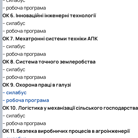
– робоча програма
ОК 6. Інноваційні інженерні технології
– силабус
– робоча програма
ОК 7. Мехатронні системи техніки АПК
– силабус
– робоча програма
ОК 8. Система точного землеробства
– силабус
– робоча програма
ОК 9. Охорона праці в галузі
– силабус
– робоча програма
ОК 10. Логістика у механізації сільського господарства
– силабус
– робоча програма
ОК 11. Безпека виробничих процесів в агроінженерії