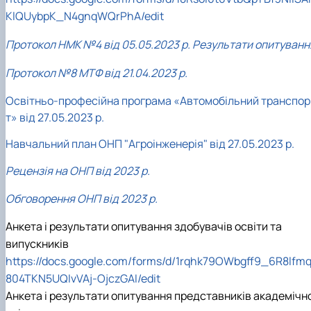
KlQUybpK_N4gnqWQrPhA/edit
Протокол НМК №4 від 05.05.2023 р. Результати опитуванн
Протокол №8 МТФ від 21.04.2023 р.
Освітньо-професійна програма «Автомобільний транспор
т» від 27.05.2023 р.
Навчальний план ОНП "Агроінженерія" від 27.05.2023 р.
Рецензія на ОНП від 2023 р.
Обговорення ОНП від 2023 р.
Анкета і результати опитування здобувачів освіти та
випускників
https://docs.google.com/forms/d/1rqhk79OWbgff9_6R8lfm
804TKN5UQIvVAj-OjczGAI/edit
Анкета і результати опитування представників академічно