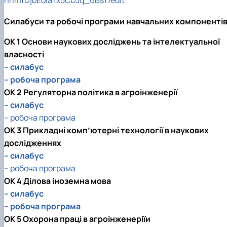
nhmfDjbEoIaTx5CDJq_6BsY/edit
Силабуси та робочі програми навчальних компоненті
ОК 1 Основи наукових досліджень та інтелектуальної
власності
– силабус
– робоча програма
ОК 2 Регуляторна політика в агроінженерії
– силабус
– робоча програма
ОК 3 Прикладні комп’ютерні технології в наукових
дослідженнях
– силабус
– робоча програма
ОК 4 Ділова іноземна мова
– силабус
– робоча програма
ОК 5 Охорона праці в агроінженеріїи