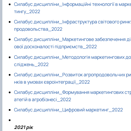
Силабус дисципліни_Інформаційні технології в марк
тингу_2022
Силабус дисципліни_Інфраструктура світового ринк
продовольства_2022
Силабус дисципліни_Маркетингове забезпечення ді
ової досконалості підприємств_2022
Силабус дисципліни_Методологія маркетингових до
сліджень_2022
Силабус дисципліни_Розвиток агропродовольчих р
нків в умовах євроінтеграції_2022
Силабус дисципліни_Формування маркетингових ст
атегій в агробізнесі_2022
Силабус дисципліни_Цифровий маркетинг_2022
2021 рік