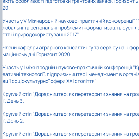
ають особливості підготовки грантових заявок Горизонт 2
20
Участь у
V Міжнародній науково-практичній конференції “
лобальні та регіональні проблеми інформатизації в суспіл
стві і природокористуванні 2017”
Члени кафедри аграрного консалтингу та сервісу на інфор
маційному дні Горизонт 2020
Участь у I міжнародній науково-практичній конференції "К
еативні технології, підприємництво і менеджмент в органі
ації соціокультурної сфери XXI століття"
Круглий стіл "Дорадництво: як перетворити знання на гро
і". День 3.
Круглий стіл "Дорадництво: як перетворити знання на гро
і". День 2.
Круглий стіл "Дорадництво: як перетворити знання на гро