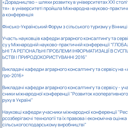
«Дорадництво – шляхи розвитку в університетах ХХІ столі
тя»: в університеті пройшла Міжнародна науково-практич
а конференція
Фінсько-Український Форум з сільського туризму у Вінниці
Участь науковців кафедри аграрного консалтингу та серв
су у Міжнародній науково-практичній конференції “ГЛОБА
ЬНІ ТА РЕГІОНАЛЬНІ ПРОБЛЕМИ ІНФОРМАТИЗАЦІЇ В СУСПІ
ЬСТВІ І ПРИРОДОКОРИСТУВАННІ 2016”
Викладачі кафедри аграрного консалтингу та сервісу на «
гро-2016»
Викладачі кафедри аграрного консалтингу та сервісу - уч
сники міжнародної конференції "Розвиток кооперативного
руху в Україні"
Науковці кафедри учасники міжнародної конференції "Рес
рсозберігаючі технології та їх правова і економічна оцінка
сільськогосподарському виробництві"