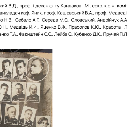
ий В.Д., проф. і декан ф-ту Кандаков І.М., секр. к.с.м. комі
., викладач каф. Яник, проф. Кацієвський В.А., проф. Медвед
о Н.В., Себало А.Г., Середа М.Є., Оловський, Андрійчук А.А
.Н., Медвідь И.И., Яценко В.Ф., Прасолов К.Ю., Красота І.Т
нко Т.А., Фаєнштейн С.Є., Лейба С., Кубенко Д.К., Пручай П.Л