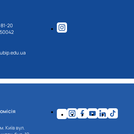
-81-20
150042
ubip.edu.ua
омісія
м. Київ вул.