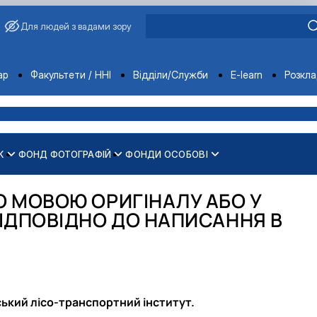
Для людей з вадами зору
ments
ар
Факультети / ННІ
Відділи/Служби
E-learn
Розкл
К
ФОНД ФОТОГРАФІЙ
ФОНДИ ОСОБОВІ
(з 1898 р.)
ипускники голосіївських інститут…
раїни (з 2014 року)
торія)
к)
О МОВОЮ ОРИГІНАЛУ АБО У
ькі кадри"?
і фотографії)
ВІДПОВІДНО ДО НАПИСАННЯ В
нський лісо-транспортний інститут.