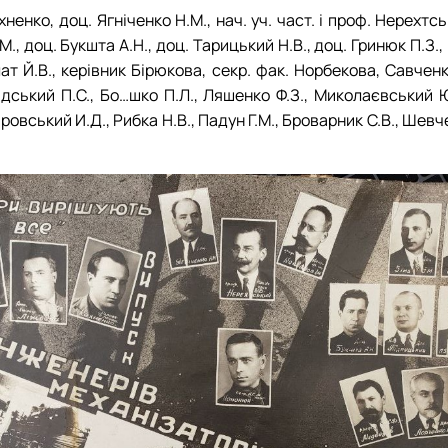
ненко, доц. Ягніченко Н.М., нач. уч. част. і проф. Нерехтськ
1938 рік
1949 рік
1959 рік
1969 рік
.М., доц. Букшта А.Н., доц. Тарицький Н.В., доц. Гринюк П.З
1939 рік
блат Й.В., керівник Бірюкова, секр. фак. Норбекова, Савченк
о..дський П.С., Бо…шко П.Л., Ляшенко Ф.З., Миколаєвський Ю
іровський И.Д., Рибка Н.В., Падун Г.М., Броварник С.В., Шевче