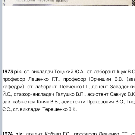
1973 рік
: ст. викладач Тоцький Ю.А., ст. лаборант Іщук В.С
професор Лещенко Г.Т., професор Юрчишин В.В. (зав
кафедри), ст. лаборант Шевченко Г.І., доцент Завадськи
Й.С., стажор-викладач Галушко В.П., асистент Савчук В.К
зав. кабінетом Кіняк В.В., асистенти Прохорович В.О., Гн
Є.С., ст. викладач Терещенко В.К.
1974 рік
: доцент Кобзар Г.О., професор Лещенко Г.Т., с