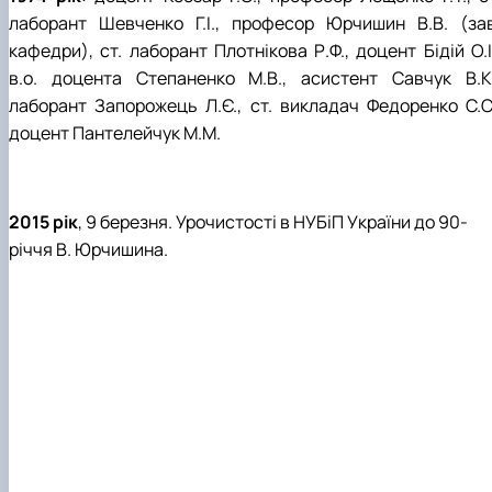
лаборант Шевченко Г.І., професор Юрчишин В.В. (зав
кафедри), ст. лаборант Плотнікова Р.Ф., доцент Бідій О.І
в.о. доцента Степаненко М.В., асистент Савчук В.К.
лаборант Запорожець Л.Є., ст. викладач Федоренко С.С.
доцент Пантелейчук М.М.
2015 рік
, 9 березня. Урочистості в НУБіП України до 90-
річчя В. Юрчишина.