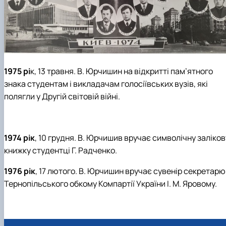
1975 рі
к, 13 травня. В. Юрчишин на відкритті пам’ятного
знака студентам і викладачам голосіївських вузів, які
полягли у Другій світовій війні.
1974 рік
, 10 грудня. В. Юрчишив вручає символічну заліков
книжку студентці Г. Радченко.
1976 рік
, 17 лютого. В. Юрчишин вручає сувенір секретарю
Тернопільського обкому Компартії України І. М. Яровому.