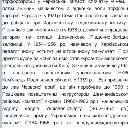
торфорозробці
у Черкаській області спочатку учнем, 
До Дня Державного Прапора України
1938 рік
1948 рік
1957 рік
1966 рік
1975 рік
потім змінним машиністом з відкачки води торф’яни
(23.08.2025)
1939 рік
1949 рік
1958 рік
1967 рік
1976 рік
Ялинкові прикраси (25.12.2024)
кар’єрів. Через рік, у 1931 р. Семен Ілліч розпочав навчан
1959 рік
1968 рік
1979 рік
1969 рік
1977 рік
до робфаку при Харківському геодезичному інституті
Після його закінчення якого у 1933 р. деякий час працюв
вагарем на станції Шевченково Південно-Західно
залізниці. У 1934–1936 рр. навчався у Харківськом
педагогічному інституті на історичному факультеті. Післ
другого курсу, за мобілізацією, став курсантом військово
спеціального училища (м. Київ). Закінчивши училище у 19
р. працював оперативним уповноваженим НКВ
Кам
’
янець-Подільської області. У 1939 р. – був призван
до лав Червоної армії, де він перебував до 1960 р
Працював позаштатним інструктором Шевченківськог
райкому компартії України (1960–1962 рр.), начальнико
відділу кадрів УкрювеліртОргу (1962–1964 рр.)
завідувачем архіву Української сільськогосподарсько
академії (1964–1968 рр.) та завідувачем/директоро