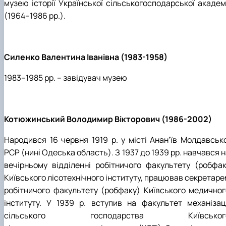
музею історії Української сільськогосподарської академі
(1964–1986 рр.).
Силенко Валентина Іванівна (1983-1958)
1983–1985 рр. – завідувач музею
Котюжинський Володимир Вікторович (1986-2002)
Народився 16 червня 1919 р. у місті Анан
’
їв Молдавсько
PCP (нині Одеська область). З 1937 до 1939 рр. навчався 
вечірньому відділенні робітничого факультету (робфак
Київського лісотехнічного інституту, працював секретаре
робітничого факультету (робфаку) Київського медичног
інституту. У 1939 р. вступив на факультет механізаці
сільського господарства Київськог