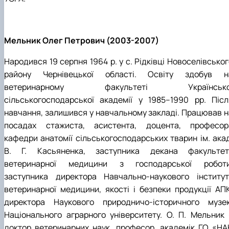
Мельник Олег Петрович (2003-2007)
Народився 19 серпня 1964 р. у с. Рідківці Новоселівсько
району Чернівецької області. Освіту здобув н
ветеринарному факультеті Українсько
сільськогосподарської академії у 1985–1990 рр. Післ
навчання, залишився у навчальному закладі. Працював н
посадах стажиста, асистента, доцента, професор
кафедри анатомії сільськогосподарських тварин ім. акад
В. Г. Касьяненка, заступника декана факультет
ветеринарної медицини з господарської роботи
заступника директора Навчально-наукового інститут
ветеринарної медицини, якості і безпеки продукції АПК
директора Наукового природничо-історичного музе
Національного аграрного університету. О. П. Мельник 
доктор ветеринарних наук, професор, академік ГО «НА