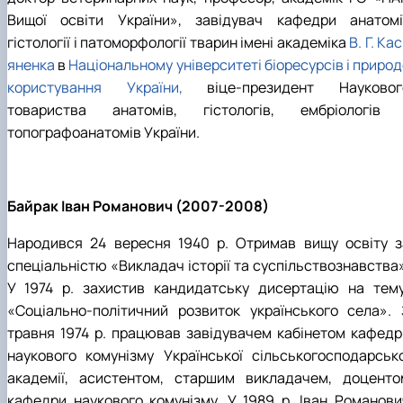
Вищої освіти України», завідувач кафедри анатомії
гістології і патоморфології тварин імені академіка
В. Г. Ка
яненка
в
Національному університеті біоресурсів і приро
користування України,
віце-президент Науковог
товариства анатомів, гістологів, ембріологів 
топографоанатомів України.
Байрак Іван Романович (2007-2008)
Народився 24 вересня 1940 р. Отримав вищу освіту з
спеціальністю «Викладач історії та суспільствознавства»
У 1974 р. захистив кандидатську дисертацію на тему
«Соціально-політичний розвиток українського села». 
травня 1974 р. працював завідувачем кабінетом кафедр
наукового комунізму Української сільськогосподарсько
академії, асистентом, старшим викладачем, доценто
кафедри наукового комунізму. У 1989 р. Іван Романови