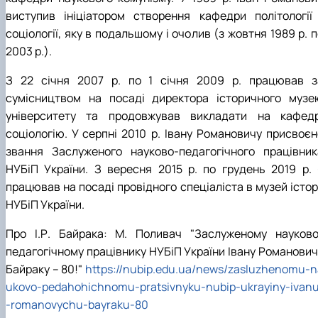
виступив ініціатором створення кафедри політології 
соціології, яку в подальшому і очолив (з жовтня 1989 р. 
2003 р.).
З 22 січня 2007 р. по 1 січня 2009 р. працював з
сумісництвом на посаді директора історичного музе
університету та продовжував викладати на кафедр
соціологію. У серпні 2010 р. Івану Романовичу присвоєн
звання Заслуженого науково-педагогічного працівник
НУБіП України. З вересня 2015 р. по грудень 2019 р. 
працював на посаді провідного спеціаліста в музей істор
НУБіП України.
Про І.Р. Байрака: М. Поливач "Заслуженому науково
педагогічному працівнику НУБіП України Івану Романович
Байраку – 80!"
https://nubip.edu.ua/news/zasluzhenomu-n
ukovo-pedahohichnomu-pratsivnyku-nubip-ukrayiny-ivan
-romanovychu-bayraku-80