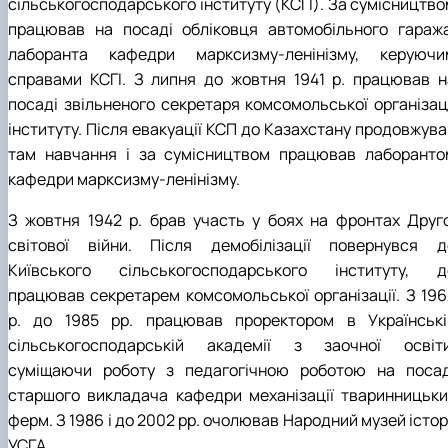
сільськогосподарського інституту (КСГІ). За сумісництво
працював на посаді обліковця автомобільного гаража
лаборанта кафедри марксизму-ленінізму, керуючи
справами КСГІ. З липня до жовтня 1941 р. працював н
посаді звільненого секретаря комсомольської організаці
інституту. Після евакуації КСП до Казахстану продовжува
там навчання і за сумісництвом працював лаборанто
кафедри марксизму-ленінізму.
З жовтня 1942 р. брав участь у боях на фронтах Друго
світової війни. Після демобілізації повернувся д
Київського сільськогосподарського інституту, д
працював секретарем комсомольської організації. З 196
р. до 1985 рр. працював проректором в Українські
сільськогосподарській академії з заочної освіти
суміщаючи роботу з педагогічною роботою на посад
старшого викладача кафедри механізації тваринницьки
ферм. З 1986 і до 2002 рр. очолював Народний музей істор
УСГА.