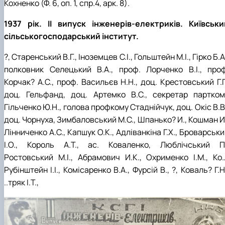
Кохненко (Ф. 6, оп. 1, спр.4, арк. 8).
1937 рік. ІІ випуск інженерів-електриків. Київськи
сільськогосподарський інститут.
?, Старенський В.Г., Іноземцев С.І., Гольштейн М.І., Гірко Б.А
полковник Селецький В.А., проф. Лорченко В.І., проф
Корчак? А.С., проф. Васильєв Н.Н., доц. Крестовський Г.Г
доц. Гельфанд, доц. Артемко В.С., секретар партком
Гільченко Ю.Н., голова профкому Стаднійчук, доц. Окіс В.В
доц. Чорнуха, Зимбаловський М.С., Шпанько? И., Кошман И
Лінниченко А.С., Капшук О.К., Адліванкіна Г.Х., Броварськ
І.О., Король А.Т., ас. Коваленко, Люблічський П.
Ростовський М.І., Абрамович И.К., Охрименко І.М., Ко…
Рубінштейн І.І., Комісаренко В.А., Фурсій В., ?, Коваль? Г.Н
..тряк І.Т.,