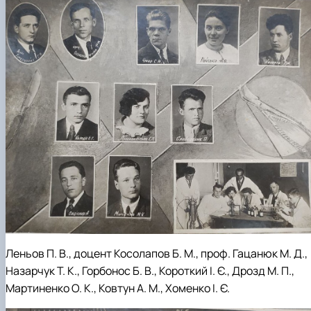
Леньов П. В., доцент Косолапов Б. М., проф. Гацанюк М. Д.,
Назарчук Т. К., Горбонос Б. В., Короткий І. Є., Дрозд М. П.,
Мартиненко О. К., Ковтун А. М., Хоменко І. Є.