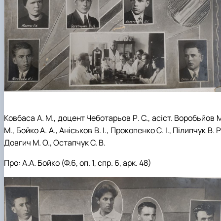
Ковбаса А. М., доцент Чеботарьов Р. С., асіст. Воробьйов 
М., Бойко А. А., Аніськов В. І., Прокопенко С. І., Пілипчук В. Р
Довгич М. О., Остапчук С. В.
Про: А.А. Бойко (Ф.6, оп. 1, спр. 6, арк. 48)