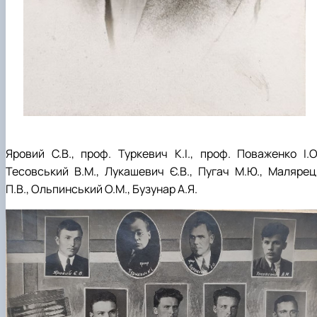
Яровий С.В., проф. Туркевич К.І., проф. Поваженко І.О.
Тесовський В.М., Лукашевич Є.В., Пугач М.Ю., Малярец
П.В., Ольпинський О.М., Бузунар А.Я.