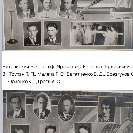
Никольский В. С., проф. Ярослав С. Ю., асіст. Бржеський 
В., Трухан Т. П., Малеча Г. Є., Багатченко В. Д., Брезгунов 
Г., Юрченко К. І., Гресь А. С.