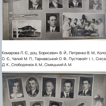
Комарова Л. Є., доц. Борисевич В. Й., Петренко В. М., Кол
О. Є., Чалий М. П., Тарнавський О. Ф., Пустовойт І. І., Сніс
Д. К., Слободянюк А. М., Сімецький А. М.