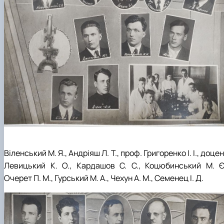
Віленський М. Я., Андріяш Л. Т., проф. Григоренко І. І., доце
Левицький К. О., Кардашов С. С., Коцюбинський М. Є.
Очерет П. М., Гурський М. А., Чехун А. М., Семенец І. Д.