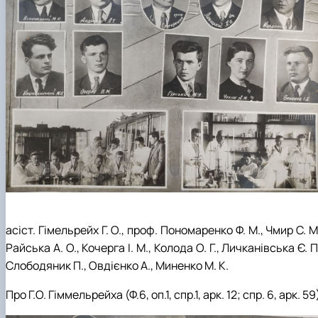
асіст. Гімельрейх Г. О., проф. Пономаренко Ф. М., Чмир С. М
Райська А. О., Кочерга І. М., Колода О. Г., Личканівська Є. П
Слободяник П., Овдієнко А., Миненко М. К.
Про Г.О. Гіммельрейха (Ф.6, оп.1, спр.1, арк. 12; спр. 6, арк. 59