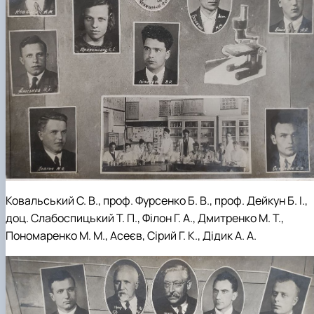
Ковальський С. В., проф. Фурсенко Б. В., проф. Дейкун Б. І.,
доц. Слабоспицький Т. П., Філон Г. А., Дмитренко М. Т.,
Пономаренко М. М., Асеєв, Сірий Г. К., Дідик А. А.