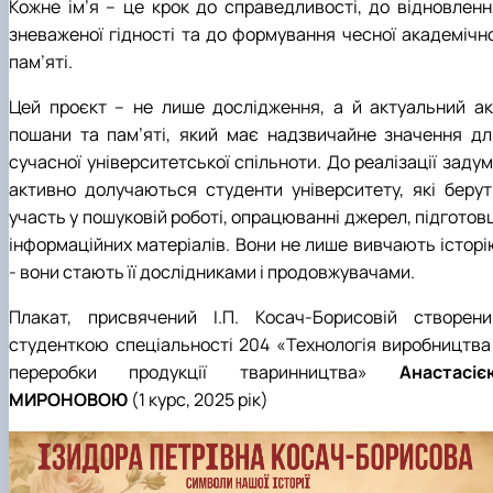
Кожне ім’я – це крок до справедливості, до відновленн
До Дня Державного Прапора України
1938 рік
1948 рік
1957 рік
1966 рік
1975 рік
зневаженої гідності та до формування чесної академічно
(23.08.2025)
1939 рік
1949 рік
1958 рік
1967 рік
1976 рік
Ялинкові прикраси (25.12.2024)
1959 рік
1968 рік
1979 рік
пам’яті.
1969 рік
1977 рік
Цей проєкт – не лише дослідження, а й актуальний ак
пошани та пам’яті, який має надзвичайне значення дл
сучасної університетської спільноти.
До реалізації заду
активно долучаються студенти університету, які берут
участь у пошуковій роботі, опрацюванні джерел, підготов
інформаційних матеріалів. Вони не лише вивчають історі
- вони стають її дослідниками і продовжувачами.
Плакат, присвячений І.П. Косач-Борисовій створени
студенткою спеціальності 204 «Технологія виробництва 
переробки продукції тваринництва»
Анастасіє
МИРОНОВОЮ
(1 курс, 2025 рік)