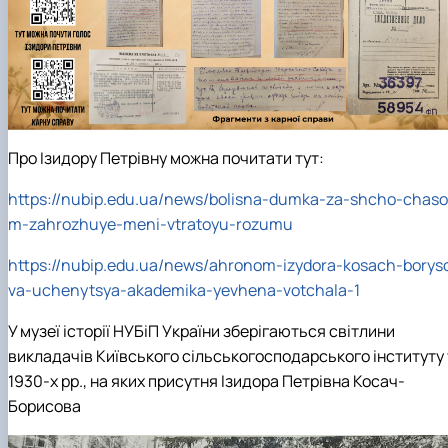
Про Ізидору Петрівну можна почитати тут:
https://nubip.edu.ua/news/bolisna-dumka-za-shcho-chaso
m-zahrozhuye-meni-vtratoyu-rozumu
https://nubip.edu.ua/news/ahronom-izydora-kosach-borys
va-uchenytsya-akademika-yevhena-votchala-1
У музеї історії НУБіП України зберігаються світлини
викладачів Київського сільськогосподарського інституту 
1930-х рр., на яких присутня Ізидора Петрівна Косач-
Борисова